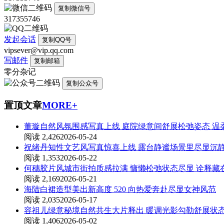
复制微信号
317355746
发起会话
复制QQ号
vipsever@vip.qq.com
写邮件
复制邮箱
零分杂记
复制公众号
置顶文章
MORE+
董璇自然风氛围感写真上线 庭院绿意间舒展松弛姿态 温
阅读 2,426
2026-05-24
祝绪丹知性文艺风写真惊喜上线 露台静谧场景里尽显沉
阅读 1,353
2026-05-22
何穗胶片风城市街拍质感拉满 慵懒松弛状态尽显 诠释
阅读 2,169
2026-05-21
海陆白裙造型美出新高度 520 向热爱奔赴尽显女神风范
阅读 2,035
2026-05-17
容祖儿绿意秘境自然共生大片释出 暖调光影勾勒舒展状
阅读 1,406
2026-05-02