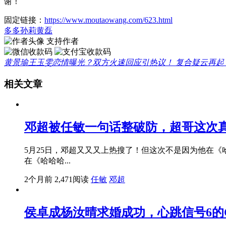
谢！
固定链接：
https://www.moutaowang.com/623.html
多多
孙莉
黄磊
支持作者
黄景瑜王玉雯恋情曝光？双方火速回应引热议！
复合疑云再起
相关文章
邓超被任敏一句话整破防，超哥这次
5月25日，邓超又又又上热搜了！但这次不是因为他在《
在《哈哈哈...
2个月前
2,471阅读
任敏
邓超
侯卓成杨汝晴求婚成功，心跳信号6的