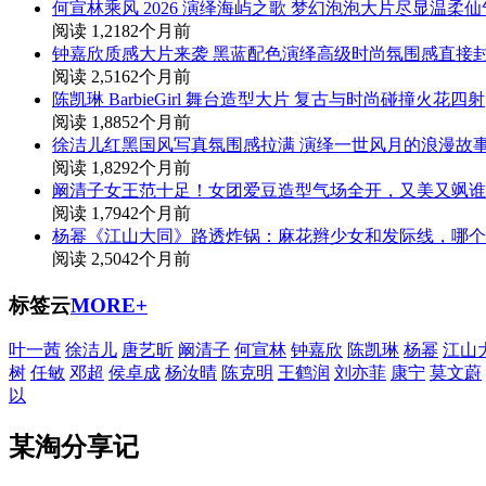
何宣林乘风 2026 演绎海屿之歌 梦幻泡泡大片尽显温柔
阅读 1,218
2个月前
钟嘉欣质感大片来袭 黑蓝配色演绎高级时尚氛围感直接
阅读 2,516
2个月前
陈凯琳 BarbieGirl 舞台造型大片 复古与时尚碰撞火花四射
阅读 1,885
2个月前
徐洁儿红黑国风写真氛围感拉满 演绎一世风月的浪漫故
阅读 1,829
2个月前
阚清子女王范十足！女团爱豆造型气场全开，又美又飒谁
阅读 1,794
2个月前
杨幂《江山大同》路透炸锅：麻花辫少女和发际线，哪个
阅读 2,504
2个月前
标签云
MORE+
叶一茜
徐洁儿
唐艺昕
阚清子
何宣林
钟嘉欣
陈凯琳
杨幂
江山
树
任敏
邓超
侯卓成
杨汝晴
陈克明
王鹤润
刘亦菲
康宁
莫文蔚
以
某淘分享记