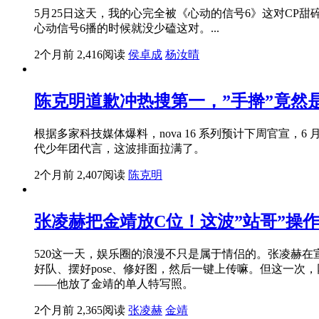
5月25日这天，我的心完全被《心动的信号6》这对CP
心动信号6播的时候就没少磕这对。...
2个月前
2,416阅读
侯卓成
杨汝晴
陈克明道歉冲热搜第一，”手擀”竟然
根据多家科技媒体爆料，nova 16 系列预计下周官宣，6
代少年团代言，这波排面拉满了。
2个月前
2,407阅读
陈克明
张凌赫把金靖放C位！这波”站哥”操
520这一天，娱乐圈的浪漫不只是属于情侣的。张凌赫
好队、摆好pose、修好图，然后一键上传嘛。但这一次
——他放了金靖的单人特写照。
2个月前
2,365阅读
张凌赫
金靖