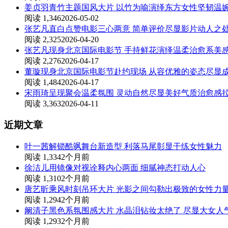
姜贞羽青竹主题国风大片 以竹为喻演绎东方女性坚韧温
阅读 1,346
2026-05-02
张艺凡直白点赞电影三心两意 简单评价尽显影片动人之
阅读 2,325
2026-04-20
张艺凡现身北京国际电影节 手持鲜花演绎温柔治愈系美
阅读 2,276
2026-04-17
董璇现身北京国际电影节赴约现场 从容优雅的姿态尽显
阅读 1,484
2026-04-17
宋雨琦呈现聚会温柔氛围 灵动自然尽显美好气质治愈感
阅读 3,363
2026-04-11
近期文章
叶一茜解锁酷飒舞台新造型 利落马尾彰显干练女性魅力
阅读 1,334
2个月前
徐洁儿用镜像对视诠释内心两面 细腻神态打动人心
阅读 1,310
2个月前
唐艺昕乘风时刻吊环大片 光影之间勾勒出极致的女性力
阅读 1,294
2个月前
阚清子黑色系氛围感大片 水晶泪钻妆太绝了 尽显大女人
阅读 1,293
2个月前