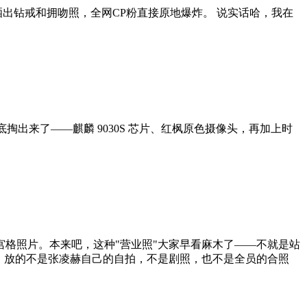
晒出钻戒和拥吻照，全网CP粉直接原地爆炸。 说实话哈，我在
家底掏出来了——麒麟 9030S 芯片、红枫原色摄像头，再加上时
宫格照片。本来吧，这种"营业照"大家早看麻木了——不就是站
位，放的不是张凌赫自己的自拍，不是剧照，也不是全员的合照