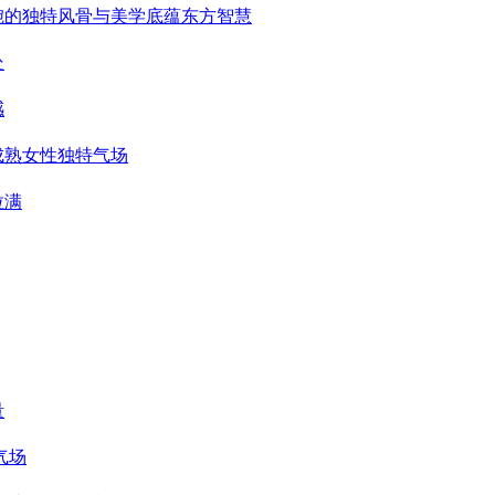
婉的独特风骨与美学底蕴东方智慧
处
感
成熟女性独特气场
拉满
量
气场