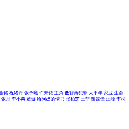
金铭
祝绪丹
张予曦
许芳铱
主角
低智商犯罪
太平年
家业
生命
张月
李小冉
董璇
给阿嬷的情书
张柏芝
王菲
谢霆锋
汪峰
李柯