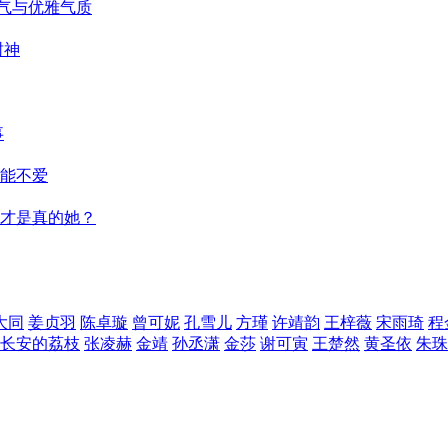
仙气与优雅气质
封神
事
能不爱
才是真的她？
大同
姜贞羽
陈卓璇
曾可妮
孔雪儿
方瑾
许靖韵
王梓薇
宋雨琦
程
长安的荔枝
张凌赫
金靖
孙丞潇
金莎
谢可寅
王楚然
黄圣依
朱珠