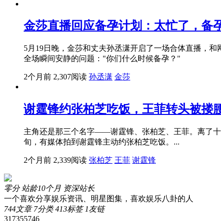
金莎直播回应备孕计划：太忙了，备
5月19日晚，金莎和丈夫孙丞潇开启了一场合体直播，
全场瞬间安静的问题："你们什么时候备孕？"
2个月前
2,307阅读
孙丞潇
金莎
谢霆锋约张柏芝吃饭，王菲转头被搂
主角还是那三个名字——谢霆锋、张柏芝、王菲。离了十
旬，有媒体拍到谢霆锋主动约张柏芝吃饭。...
2个月前
2,339阅读
张柏芝
王菲
谢霆锋
零分
站龄10个月
资深站长
一个喜欢分享娱乐资讯、明星图集，喜欢娱乐八卦的人
744
文章
7
分类
413
标签
1
友链
317355746