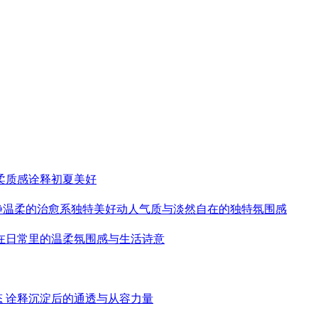
柔质感诠释初夏美好
静温柔的治愈系独特美好动人气质与淡然自在的独特氛围感
藏在日常里的温柔氛围感与生活诗意
态 诠释沉淀后的通透与从容力量