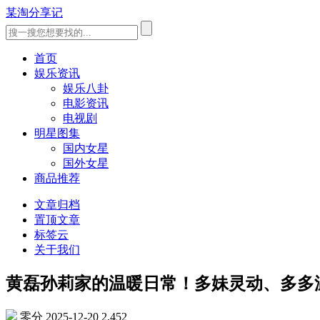
某淘分享记
首页
娱乐资讯
娱乐八卦
电影资讯
电视剧
明星图集
国内女星
国外女星
商品推荐
文章归档
置顶文章
标签云
关于我们
黄磊孙莉家的温暖日常！多妹灵动、多多
零分
2025-12-20
2,452