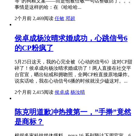
等”的狗粮文案——而是他被任敏一句话整破防了。。。
事情是这样的哈：在《哈哈哈...
2个月前
2,469阅读
任敏
邓超
侯卓成杨汝晴求婚成功，心跳信号6
的CP粉疯了
5月25日这天，我的心完全被《心动的信号6》这对CP甜
碎了！侯卓成向杨汝晴求婚成功了！两人直接在社交平
台官宣，晒出钻戒和拥吻照，全网CP粉直接原地爆炸。
说实话哈，我在心动信号6播的时候就没少磕这对。...
2个月前
2,415阅读
侯卓成
杨汝晴
陈克明道歉冲热搜第一，”手擀”竟然
是商标？
根据多家科技媒体爆料，nova 16 系列预计下周官宣，6