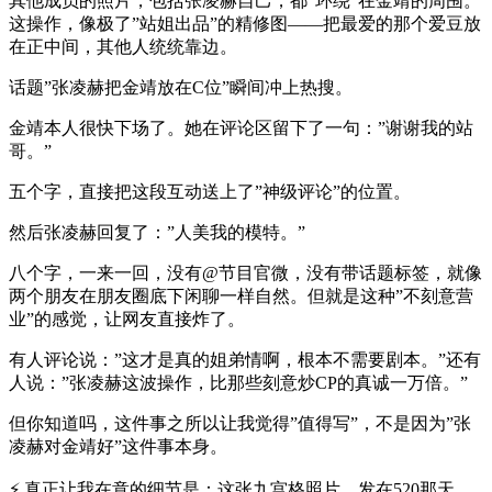
其他成员的照片，包括张凌赫自己，都”环绕”在金靖的周围。
这操作，像极了”站姐出品”的精修图——把最爱的那个爱豆放
在正中间，其他人统统靠边。
话题”张凌赫把金靖放在C位”瞬间冲上热搜。
金靖本人很快下场了。她在评论区留下了一句：”谢谢我的站
哥。”
五个字，直接把这段互动送上了”神级评论”的位置。
然后张凌赫回复了：”人美我的模特。”
八个字，一来一回，没有@节目官微，没有带话题标签，就像
两个朋友在朋友圈底下闲聊一样自然。但就是这种”不刻意营
业”的感觉，让网友直接炸了。
有人评论说：”这才是真的姐弟情啊，根本不需要剧本。”还有
人说：”张凌赫这波操作，比那些刻意炒CP的真诚一万倍。”
但你知道吗，这件事之所以让我觉得”值得写”，不是因为”张
凌赫对金靖好”这件事本身。
⚡ 真正让我在意的细节是：这张九宫格照片，发在520那天。