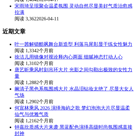
宋雨琦呈现聚会温柔氛围 灵动自然尽显美好气质治愈感
拉满
阅读 3,362
2026-04-11
近期文章
叶一茜解锁酷飒舞台新造型 利落马尾彰显干练女性魅力
阅读 1,334
2个月前
徐洁儿用镜像对视诠释内心两面 细腻神态打动人心
阅读 1,310
2个月前
唐艺昕乘风时刻吊环大片 光影之间勾勒出极致的女性力
量
阅读 1,288
2个月前
阚清子黑色系氛围感大片 水晶泪钻妆太绝了 尽显大女人
气场
阅读 1,290
2个月前
何宣林乘风 2026 演绎海屿之歌 梦幻泡泡大片尽显温柔
仙气与优雅气质
阅读 1,216
2个月前
钟嘉欣质感大片来袭 黑蓝配色演绎高级时尚氛围感直接
封神