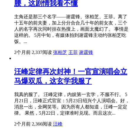
腰，这剧情我看不懂
主角还是那三个名字——谢霆锋、张柏芝、王菲。离了
十五年的前夫妻，加上分分合合几十年的前女友，三个
人的名字再次同时挂在热搜上，画面太魔幻了。 事情是
这样的。 5月中旬，有媒体拍到谢霆锋主动约张柏芝吃
饭。...
2个月前
2,337阅读
张柏芝
王菲
谢霆锋
汪峰定律再次封神！一官宣演唱会立
马爆双瓜，这玄学我服了
我真的服了。 汪峰定律，内娱第一玄学，不服不行。 5
月21日，汪峰正式官宣：5月23日绍兴个人演唱会。好，
消息一出，全网笑等。因为所有人都知道，汪峰一定定
律。 果然，5月22日，定律准时兑现。而且这次...
2个月前
2,366阅读
汪峰