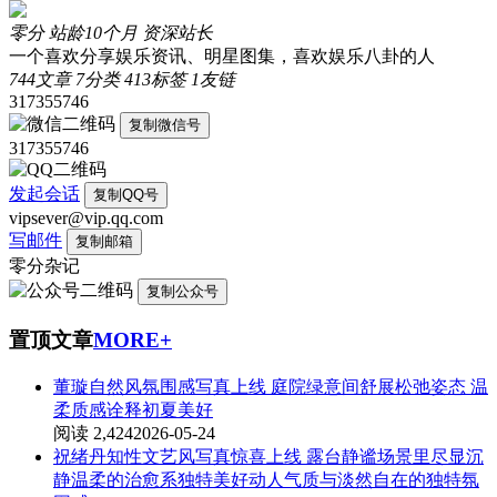
零分
站龄10个月
资深站长
一个喜欢分享娱乐资讯、明星图集，喜欢娱乐八卦的人
744
文章
7
分类
413
标签
1
友链
317355746
复制微信号
317355746
发起会话
复制QQ号
vipsever@vip.qq.com
写邮件
复制邮箱
零分杂记
复制公众号
置顶文章
MORE+
董璇自然风氛围感写真上线 庭院绿意间舒展松弛姿态 温
柔质感诠释初夏美好
阅读 2,424
2026-05-24
祝绪丹知性文艺风写真惊喜上线 露台静谧场景里尽显沉
静温柔的治愈系独特美好动人气质与淡然自在的独特氛