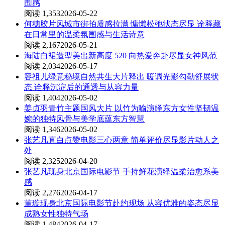
围感
阅读 1,353
2026-05-22
何穗胶片风城市街拍质感拉满 慵懒松弛状态尽显 诠释藏
在日常里的温柔氛围感与生活诗意
阅读 2,167
2026-05-21
海陆白裙造型美出新高度 520 向热爱奔赴尽显女神风范
阅读 2,034
2026-05-17
容祖儿绿意秘境自然共生大片释出 暖调光影勾勒舒展状
态 诠释沉淀后的通透与从容力量
阅读 1,404
2026-05-02
姜贞羽青竹主题国风大片 以竹为喻演绎东方女性坚韧温
婉的独特风骨与美学底蕴东方智慧
阅读 1,346
2026-05-02
张艺凡直白点赞电影三心两意 简单评价尽显影片动人之
处
阅读 2,325
2026-04-20
张艺凡现身北京国际电影节 手持鲜花演绎温柔治愈系美
感
阅读 2,276
2026-04-17
董璇现身北京国际电影节赴约现场 从容优雅的姿态尽显
成熟女性独特气场
阅读 1,484
2026-04-17