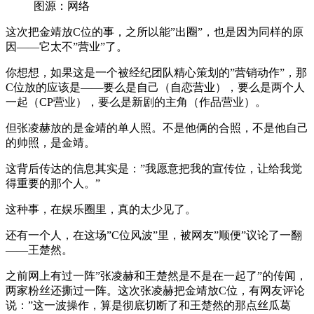
图源：网络
这次把金靖放C位的事，之所以能”出圈”，也是因为同样的原
因——它太不”营业”了。
你想想，如果这是一个被经纪团队精心策划的”营销动作”，那
C位放的应该是——要么是自己（自恋营业），要么是两个人
一起（CP营业），要么是新剧的主角（作品营业）。
但张凌赫放的是金靖的单人照。不是他俩的合照，不是他自己
的帅照，是金靖。
这背后传达的信息其实是：”我愿意把我的宣传位，让给我觉
得重要的那个人。”
这种事，在娱乐圈里，真的太少见了。
还有一个人，在这场”C位风波”里，被网友”顺便”议论了一翻
——王楚然。
之前网上有过一阵”张凌赫和王楚然是不是在一起了”的传闻，
两家粉丝还撕过一阵。这次张凌赫把金靖放C位，有网友评论
说：”这一波操作，算是彻底切断了和王楚然的那点丝瓜葛