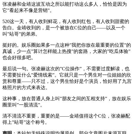
张凌赫和金靖这波互动之所以能打动这么多人，恰恰是因为
它”看起来不像是营销”。
520这一天，有人收到鲜花，有人收到红包，有人收到甜蜜的
告白。金靖收到的，是一个被放在C位的自己——以及一个
叫”站哥”的弟弟。
挺好的。娱乐圈如果多一点这种”我把你放在最重要的位置”的
真诚，少一点”算计怎样能上热搜”的套路，大家的”吃瓜体验”
也会好很多吧。
最后说一句。张凌赫这次的”C位操作”，不需要过度解读，也
不需要扯什么”爱情线索”。它就只是一个男生对一位姐姐的欣
赏和尊重——只不过，这个男生恰好是个演员，恰好用了九宫
格照片的方式来表达。
这种事，放在普通人身上叫”朋友之间的互相支持”，放在娱乐
圈里叫”一股清流”。
清不清流不重要，重要的是——金靖值得这个C位，张凌赫配
得上”站哥”这个称号。
声明
：本站如无特殊说明均属原创，部分文章图片来源互联