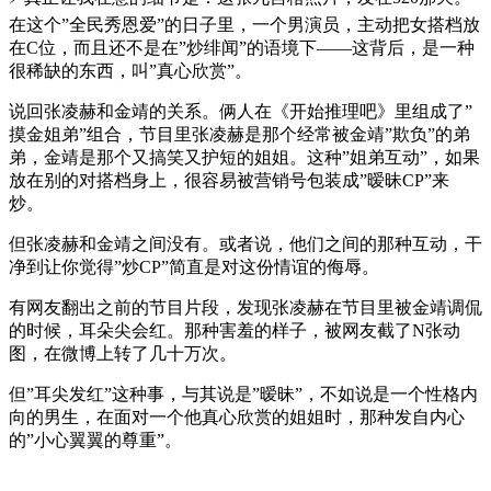
在这个”全民秀恩爱”的日子里，一个男演员，主动把女搭档放
在C位，而且还不是在”炒绯闻”的语境下——这背后，是一种
很稀缺的东西，叫”真心欣赏”。
说回张凌赫和金靖的关系。俩人在《开始推理吧》里组成了”
摸金姐弟”组合，节目里张凌赫是那个经常被金靖”欺负”的弟
弟，金靖是那个又搞笑又护短的姐姐。这种”姐弟互动”，如果
放在别的对搭档身上，很容易被营销号包装成”暧昧CP”来
炒。
但张凌赫和金靖之间没有。或者说，他们之间的那种互动，干
净到让你觉得”炒CP”简直是对这份情谊的侮辱。
有网友翻出之前的节目片段，发现张凌赫在节目里被金靖调侃
的时候，耳朵尖会红。那种害羞的样子，被网友截了N张动
图，在微博上转了几十万次。
但”耳尖发红”这种事，与其说是”暧昧”，不如说是一个性格内
向的男生，在面对一个他真心欣赏的姐姐时，那种发自内心
的”小心翼翼的尊重”。