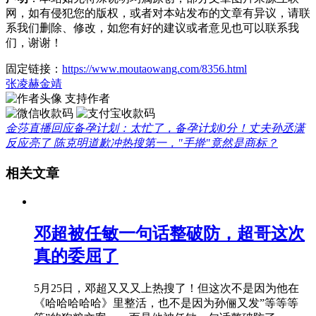
网，如有侵犯您的版权，或者对本站发布的文章有异议，请联
系我们删除、修改，如您有好的建议或者意见也可以联系我
们，谢谢！
固定链接：
https://www.moutaowang.com/8356.html
张凌赫
金靖
支持作者
金莎直播回应备孕计划：太忙了，备孕计划0分！丈夫孙丞潇
反应亮了
陈克明道歉冲热搜第一，"手擀"竟然是商标？
相关文章
邓超被任敏一句话整破防，超哥这次
真的委屈了
5月25日，邓超又又又上热搜了！但这次不是因为他在
《哈哈哈哈哈》里整活，也不是因为孙俪又发”等等等