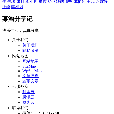
依
朱珠
张月
李小冉
董璇
给阿嬷的情书
张柏芝
王菲
谢霆锋
汪峰
李柯以
某淘分享记
快乐生活，认真分享
关于我们
关于我们
隐私政策
网站地图
网站地图
SiteMap
WpSiteMap
文章归档
置顶文章
云服务商
阿里云
腾讯云
华为云
联系我们
微信/QQ：317355746