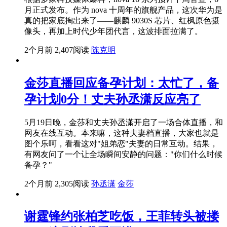
月正式发布。作为 nova 十周年的旗舰产品，这次华为是
真的把家底掏出来了——麒麟 9030S 芯片、红枫原色摄
像头，再加上时代少年团代言，这波排面拉满了。
2个月前
2,407阅读
陈克明
金莎直播回应备孕计划：太忙了，备
孕计划0分！丈夫孙丞潇反应亮了
5月19日晚，金莎和丈夫孙丞潇开启了一场合体直播，和
网友在线互动。本来嘛，这种夫妻档直播，大家也就是
图个乐呵，看看这对"姐弟恋"夫妻的日常互动。结果，
有网友问了一个让全场瞬间安静的问题："你们什么时候
备孕？"
2个月前
2,305阅读
孙丞潇
金莎
谢霆锋约张柏芝吃饭，王菲转头被搂