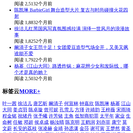
阅读 2,513
2个月前
陈凯琳 BarbieGirl 舞台造型大片 复古与时尚碰撞火花四
射
阅读 1,883
2个月前
徐洁儿红黑国风写真氛围感拉满 演绎一世风月的浪漫故
事
阅读 1,825
2个月前
阚清子女王范十足！女团爱豆造型气场全开，又美又飒
谁能不爱
阅读 1,792
2个月前
杨幂《江山大同》路透炸锅：麻花辫少女和发际线，哪
个才是真的她？
阅读 2,503
2个月前
标签云
MORE+
叶一茜
徐洁儿
唐艺昕
阚清子
何宣林
钟嘉欣
陈凯琳
杨幂
江山
大同
姜贞羽
陈卓璇
曾可妮
孔雪儿
方瑾
许靖韵
王梓薇
宋雨琦
程金铭
祝绪丹
张予曦
许芳铱
主角
低智商犯罪
太平年
家业
生
命树
任敏
邓超
侯卓成
杨汝晴
陈克明
王鹤润
刘亦菲
康宁
莫
文蔚
长安的荔枝
张凌赫
金靖
孙丞潇
金莎
谢可寅
王楚然
黄圣