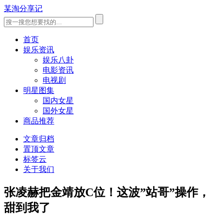
某淘分享记
首页
娱乐资讯
娱乐八卦
电影资讯
电视剧
明星图集
国内女星
国外女星
商品推荐
文章归档
置顶文章
标签云
关于我们
张凌赫把金靖放C位！这波”站哥”操作，
甜到我了