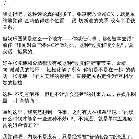
了。”
我觉得吧，这种评论真的想多了。张凌赫放金靖C位，就是单
纯地觉得”金靖值得这个位置”，跟”切断谁的关系”没有半毛钱
关系。
但娱乐圈就是这么一个地方——你做任何事，都会被拿去跟”
前任””绯闻对象””潜在CP”做对比。这种”过度解读文化”，说
实话，挺累的。
好在张凌赫和金靖都没有被这种”过度解读”带节奏。金靖一
句”谢谢我的站哥”，轻松化解了所有”你们是不是在一起”的猜
测；张凌赫一句”人美我的模特”，直接把关系定性为”互相欣
赏的搭档”。
这种”不刻意解释，但也不让误会蔓延”的处事方式，在娱乐圈
里，叫”高情商”。
写到这里，我突然想到一件事。之前有人在弹幕里说：”内娱
什么时候才能多一些这种不炒CP、不撕逼、就是单纯互相欣
赏的姐弟情谊？”
我觉得吧，内娱不是没有，只是经常被”营销套路”给淹没了。