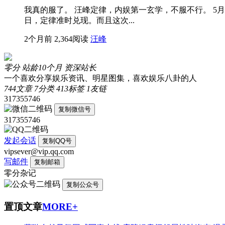
我真的服了。 汪峰定律，内娱第一玄学，不服不行。 5月
日，定律准时兑现。而且这次...
2个月前
2,364阅读
汪峰
零分
站龄10个月
资深站长
一个喜欢分享娱乐资讯、明星图集，喜欢娱乐八卦的人
744
文章
7
分类
413
标签
1
友链
317355746
复制微信号
317355746
发起会话
复制QQ号
vipsever@vip.qq.com
写邮件
复制邮箱
零分杂记
复制公众号
置顶文章
MORE+