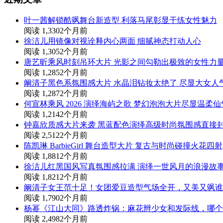
叶一茜解锁酷飒舞台新造型 利落马尾彰显干练女性魅力
阅读 1,330
2个月前
徐洁儿用镜像对视诠释内心两面 细腻神态打动人心
阅读 1,305
2个月前
唐艺昕乘风时刻吊环大片 光影之间勾勒出极致的女性力
阅读 1,285
2个月前
阚清子黑色系氛围感大片 水晶泪钻妆太绝了 尽显大女人
阅读 1,287
2个月前
何宣林乘风 2026 演绎海屿之歌 梦幻泡泡大片尽显温柔
阅读 1,214
2个月前
钟嘉欣质感大片来袭 黑蓝配色演绎高级时尚氛围感直接
阅读 2,512
2个月前
陈凯琳 BarbieGirl 舞台造型大片 复古与时尚碰撞火花四射
阅读 1,881
2个月前
徐洁儿红黑国风写真氛围感拉满 演绎一世风月的浪漫故
阅读 1,821
2个月前
阚清子女王范十足！女团爱豆造型气场全开，又美又飒谁
阅读 1,790
2个月前
杨幂《江山大同》路透炸锅：麻花辫少女和发际线，哪个
阅读 2,498
2个月前