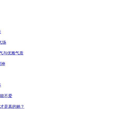
量
气场
仙气与优雅气质
封神
事
能不爱
才是真的她？