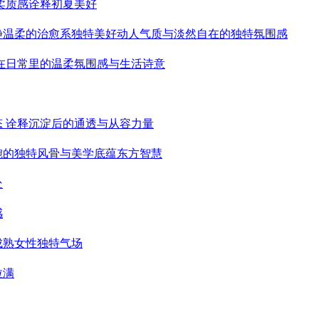
柔质感诠释初夏美好
静温柔的治愈系独特美好动人气质与淡然自在的独特氛围感
藏在日常里的温柔氛围感与生活诗意
态 诠释沉淀后的通透与从容力量
婉的独特风骨与美学底蕴东方智慧
处
感
成熟女性独特气场
拉满