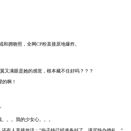
戒和拥吻照，全网CP粉直接原地爆炸。
翼翼又满眼是她的感觉，根本藏不住好吗？？？
理的啊！
”
我。。。我的少女心。。。
还有人直接放话：”份子钱已经准备好了，请尽快办婚礼。”