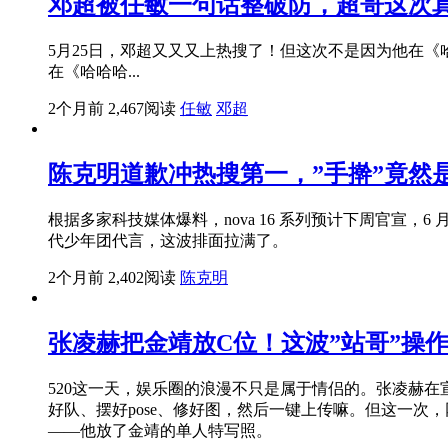
邓超被任敏一句话整破防，超哥这次
5月25日，邓超又又又上热搜了！但这次不是因为他在《
在《哈哈哈...
2个月前
2,467阅读
任敏
邓超
陈克明道歉冲热搜第一，”手擀”竟然
根据多家科技媒体爆料，nova 16 系列预计下周官宣，6
代少年团代言，这波排面拉满了。
2个月前
2,402阅读
陈克明
张凌赫把金靖放C位！这波”站哥”操
520这一天，娱乐圈的浪漫不只是属于情侣的。张凌赫
好队、摆好pose、修好图，然后一键上传嘛。但这一次
——他放了金靖的单人特写照。