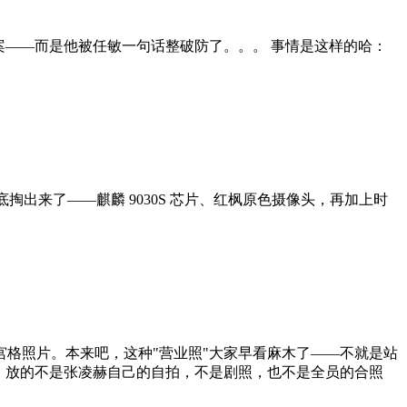
案——而是他被任敏一句话整破防了。。。 事情是这样的哈：
家底掏出来了——麒麟 9030S 芯片、红枫原色摄像头，再加上时
宫格照片。本来吧，这种"营业照"大家早看麻木了——不就是站
位，放的不是张凌赫自己的自拍，不是剧照，也不是全员的合照