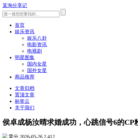
某淘分享记
首页
娱乐资讯
娱乐八卦
电影资讯
电视剧
明星图集
国内女星
国外女星
商品推荐
文章归档
置顶文章
标签云
关于我们
侯卓成杨汝晴求婚成功，心跳信号6的CP
零分
2026-05-26
2,412