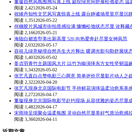
董璇自然风氛围感写真上线 庭院绿意间舒展松弛姿态 温
阅读 2,421
2026-05-24
祝绪丹知性文艺风写真惊喜上线 露台静谧场景里尽显沉
阅读 1,351
2026-05-22
何穗胶片风城市街拍质感拉满 慵懒松弛状态尽显 诠释
阅读 2,166
2026-05-21
海陆白裙造型美出新高度 520 向热爱奔赴尽显女神风范
阅读 2,032
2026-05-17
容祖儿绿意秘境自然共生大片释出 暖调光影勾勒舒展状
阅读 1,403
2026-05-02
姜贞羽青竹主题国风大片 以竹为喻演绎东方女性坚韧温
阅读 1,343
2026-05-02
张艺凡直白点赞电影三心两意 简单评价尽显影片动人之
阅读 2,322
2026-04-20
张艺凡现身北京国际电影节 手持鲜花演绎温柔治愈系美
阅读 2,272
2026-04-17
董璇现身北京国际电影节赴约现场 从容优雅的姿态尽显
阅读 1,482
2026-04-17
宋雨琦呈现聚会温柔氛围 灵动自然尽显美好气质治愈感
阅读 3,360
2026-04-11
近期文章