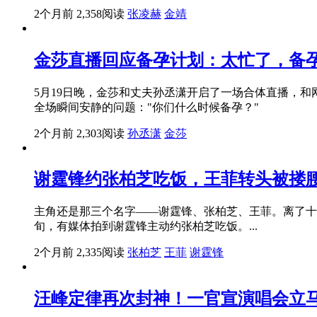
2个月前
2,358阅读
张凌赫
金靖
金莎直播回应备孕计划：太忙了，备
5月19日晚，金莎和丈夫孙丞潇开启了一场合体直播，
全场瞬间安静的问题："你们什么时候备孕？"
2个月前
2,303阅读
孙丞潇
金莎
谢霆锋约张柏芝吃饭，王菲转头被搂
主角还是那三个名字——谢霆锋、张柏芝、王菲。离了十
旬，有媒体拍到谢霆锋主动约张柏芝吃饭。...
2个月前
2,335阅读
张柏芝
王菲
谢霆锋
汪峰定律再次封神！一官宣演唱会立