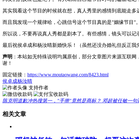
其实我看这个节目的时候就在想，真人秀里的感情到底能走多
而且我发现一个规律哈，心跳信号这个节目真的是”姻缘节目”
所以说，不要再说真人秀都是剧本了。有些感情，镜头可以记
最后祝侯卓成和杨汝晴新婚快乐！（虽然还没办婚礼但反正我
声明
：本站如无特殊说明均属原创，部分文章图片来源互联网
谢！
固定链接：
https://www.moutaowang.com/8423.html
侯卓成
杨汝晴
支持作者
陈克明道歉冲热搜第一，"手擀"竟然是商标？
邓超被任敏一句
相关文章