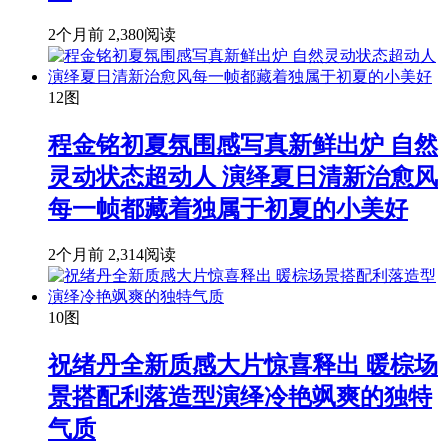
2个月前
2,380阅读
12图
程金铭初夏氛围感写真新鲜出炉 自然
灵动状态超动人 演绎夏日清新治愈风
每一帧都藏着独属于初夏的小美好
2个月前
2,314阅读
10图
祝绪丹全新质感大片惊喜释出 暖棕场
景搭配利落造型演绎冷艳飒爽的独特
气质