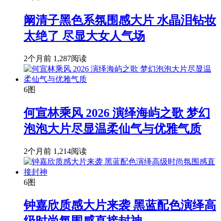
阚清子黑色系氛围感大片 水晶泪钻妆
太绝了 尽显大女人气场
2个月前
1,287阅读
6图
何宣林乘风 2026 演绎海屿之歌 梦幻
泡泡大片尽显温柔仙气与优雅气质
2个月前
1,214阅读
6图
钟嘉欣质感大片来袭 黑蓝配色演绎高