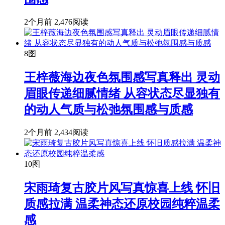
2个月前
2,476阅读
8图
王梓薇海边夜色氛围感写真释出 灵动
眉眼传递细腻情绪 从容状态尽显独有
的动人气质与松弛氛围感与质感
2个月前
2,434阅读
10图
宋雨琦复古胶片风写真惊喜上线 怀旧
质感拉满 温柔神态还原校园纯粹温柔
感