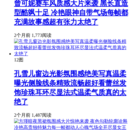
曾可妮赛车风质感大片来袭 黑长直造
型酷飒十足 冷艳眼神自带气场每帧都
充满故事感超有张力太绝了
2个月前
1,773阅读
12图
孔雪儿窗边光影氛围感绝美写真温柔
曝光侧脸线条精致流畅超好看蕾丝发
饰珍珠耳环尽显法式温柔气质真的太
绝了
2个月前
1,487阅读