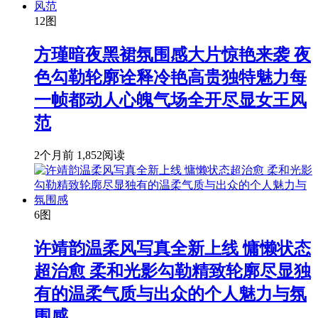
12图
方瑾暗夜黑裙氛围感大片惊艳来袭 夜
色勾勒轮廓诠释冷艳高贵独特魅力每
一帧都动人心魄气场全开尽显女王风
范
2个月前
1,852阅读
6图
许靖韵温柔风写真全新上线 慵懒状态
超治愈 柔和光影勾勒精致轮廓尽显独
有的温柔气质与出众的个人魅力与氛
围感