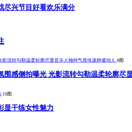
游戏尽兴节目好看欢乐满分
注
8图
氛围感侧拍曝光 光影流转勾勒温柔轮廓尽
10图
彰显干练女性魅力