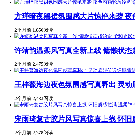
方瑾暗夜黑裙氛围感大片惊艳来袭 
2个月前
1,850阅读
许靖韵温柔风写真全新上线 慵懒状态
2个月前
2,475阅读
王梓薇海边夜色氛围感写真释出 灵动
2个月前
2,433阅读
宋雨琦复古胶片风写真惊喜上线 怀旧
2个月前
2,378阅读