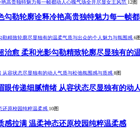
12图
夜色勾勒轮廓诠释冷艳高贵独特魅力每一帧
6
超治愈 柔和光影勾勒精致轮廓尽显独有的
8图
眉眼传递细腻情绪 从容状态尽显独有的动
10图
质感拉满 温柔神态还原校园纯粹温柔感