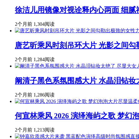
徐洁儿用镜像对视诠释内心两面 细腻
2个月前
1,304阅读
唐艺昕乘风时刻吊环大片 光影之间勾
2个月前
1,284阅读
阚清子黑色系氛围感大片 水晶泪钻妆
2个月前
1,286阅读
何宣林乘风 2026 演绎海屿之歌 
2个月前
1,213阅读