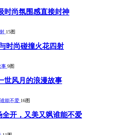
级时尚氛围感直接封神
15图
 复古与时尚碰撞火花四射
9图
一世风月的浪漫故事
16图
场全开，又美又飒谁能不爱
11图