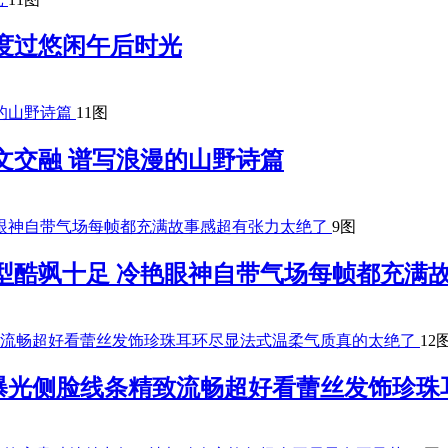
度过悠闲午后时光
11图
文交融 谱写浪漫的山野诗篇
9图
型酷飒十足 冷艳眼神自带气场每帧都充满
12
曝光侧脸线条精致流畅超好看蕾丝发饰珍珠