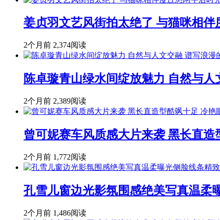
姜贞羽文艺风街拍太绝了 与猫咪相伴
2个月前
2,374阅读
陈卓璇青山绿水间绽放魅力 自然与人
2个月前
2,389阅读
曾可妮赛车风质感大片来袭 黑长直造
2个月前
1,772阅读
孔雪儿窗边光影氛围感绝美写真温柔
2个月前
1,486阅读