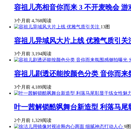
容祖儿亮相音你而来 3 不开麦晚会 
3个月前
4,768阅读
13图
容祖儿异域风大片上线 优雅气质引关
3个月前
3,194阅读
容祖儿剧透还能按颜色分类 音你而来
3个月前
4,189阅读
叶一茜解锁酷飒舞台新造型 利落马尾
2个月前
1,329阅读
9图