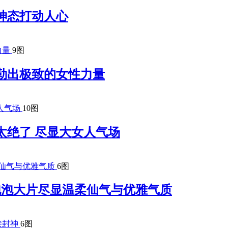
神态打动人心
9图
勒出极致的女性力量
10图
太绝了 尽显大女人气场
6图
梦幻泡泡大片尽显温柔仙气与优雅气质
6图