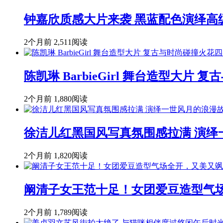
钟嘉欣质感大片来袭 黑蓝配色演绎高
2个月前
2,511阅读
陈凯琳 BarbieGirl 舞台造型大片
2个月前
1,880阅读
徐洁儿红黑国风写真氛围感拉满 演绎
2个月前
1,820阅读
阚清子女王范十足！女团爱豆造型气
2个月前
1,789阅读