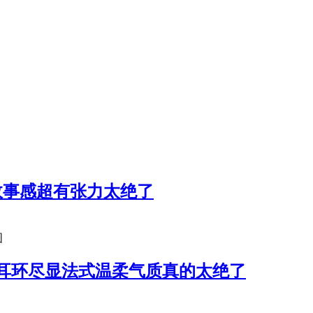
故事感超有张力太绝了
图
耳环尽显法式温柔气质真的太绝了