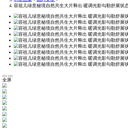
容祖儿绿意秘境自然共生大片释出 暖调光影勾勒舒展状
全屏