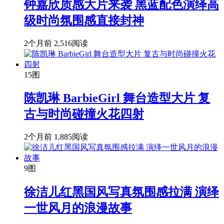
钟嘉欣质感大片来袭 黑蓝配色演绎高
级时尚氛围感直接封神
2个月前
2,516阅读
15图
陈凯琳 BarbieGirl 舞台造型大片 复
古与时尚碰撞火花四射
2个月前
1,885阅读
9图
徐洁儿红黑国风写真氛围感拉满 演绎
一世风月的浪漫故事