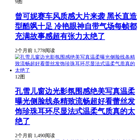
9图
曾可妮赛车风质感大片来袭 黑长直造
型酷飒十足 冷艳眼神自带气场每帧都
充满故事感超有张力太绝了
2个月前
1,778阅读
12图
孔雪儿窗边光影氛围感绝美写真温柔
曝光侧脸线条精致流畅超好看蕾丝发
饰珍珠耳环尽显法式温柔气质真的太
绝了
2个月前
1,490阅读