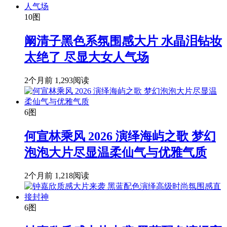
10图
阚清子黑色系氛围感大片 水晶泪钻妆
太绝了 尽显大女人气场
2个月前
1,293阅读
6图
何宣林乘风 2026 演绎海屿之歌 梦幻
泡泡大片尽显温柔仙气与优雅气质
2个月前
1,218阅读
6图