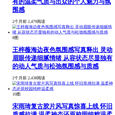
有的温柔气质与出众的个人魅力与氛
围感
2个月前
2,479阅读
8图
王梓薇海边夜色氛围感写真释出 灵动
眉眼传递细腻情绪 从容状态尽显独有
的动人气质与松弛氛围感与质感
2个月前
2,438阅读
10图
宋雨琦复古胶片风写真惊喜上线 怀旧
质感拉满 温柔神态还原校园纯粹温柔