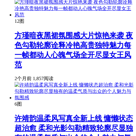
12图
方瑾暗夜黑裙氛围感大片惊艳来袭 夜
色勾勒轮廓诠释冷艳高贵独特魅力每
一帧都动人心魄气场全开尽显女王风
范
2个月前
1,857阅读
6图
许靖韵温柔风写真全新上线 慵懒状态
超治愈 柔和光影勾勒精致轮廓尽显独