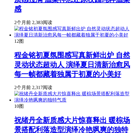
感
2个月前
2,383阅读
12图
程金铭初夏氛围感写真新鲜出炉 自然
灵动状态超动人 演绎夏日清新治愈风
每一帧都藏着独属于初夏的小美好
2个月前
2,317阅读
10图
祝绪丹全新质感大片惊喜释出 暖棕场
景搭配利落造型演绎冷艳飒爽的独特