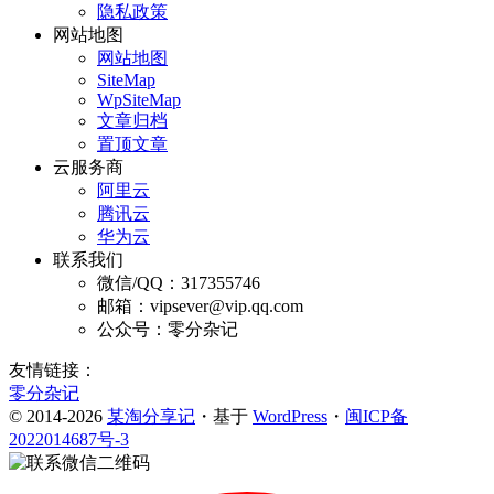
隐私政策
网站地图
网站地图
SiteMap
WpSiteMap
文章归档
置顶文章
云服务商
阿里云
腾讯云
华为云
联系我们
微信/QQ：317355746
邮箱：vipsever@vip.qq.com
公众号：零分杂记
友情链接：
零分杂记
© 2014-2026
某淘分享记
・基于
WordPress
・
闽ICP备
2022014687号-3