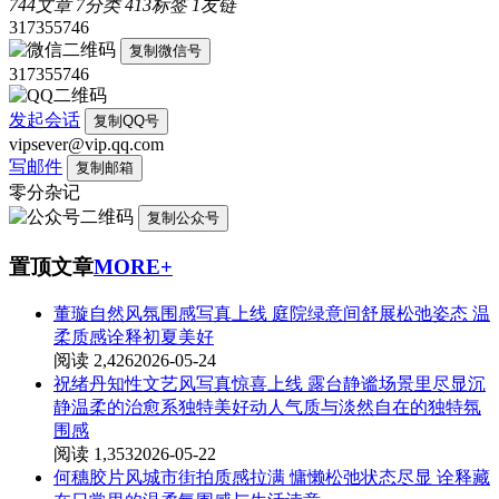
744
文章
7
分类
413
标签
1
友链
317355746
复制微信号
317355746
发起会话
复制QQ号
vipsever@vip.qq.com
写邮件
复制邮箱
零分杂记
复制公众号
置顶文章
MORE+
董璇自然风氛围感写真上线 庭院绿意间舒展松弛姿态 温
柔质感诠释初夏美好
阅读 2,426
2026-05-24
祝绪丹知性文艺风写真惊喜上线 露台静谧场景里尽显沉
静温柔的治愈系独特美好动人气质与淡然自在的独特氛
围感
阅读 1,353
2026-05-22
何穗胶片风城市街拍质感拉满 慵懒松弛状态尽显 诠释藏