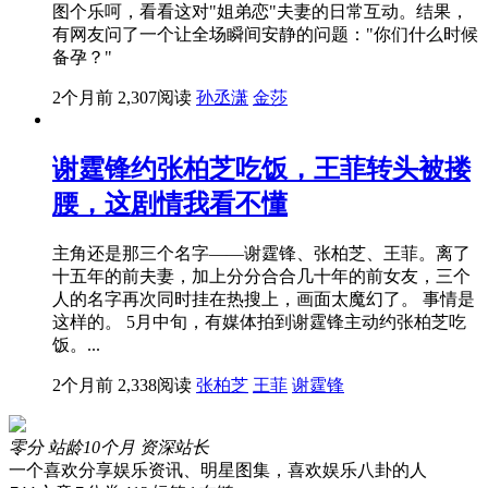
图个乐呵，看看这对"姐弟恋"夫妻的日常互动。结果，
有网友问了一个让全场瞬间安静的问题："你们什么时候
备孕？"
2个月前
2,307阅读
孙丞潇
金莎
谢霆锋约张柏芝吃饭，王菲转头被搂
腰，这剧情我看不懂
主角还是那三个名字——谢霆锋、张柏芝、王菲。离了
十五年的前夫妻，加上分分合合几十年的前女友，三个
人的名字再次同时挂在热搜上，画面太魔幻了。 事情是
这样的。 5月中旬，有媒体拍到谢霆锋主动约张柏芝吃
饭。...
2个月前
2,338阅读
张柏芝
王菲
谢霆锋
零分
站龄10个月
资深站长
一个喜欢分享娱乐资讯、明星图集，喜欢娱乐八卦的人