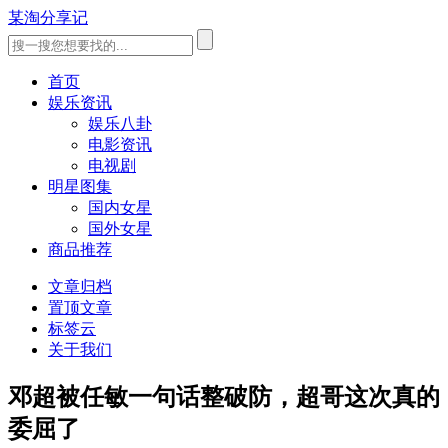
某淘分享记
首页
娱乐资讯
娱乐八卦
电影资讯
电视剧
明星图集
国内女星
国外女星
商品推荐
文章归档
置顶文章
标签云
关于我们
邓超被任敏一句话整破防，超哥这次真的
委屈了