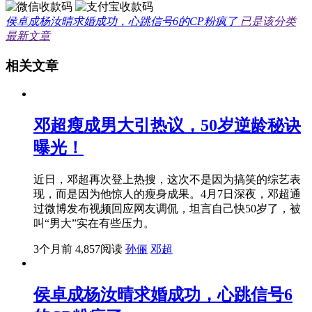
侯卓成杨汝晴求婚成功，心跳信号6的CP粉疯了
已是该分类
最新文章
相关文章
邓超瘦成男大引热议，50岁逆龄秘诀
曝光！
近日，邓超再次登上热搜，这次不是因为搞笑的综艺表
现，而是因为他惊人的瘦身成果。4月7日深夜，邓超通
过微博发布视频回应网友调侃，坦言自己快50岁了，被
叫“男大”实在有些压力。
3个月前
4,857阅读
孙俪
邓超
侯卓成杨汝晴求婚成功，心跳信号6