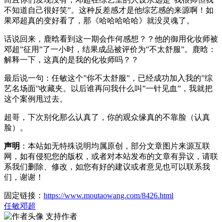
不知道自己很好笑”。这种反差感才是他综艺感的来源啊！如
果邓超真的变好看了，那《哈哈哈哈哈》就没灵魂了。
话说回来，鹿晗看到这一期会作何感想？？他的御用化妆师被
邓超”征用”了一小时，结果成品被评价为”不太舒服”。鹿晗：
解释一下，这真的是我的化妆师吗？？
最后说一句：任敏这个”你不太舒服”，已经成功加入我的”综
艺名场面”收藏夹。以后谁再问我什么叫”一针见血”，我就把
这个案例甩过去。
超哥，下次别化那么认真了，你的观众缘真的不靠脸（认真
脸）。
声明
：本站如无特殊说明均属原创，部分文章图片来源互联
网，如有侵犯您的版权，或者对本站发布的文章有异议，请联
系我们删除、修改，如您有好的建议或者意见也可以联系我
们，谢谢！
固定链接：
https://www.moutaowang.com/8426.html
任敏
邓超
支持作者