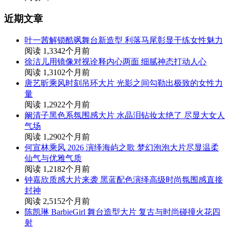
近期文章
叶一茜解锁酷飒舞台新造型 利落马尾彰显干练女性魅力
阅读 1,334
2个月前
徐洁儿用镜像对视诠释内心两面 细腻神态打动人心
阅读 1,310
2个月前
唐艺昕乘风时刻吊环大片 光影之间勾勒出极致的女性力
量
阅读 1,292
2个月前
阚清子黑色系氛围感大片 水晶泪钻妆太绝了 尽显大女人
气场
阅读 1,290
2个月前
何宣林乘风 2026 演绎海屿之歌 梦幻泡泡大片尽显温柔
仙气与优雅气质
阅读 1,218
2个月前
钟嘉欣质感大片来袭 黑蓝配色演绎高级时尚氛围感直接
封神
阅读 2,515
2个月前
陈凯琳 BarbieGirl 舞台造型大片 复古与时尚碰撞火花四
射