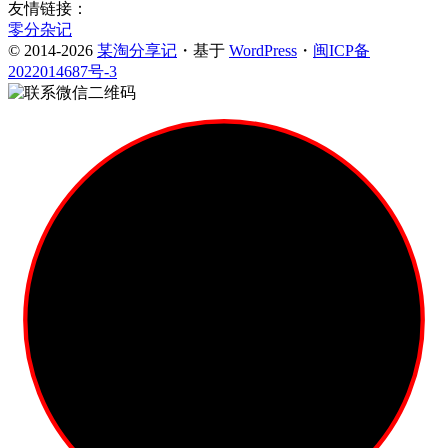
友情链接：
零分杂记
© 2014-2026
某淘分享记
・基于
WordPress
・
闽ICP备
2022014687号-3