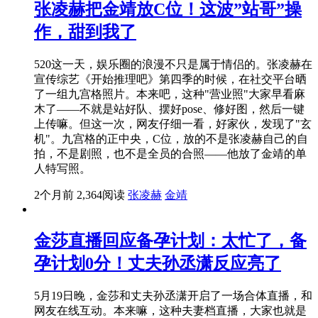
张凌赫把金靖放C位！这波”站哥”操
作，甜到我了
520这一天，娱乐圈的浪漫不只是属于情侣的。张凌赫在
宣传综艺《开始推理吧》第四季的时候，在社交平台晒
了一组九宫格照片。本来吧，这种"营业照"大家早看麻
木了——不就是站好队、摆好pose、修好图，然后一键
上传嘛。但这一次，网友仔细一看，好家伙，发现了"玄
机"。九宫格的正中央，C位，放的不是张凌赫自己的自
拍，不是剧照，也不是全员的合照——他放了金靖的单
人特写照。
2个月前
2,364阅读
张凌赫
金靖
金莎直播回应备孕计划：太忙了，备
孕计划0分！丈夫孙丞潇反应亮了
5月19日晚，金莎和丈夫孙丞潇开启了一场合体直播，和
网友在线互动。本来嘛，这种夫妻档直播，大家也就是