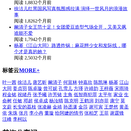
阅读 1,883
2个月前
徐洁儿红黑国风写真氛围感拉满 演绎一世风月的浪漫故
事
阅读 1,826
2个月前
阚清子女王范十足！女团爱豆造型气场全开，又美又飒
谁能不爱
阅读 1,794
2个月前
杨幂《江山大同》路透炸锅：麻花辫少女和发际线，哪
个才是真的她？
阅读 2,503
2个月前
标签云
MORE+
叶一茜
徐洁儿
唐艺昕
阚清子
何宣林
钟嘉欣
陈凯琳
杨幂
江山
大同
姜贞羽
陈卓璇
曾可妮
孔雪儿
方瑾
许靖韵
王梓薇
宋雨琦
程金铭
祝绪丹
张予曦
许芳铱
主角
低智商犯罪
太平年
家业
生
命树
任敏
邓超
侯卓成
杨汝晴
陈克明
王鹤润
刘亦菲
康宁
莫
文蔚
长安的荔枝
张凌赫
金靖
孙丞潇
金莎
谢可寅
王楚然
黄圣
依
朱珠
张月
李小冉
董璇
给阿嬷的情书
张柏芝
王菲
谢霆锋
汪峰
李柯以