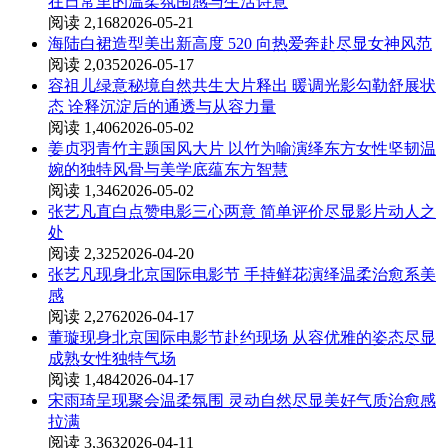
在日常里的温柔氛围感与生活诗意
阅读 2,168
2026-05-21
海陆白裙造型美出新高度 520 向热爱奔赴尽显女神风范
阅读 2,035
2026-05-17
容祖儿绿意秘境自然共生大片释出 暖调光影勾勒舒展状
态 诠释沉淀后的通透与从容力量
阅读 1,406
2026-05-02
姜贞羽青竹主题国风大片 以竹为喻演绎东方女性坚韧温
婉的独特风骨与美学底蕴东方智慧
阅读 1,346
2026-05-02
张艺凡直白点赞电影三心两意 简单评价尽显影片动人之
处
阅读 2,325
2026-04-20
张艺凡现身北京国际电影节 手持鲜花演绎温柔治愈系美
感
阅读 2,276
2026-04-17
董璇现身北京国际电影节赴约现场 从容优雅的姿态尽显
成熟女性独特气场
阅读 1,484
2026-04-17
宋雨琦呈现聚会温柔氛围 灵动自然尽显美好气质治愈感
拉满
阅读 3,363
2026-04-11