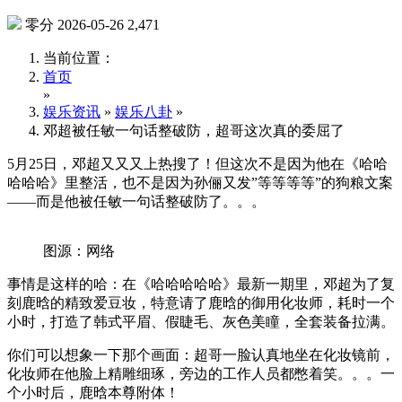
零分
2026-05-26
2,471
当前位置：
首页
»
娱乐资讯
»
娱乐八卦
»
邓超被任敏一句话整破防，超哥这次真的委屈了
5月25日，邓超又又又上热搜了！但这次不是因为他在《哈哈
哈哈哈》里整活，也不是因为孙俪又发”等等等等”的狗粮文案
——而是他被任敏一句话整破防了。。。
图源：网络
事情是这样的哈：在《哈哈哈哈哈》最新一期里，邓超为了复
刻鹿晗的精致爱豆妆，特意请了鹿晗的御用化妆师，耗时一个
小时，打造了韩式平眉、假睫毛、灰色美瞳，全套装备拉满。
你们可以想象一下那个画面：超哥一脸认真地坐在化妆镜前，
化妆师在他脸上精雕细琢，旁边的工作人员都憋着笑。。。一
个小时后，鹿晗本尊附体！