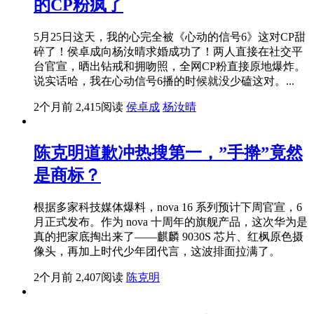
的CP粉疯了
5月25日这天，我的心完全被《心动的信号6》这对CP甜
碎了！侯卓成向杨汝晴求婚成功了！两人直接在社交平
台官宣，晒出钻戒和拥吻照，全网CP粉直接原地爆炸。
说实话哈，我在心动信号6播的时候就没少磕这对。...
2个月前
2,415阅读
侯卓成
杨汝晴
陈克明道歉冲热搜第一，”手擀”竟然
是商标？
根据多家科技媒体爆料，nova 16 系列预计下周官宣，6
月正式发布。作为 nova 十周年的旗舰产品，这次华为是
真的把家底掏出来了——麒麟 9030S 芯片、红枫原色摄
像头，再加上时代少年团代言，这波排面拉满了。
2个月前
2,407阅读
陈克明