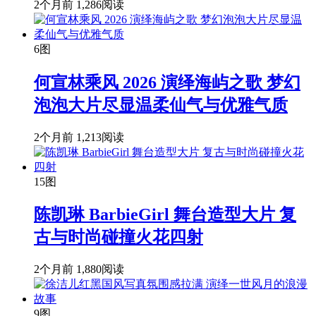
2个月前
1,286阅读
6图
何宣林乘风 2026 演绎海屿之歌 梦幻
泡泡大片尽显温柔仙气与优雅气质
2个月前
1,213阅读
15图
陈凯琳 BarbieGirl 舞台造型大片 复
古与时尚碰撞火花四射
2个月前
1,880阅读
9图