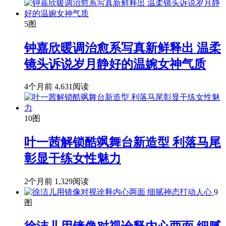
5图
钟嘉欣暖调治愈系写真新鲜释出 温柔
镜头诉说岁月静好的温婉女神气质
4个月前
4,631阅读
10图
叶一茜解锁酷飒舞台新造型 利落马尾
彰显干练女性魅力
2个月前
1,329阅读
9
图