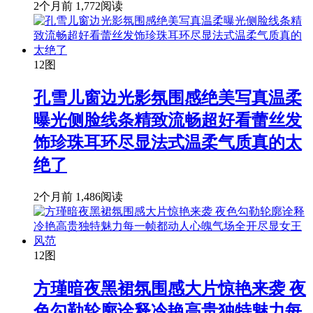
2个月前
1,772阅读
12图
孔雪儿窗边光影氛围感绝美写真温柔
曝光侧脸线条精致流畅超好看蕾丝发
饰珍珠耳环尽显法式温柔气质真的太
绝了
2个月前
1,486阅读
12图
方瑾暗夜黑裙氛围感大片惊艳来袭 夜
色勾勒轮廓诠释冷艳高贵独特魅力每