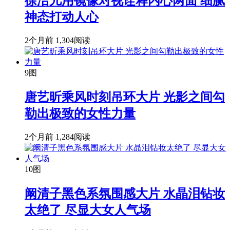
徐洁儿用镜像对视诠释内心两面 细腻
神态打动人心
2个月前
1,304阅读
9图
唐艺昕乘风时刻吊环大片 光影之间勾
勒出极致的女性力量
2个月前
1,284阅读
10图
阚清子黑色系氛围感大片 水晶泪钻妆
太绝了 尽显大女人气场