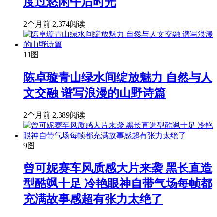
度过悠闲午后时光
2个月前
2,374阅读
11图
陈卓璇青山绿水间绽放魅力 自然与人
文交融 谱写浪漫的山野诗篇
2个月前
2,389阅读
9图
曾可妮赛车风质感大片来袭 黑长直造
型酷飒十足 冷艳眼神自带气场每帧都
充满故事感超有张力太绝了