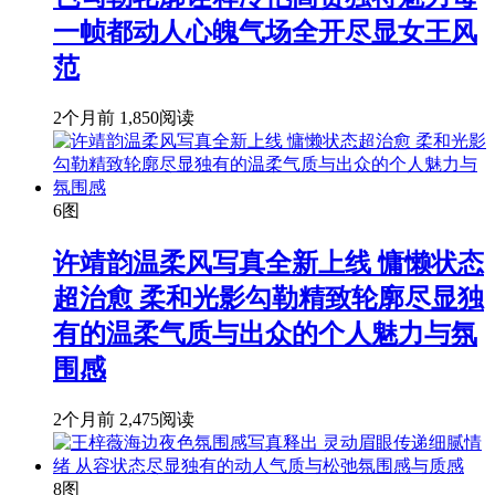
一帧都动人心魄气场全开尽显女王风
范
2个月前
1,850阅读
6图
许靖韵温柔风写真全新上线 慵懒状态
超治愈 柔和光影勾勒精致轮廓尽显独
有的温柔气质与出众的个人魅力与氛
围感
2个月前
2,475阅读
8图