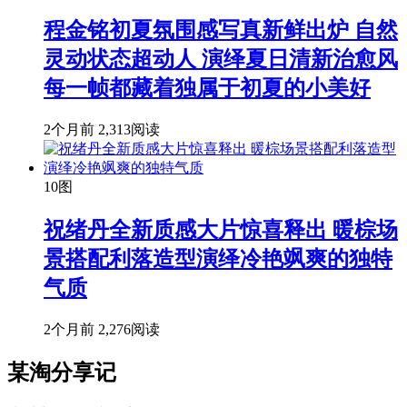
程金铭初夏氛围感写真新鲜出炉 自然
灵动状态超动人 演绎夏日清新治愈风
每一帧都藏着独属于初夏的小美好
2个月前
2,313阅读
10图
祝绪丹全新质感大片惊喜释出 暖棕场
景搭配利落造型演绎冷艳飒爽的独特
气质
2个月前
2,276阅读
某淘分享记