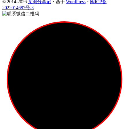
© 2014-2026
某淘分享记
・基于
WordPress
・
闽ICP备
2022014687号-3