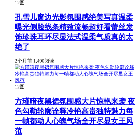
12图
孔雪儿窗边光影氛围感绝美写真温柔
曝光侧脸线条精致流畅超好看蕾丝发
饰珍珠耳环尽显法式温柔气质真的太
绝了
2个月前
1,490阅读
12图
方瑾暗夜黑裙氛围感大片惊艳来袭 夜
色勾勒轮廓诠释冷艳高贵独特魅力每
一帧都动人心魄气场全开尽显女王风
范