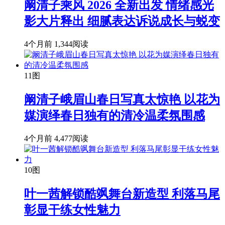
阚清子乘风 2026 全新出发 情绪感光
影大片释出 细腻表达诉说成长与蜕变
4个月前
1,344阅读
11图
阚清子峨眉山春日写真太惊艳 以花为
媒演绎春日独有的清冷温柔氛围感
4个月前
4,477阅读
10图
叶一茜解锁酷飒舞台新造型 利落马尾
彰显干练女性魅力