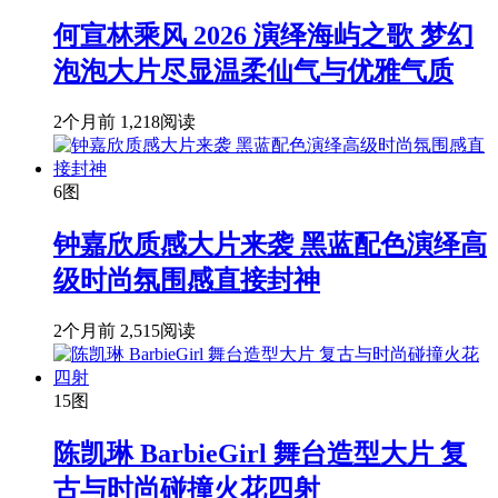
何宣林乘风 2026 演绎海屿之歌 梦幻
泡泡大片尽显温柔仙气与优雅气质
2个月前
1,218阅读
6图
钟嘉欣质感大片来袭 黑蓝配色演绎高
级时尚氛围感直接封神
2个月前
2,515阅读
15图
陈凯琳 BarbieGirl 舞台造型大片 复
古与时尚碰撞火花四射