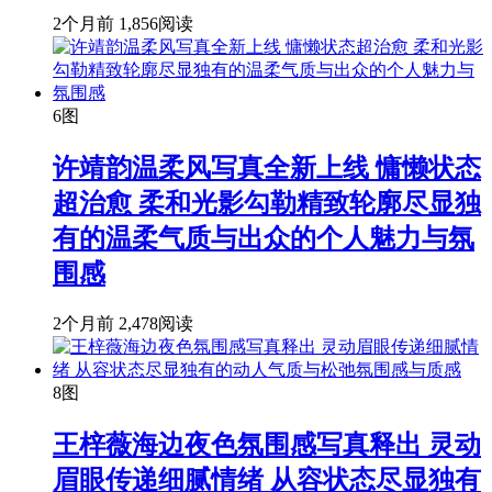
2个月前
1,856阅读
6图
许靖韵温柔风写真全新上线 慵懒状态
超治愈 柔和光影勾勒精致轮廓尽显独
有的温柔气质与出众的个人魅力与氛
围感
2个月前
2,478阅读
8图
王梓薇海边夜色氛围感写真释出 灵动
眉眼传递细腻情绪 从容状态尽显独有