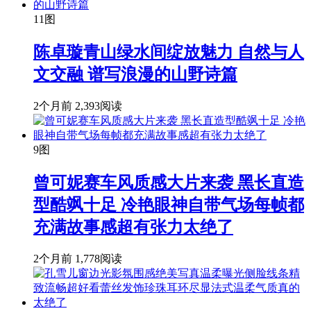
11图
陈卓璇青山绿水间绽放魅力 自然与人
文交融 谱写浪漫的山野诗篇
2个月前
2,393阅读
9图
曾可妮赛车风质感大片来袭 黑长直造
型酷飒十足 冷艳眼神自带气场每帧都
充满故事感超有张力太绝了
2个月前
1,778阅读