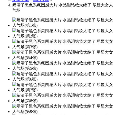
阚清子黑色系氛围感大片 水晶泪钻妆太绝了 尽显大女人
气场