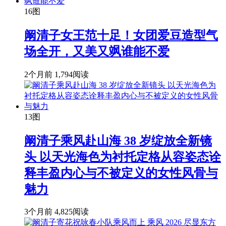
16图
阚清子女王范十足！女团爱豆造型气
场全开，又美又飒谁能不爱
2个月前
1,794阅读
13图
阚清子乘风赴山海 38 岁绽放全新镜
头 以天光海色为衬托定格从容姿态诠
释丰盈内心与不被定义的女性风骨与
魅力
3个月前
4,825阅读