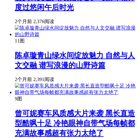
度过悠闲午后时光
2个月前
2,376阅读
11图
陈卓璇青山绿水间绽放魅力 自然与人
文交融 谱写浪漫的山野诗篇
2个月前
2,391阅读
9图
曾可妮赛车风质感大片来袭 黑长直造
型酷飒十足 冷艳眼神自带气场每帧都
充满故事感超有张力太绝了