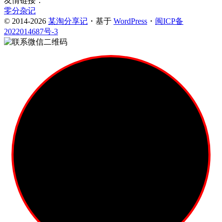
友情链接：
零分杂记
© 2014-2026
某淘分享记
・基于
WordPress
・
闽ICP备
2022014687号-3