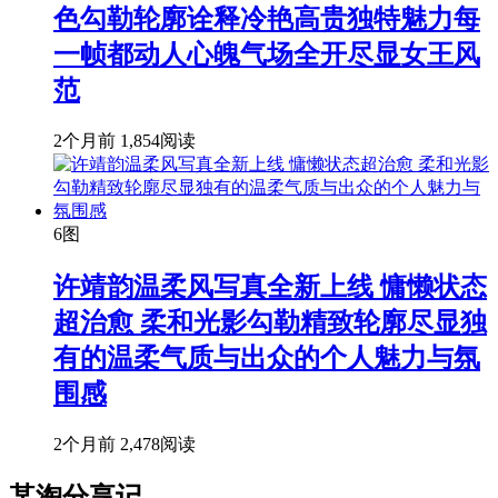
色勾勒轮廓诠释冷艳高贵独特魅力每
一帧都动人心魄气场全开尽显女王风
范
2个月前
1,854阅读
6图
许靖韵温柔风写真全新上线 慵懒状态
超治愈 柔和光影勾勒精致轮廓尽显独
有的温柔气质与出众的个人魅力与氛
围感
2个月前
2,478阅读
某淘分享记