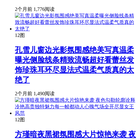
2个月前
1,776阅读
12图
孔雪儿窗边光影氛围感绝美写真温柔
曝光侧脸线条精致流畅超好看蕾丝发
饰珍珠耳环尽显法式温柔气质真的太
绝了
2个月前
1,490阅读
12图
方瑾暗夜黑裙氛围感大片惊艳来袭 夜