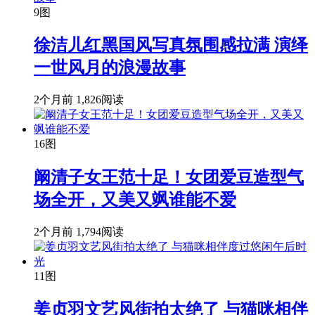
9图
徐洁儿红黑国风写真氛围感拉满 演绎
一世风月的浪漫故事
2个月前
1,826阅读
16图
阚清子女王范十足！女团爱豆造型气
场全开，又美又飒谁能不爱
2个月前
1,794阅读
11图
姜贞羽文艺风街拍太绝了 与猫咪相伴