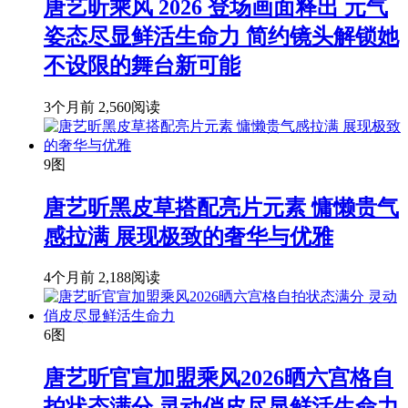
唐艺昕乘风 2026 登场画面释出 元气
姿态尽显鲜活生命力 简约镜头解锁她
不设限的舞台新可能
3个月前
2,560阅读
9图
唐艺昕黑皮草搭配亮片元素 慵懒贵气
感拉满 展现极致的奢华与优雅
4个月前
2,188阅读
6图
唐艺昕官宣加盟乘风2026晒六宫格自
拍状态满分 灵动俏皮尽显鲜活生命力