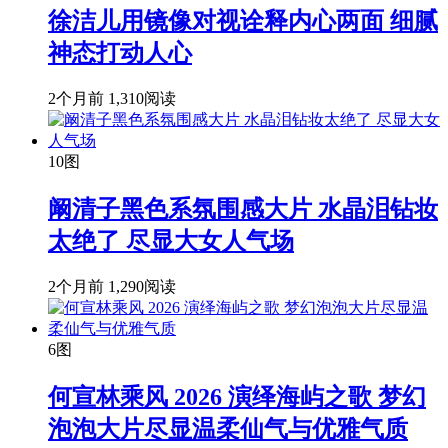
徐洁儿用镜像对视诠释内心两面 细腻
神态打动人心
2个月前
1,310阅读
10图
阚清子黑色系氛围感大片 水晶泪钻妆
太绝了 尽显大女人气场
2个月前
1,290阅读
6图
何宣林乘风 2026 演绎海屿之歌 梦幻
泡泡大片尽显温柔仙气与优雅气质