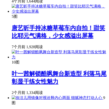
4个月前
1,644阅读
5图
唐艺昕手持冰糖草莓车内自拍！甜笑
比耶元气满格，少女感溢出屏幕
7个月前
1,928阅读
10图
叶一茜解锁酷飒舞台新造型 利落马尾
彰显干练女性魅力
2个月前
1,334阅读
9
图