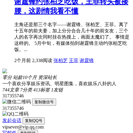
谢霆锋约张柏芝吃饭，王菲转头被搂
腰，这剧情我看不懂
主角还是那三个名字——谢霆锋、张柏芝、王菲。离了
十五年的前夫妻，加上分分合合几十年的前女友，三个
人的名字再次同时挂在热搜上，画面太魔幻了。 事情是
这样的。 5月中旬，有媒体拍到谢霆锋主动约张柏芝吃
饭。...
2个月前
2,338阅读
张柏芝
王菲
谢霆锋
零分
站龄10个月
资深站长
一个喜欢分享娱乐资讯、明星图集，喜欢娱乐八卦的人
744
文章
7
分类
413
标签
1
友链
317355746
复制微信号
317355746
发起会话
复制QQ号
vipsever@vip.qq.com
写邮件