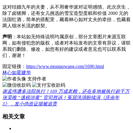
这对结婚九年的夫妻，从不用奢华派对证明感情。此次庆生，
除了卤猪脚，还有女儿挑选的雪宝造型蛋糕和价值 2000 元的
法国红酒，简单的搭配里，藏着林心如对丈夫的牵挂，也藏着
两人细水长流的默契。
声明
：本站如无特殊说明均属原创，部分文章图片来源互联
网，如有侵犯您的版权，或者对本站发布的文章有异议，请联
系我们删除、修改，如您有好的建议或者意见也可以联系我
们，谢谢！
固定链接：
https://www.moutaowang.com/1690.html
林心如
霍建华
支持作者
谢孟伟遭多法院执行！169 万成老赖，还在多地被执行超千万
张昊唯 “逃税涉黄” 官司胜诉！冤屈洗清盼续演《庆余年
3》，发小伪造证据被追责
相关文章