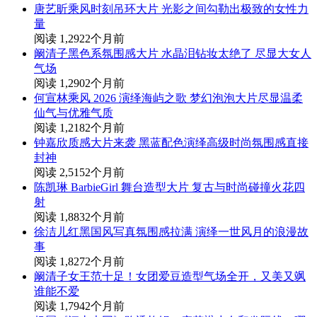
唐艺昕乘风时刻吊环大片 光影之间勾勒出极致的女性力
量
阅读 1,292
2个月前
阚清子黑色系氛围感大片 水晶泪钻妆太绝了 尽显大女人
气场
阅读 1,290
2个月前
何宣林乘风 2026 演绎海屿之歌 梦幻泡泡大片尽显温柔
仙气与优雅气质
阅读 1,218
2个月前
钟嘉欣质感大片来袭 黑蓝配色演绎高级时尚氛围感直接
封神
阅读 2,515
2个月前
陈凯琳 BarbieGirl 舞台造型大片 复古与时尚碰撞火花四
射
阅读 1,883
2个月前
徐洁儿红黑国风写真氛围感拉满 演绎一世风月的浪漫故
事
阅读 1,827
2个月前
阚清子女王范十足！女团爱豆造型气场全开，又美又飒
谁能不爱
阅读 1,794
2个月前