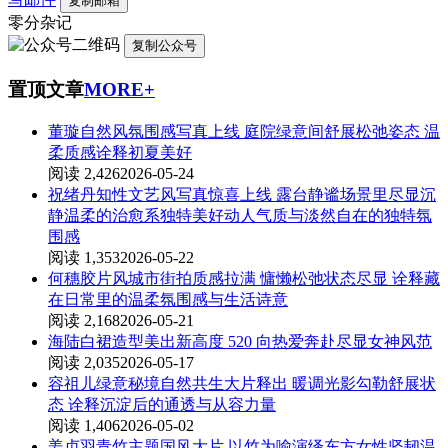
复制邮箱
零分杂记
复制公众号
置顶文章
MORE+
董璇自然风氛围感写真上线 庭院绿意间舒展松弛姿态 温
柔质感诠释初夏美好
阅读 2,426
2026-05-24
祝绪丹知性文艺风写真惊喜上线 露台静谧场景里尽显沉
静温柔的治愈系独特美好动人气质与淡然自在的独特氛
围感
阅读 1,353
2026-05-22
何穗胶片风城市街拍质感拉满 慵懒松弛状态尽显 诠释藏
在日常里的温柔氛围感与生活诗意
阅读 2,168
2026-05-21
海陆白裙造型美出新高度 520 向热爱奔赴尽显女神风范
阅读 2,035
2026-05-17
容祖儿绿意秘境自然共生大片释出 暖调光影勾勒舒展状
态 诠释沉淀后的通透与从容力量
阅读 1,406
2026-05-02
姜贞羽青竹主题国风大片 以竹为喻演绎东方女性坚韧温