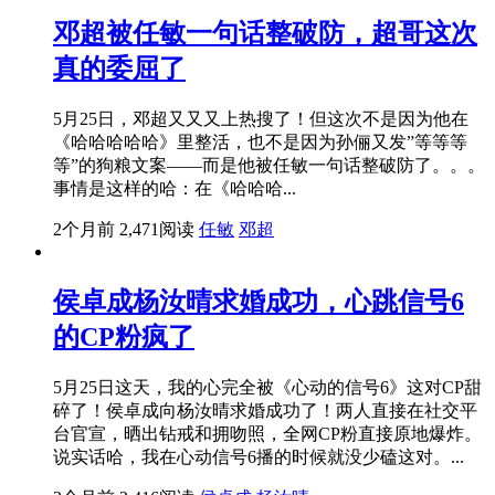
邓超被任敏一句话整破防，超哥这次
真的委屈了
5月25日，邓超又又又上热搜了！但这次不是因为他在
《哈哈哈哈哈》里整活，也不是因为孙俪又发”等等等
等”的狗粮文案——而是他被任敏一句话整破防了。。。
事情是这样的哈：在《哈哈哈...
2个月前
2,471阅读
任敏
邓超
侯卓成杨汝晴求婚成功，心跳信号6
的CP粉疯了
5月25日这天，我的心完全被《心动的信号6》这对CP甜
碎了！侯卓成向杨汝晴求婚成功了！两人直接在社交平
台官宣，晒出钻戒和拥吻照，全网CP粉直接原地爆炸。
说实话哈，我在心动信号6播的时候就没少磕这对。...