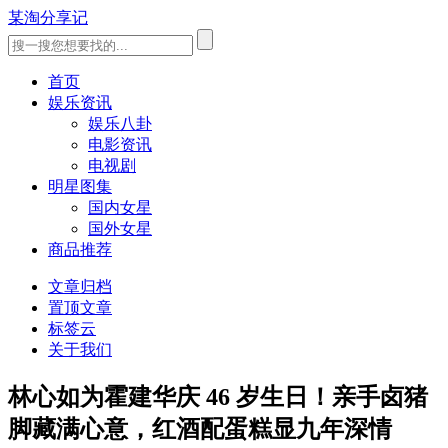
某淘分享记
首页
娱乐资讯
娱乐八卦
电影资讯
电视剧
明星图集
国内女星
国外女星
商品推荐
文章归档
置顶文章
标签云
关于我们
林心如为霍建华庆 46 岁生日！亲手卤猪
脚藏满心意，红酒配蛋糕显九年深情