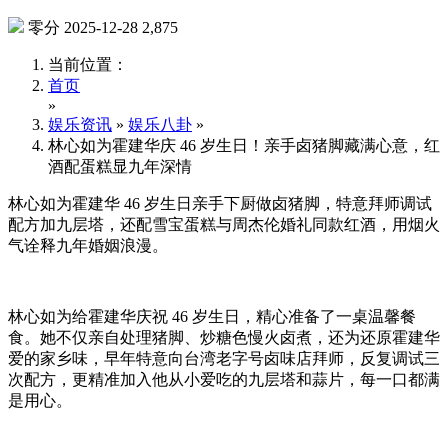
零分
2025-12-28
2,875
当前位置：
首页
»
娱乐资讯
»
娱乐八卦
»
林心如为霍建华庆 46 岁生日！亲手卤猪脚藏满心意，红
酒配蛋糕显九年深情
林心如为霍建华 46 岁生日亲手下厨做卤猪脚，特意拜师调试
配方加九层塔，还配雪宝蛋糕与周杰伦婚礼同款红酒，用烟火
气诠释九年婚姻浪漫。
林心如为给霍建华庆祝 46 岁生日，精心准备了一桌温馨餐
食。她不仅亲自处理猪脚、炒糖色慢火卤煮，还为还原霍建华
爱的家乡味，早年特意向台湾老字号卤味店拜师，反复调试三
次配方，更精准加入他从小爱吃的九层塔和蒜片，每一口都满
是用心。