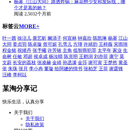
杨幂《江山大同》路透炸锅：麻花辫少女和发际线，哪
个才是真的她？
阅读 2,503
2个月前
标签云
MORE+
叶一茜
徐洁儿
唐艺昕
阚清子
何宣林
钟嘉欣
陈凯琳
杨幂
江山
大同
姜贞羽
陈卓璇
曾可妮
孔雪儿
方瑾
许靖韵
王梓薇
宋雨琦
程金铭
祝绪丹
张予曦
许芳铱
主角
低智商犯罪
太平年
家业
生
命树
任敏
邓超
侯卓成
杨汝晴
陈克明
王鹤润
刘亦菲
康宁
莫
文蔚
长安的荔枝
张凌赫
金靖
孙丞潇
金莎
谢可寅
王楚然
黄圣
依
朱珠
张月
李小冉
董璇
给阿嬷的情书
张柏芝
王菲
谢霆锋
汪峰
李柯以
某淘分享记
快乐生活，认真分享
关于我们
关于我们
隐私政策