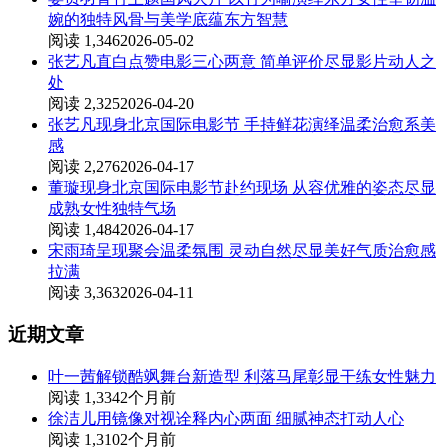
婉的独特风骨与美学底蕴东方智慧
阅读 1,346
2026-05-02
张艺凡直白点赞电影三心两意 简单评价尽显影片动人之
处
阅读 2,325
2026-04-20
张艺凡现身北京国际电影节 手持鲜花演绎温柔治愈系美
感
阅读 2,276
2026-04-17
董璇现身北京国际电影节赴约现场 从容优雅的姿态尽显
成熟女性独特气场
阅读 1,484
2026-04-17
宋雨琦呈现聚会温柔氛围 灵动自然尽显美好气质治愈感
拉满
阅读 3,363
2026-04-11
近期文章
叶一茜解锁酷飒舞台新造型 利落马尾彰显干练女性魅力
阅读 1,334
2个月前
徐洁儿用镜像对视诠释内心两面 细腻神态打动人心
阅读 1,310
2个月前