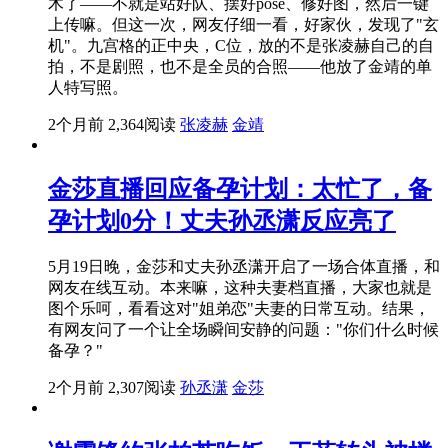
木了——不就是站好队、摆好pose、修好图，然后一键
上传嘛。但这一次，网友仔细一看，好家伙，发现了"玄
机"。九宫格的正中央，C位，放的不是张凌赫自己的自
拍，不是剧照，也不是全员的合照——他放了金靖的单
人特写照。
2个月前
2,364阅读
张凌赫
金靖
金莎直播回应备孕计划：太忙了，备
孕计划0分！丈夫孙丞潇反应亮了
5月19日晚，金莎和丈夫孙丞潇开启了一场合体直播，和
网友在线互动。本来嘛，这种夫妻档直播，大家也就是
图个乐呵，看看这对"姐弟恋"夫妻的日常互动。结果，
有网友问了一个让全场瞬间安静的问题："你们什么时候
备孕？"
2个月前
2,307阅读
孙丞潇
金莎