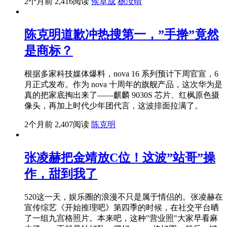
2个月前
2,416阅读
侯卓成
杨汝晴
陈克明道歉冲热搜第一，”手擀”竟然
是商标？
根据多家科技媒体爆料，nova 16 系列预计下周官宣，6
月正式发布。作为 nova 十周年的旗舰产品，这次华为是
真的把家底掏出来了——麒麟 9030S 芯片、红枫原色摄
像头，再加上时代少年团代言，这波排面拉满了。
2个月前
2,407阅读
陈克明
张凌赫把金靖放C位！这波”站哥”操
作，甜到我了
520这一天，娱乐圈的浪漫不只是属于情侣的。张凌赫在
宣传综艺《开始推理吧》第四季的时候，在社交平台晒
了一组九宫格照片。本来吧，这种"营业照"大家早看麻