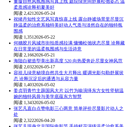
董璇自然风氛围感写真上线 庭院绿意间舒展松弛姿态 温
柔质感诠释初夏美好
阅读 2,421
2026-05-24
祝绪丹知性文艺风写真惊喜上线 露台静谧场景里尽显沉
静温柔的治愈系独特美好动人气质与淡然自在的独特氛
围感
阅读 1,351
2026-05-22
何穗胶片风城市街拍质感拉满 慵懒松弛状态尽显 诠释藏
在日常里的温柔氛围感与生活诗意
阅读 2,166
2026-05-21
海陆白裙造型美出新高度 520 向热爱奔赴尽显女神风范
阅读 2,032
2026-05-17
容祖儿绿意秘境自然共生大片释出 暖调光影勾勒舒展状
态 诠释沉淀后的通透与从容力量
阅读 1,403
2026-05-02
姜贞羽青竹主题国风大片 以竹为喻演绎东方女性坚韧温
婉的独特风骨与美学底蕴东方智慧
阅读 1,343
2026-05-02
张艺凡直白点赞电影三心两意 简单评价尽显影片动人之
处
阅读 2,322
2026-04-20
张艺凡现身北京国际电影节 手持鲜花演绎温柔治愈系美