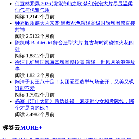
何宣林乘风 2026 演绎海屿之歌 梦幻泡泡大片尽显温柔
仙气与优雅气质
阅读 1,214
2个月前
钟嘉欣质感大片来袭 黑蓝配色演绎高级时尚氛围感直接
封神
阅读 2,512
2个月前
陈凯琳 BarbieGirl 舞台造型大片 复古与时尚碰撞火花四
射
阅读 1,881
2个月前
徐洁儿红黑国风写真氛围感拉满 演绎一世风月的浪漫故
事
阅读 1,821
2个月前
阚清子女王范十足！女团爱豆造型气场全开，又美又飒
谁能不爱
阅读 1,790
2个月前
杨幂《江山大同》路透炸锅：麻花辫少女和发际线，哪
个才是真的她？
阅读 2,498
2个月前
标签云
MORE+