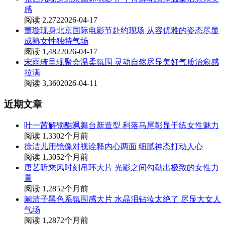
感
阅读 2,272
2026-04-17
董璇现身北京国际电影节赴约现场 从容优雅的姿态尽显
成熟女性独特气场
阅读 1,482
2026-04-17
宋雨琦呈现聚会温柔氛围 灵动自然尽显美好气质治愈感
拉满
阅读 3,360
2026-04-11
近期文章
叶一茜解锁酷飒舞台新造型 利落马尾彰显干练女性魅力
阅读 1,330
2个月前
徐洁儿用镜像对视诠释内心两面 细腻神态打动人心
阅读 1,305
2个月前
唐艺昕乘风时刻吊环大片 光影之间勾勒出极致的女性力
量
阅读 1,285
2个月前
阚清子黑色系氛围感大片 水晶泪钻妆太绝了 尽显大女人
气场
阅读 1,287
2个月前