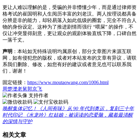
更让人难以理解的是，受骗的并非懵懂少年，而是通过律师资
格考试的崔国明和人生阅历丰富的刘老汉。两人按理说都具备
分辨是非的能力，却轻易落入如此低级的圈套，完全不符合人
物的身份设定。这种为了推进剧情而强行 “喂屎” 的操作，不
仅让冲突显得刻意，更让观众的观剧体验直线下降，口碑自然
一落千丈。
声明
：本站如无特殊说明均属原创，部分文章图片来源互联
网，如有侵犯您的版权，或者对本站发布的文章有异议，请联
系我们删除、修改，如您有好的建议或者意见也可以联系我
们，谢谢！
固定链接：
https://www.moutaowang.com/1006.html
周楚濋
老舅
郭京飞
支持作者
唤醒集体记忆！《人间有味》从 90 年代到奥运，复刻三十年
时代印记
《水龙吟》红姑娘：被误读的恋爱脑，藏着最清醒
的深情与守护
相关文章