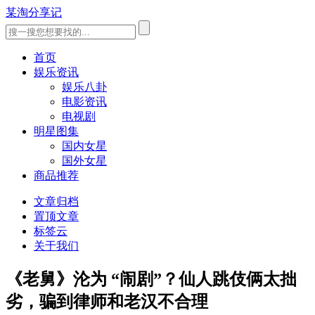
某淘分享记
首页
娱乐资讯
娱乐八卦
电影资讯
电视剧
明星图集
国内女星
国外女星
商品推荐
文章归档
置顶文章
标签云
关于我们
《老舅》沦为 “闹剧”？仙人跳伎俩太拙
劣，骗到律师和老汉不合理