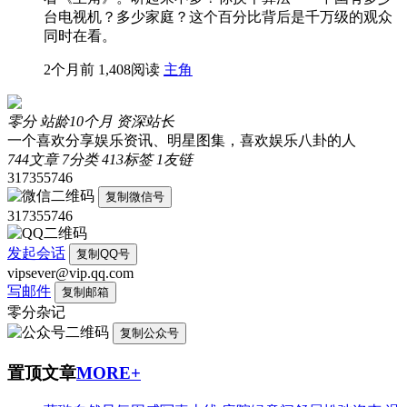
台电视机？多少家庭？这个百分比背后是千万级的观众
同时在看。
2个月前
1,408阅读
主角
零分
站龄10个月
资深站长
一个喜欢分享娱乐资讯、明星图集，喜欢娱乐八卦的人
744
文章
7
分类
413
标签
1
友链
317355746
复制微信号
317355746
发起会话
复制QQ号
vipsever@vip.qq.com
写邮件
复制邮箱
零分杂记
复制公众号
置顶文章
MORE+