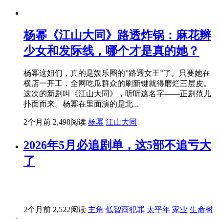
杨幂《江山大同》路透炸锅：麻花辫
少女和发际线，哪个才是真的她？
杨幂这姐们，真的是娱乐圈的”路透女王”了。只要她在
横店一开工，全网吃瓜群众的刷新键就得磨烂三层皮。
这次的新剧叫《江山大同》，听听这名字——正剧范儿
扑面而来。杨幂在里面演的是北...
2个月前
2,498阅读
杨幂
江山大同
2026年5月必追剧单，这5部不追亏大
了
2个月前
2,522阅读
主角
低智商犯罪
太平年
家业
生命树