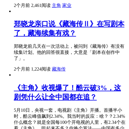
2个月前
2,461阅读
主角
家业
郑晓龙亲口说《藏海传Ⅱ》在写剧本
了，藏海续集有戏？
郑晓龙前几天在一次活动上，被问到《藏海传》有没有
续集计划。他的回答很直接，大意是「剧本在创作中
了」。
2个月前
1,224阅读
藏海传
《主角》收视爆了！酷云破3%，这
剧凭什么让全中国都在追？
5月10日，央视一套，电视剧《主角》开播。首播半小
时，酷云峰值飙到2.34%。我当时的反应：啥？？2.34%
什么概念？就是全国每100个开电视的人里，有2.34个在
看《主角》。听起来不多？你换个算法——中国有多少