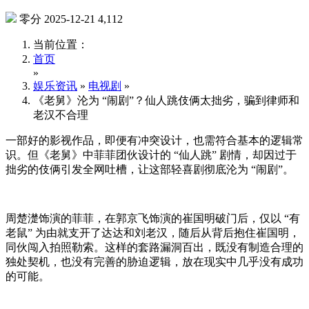
零分
2025-12-21
4,112
当前位置：
首页
»
娱乐资讯
»
电视剧
»
《老舅》沦为 “闹剧”？仙人跳伎俩太拙劣，骗到律师和
老汉不合理
一部好的影视作品，即便有冲突设计，也需符合基本的逻辑常
识。但《老舅》中菲菲团伙设计的 “仙人跳” 剧情，却因过于
拙劣的伎俩引发全网吐槽，让这部轻喜剧彻底沦为 “闹剧”。
周楚濋饰演的菲菲，在郭京飞饰演的崔国明破门后，仅以 “有
老鼠” 为由就支开了达达和刘老汉，随后从背后抱住崔国明，
同伙闯入拍照勒索。这样的套路漏洞百出，既没有制造合理的
独处契机，也没有完善的胁迫逻辑，放在现实中几乎没有成功
的可能。