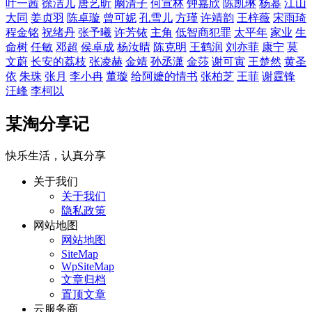
叶一茜
徐洁儿
唐艺昕
阚清子
何宣林
钟嘉欣
陈凯琳
杨幂
江山
大同
姜贞羽
陈卓璇
曾可妮
孔雪儿
方瑾
许靖韵
王梓薇
宋雨琦
程金铭
祝绪丹
张予曦
许芳铱
主角
低智商犯罪
太平年
家业
生
命树
任敏
邓超
侯卓成
杨汝晴
陈克明
王鹤润
刘亦菲
康宁
莫
文蔚
长安的荔枝
张凌赫
金靖
孙丞潇
金莎
谢可寅
王楚然
黄圣
依
朱珠
张月
李小冉
董璇
给阿嬷的情书
张柏芝
王菲
谢霆锋
汪峰
李柯以
某淘分享记
快乐生活，认真分享
关于我们
关于我们
隐私政策
网站地图
网站地图
SiteMap
WpSiteMap
文章归档
置顶文章
云服务商