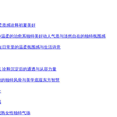
柔质感诠释初夏美好
静温柔的治愈系独特美好动人气质与淡然自在的独特氛围感
藏在日常里的温柔氛围感与生活诗意
态 诠释沉淀后的通透与从容力量
婉的独特风骨与美学底蕴东方智慧
处
感
成熟女性独特气场