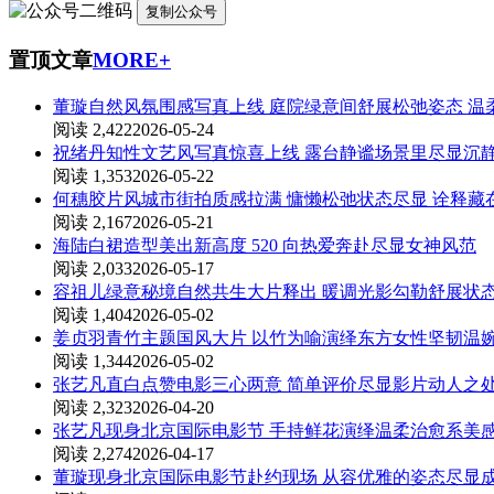
复制公众号
置顶文章
MORE+
董璇自然风氛围感写真上线 庭院绿意间舒展松弛姿态 温
阅读 2,422
2026-05-24
祝绪丹知性文艺风写真惊喜上线 露台静谧场景里尽显沉
阅读 1,353
2026-05-22
何穗胶片风城市街拍质感拉满 慵懒松弛状态尽显 诠释
阅读 2,167
2026-05-21
海陆白裙造型美出新高度 520 向热爱奔赴尽显女神风范
阅读 2,033
2026-05-17
容祖儿绿意秘境自然共生大片释出 暖调光影勾勒舒展状
阅读 1,404
2026-05-02
姜贞羽青竹主题国风大片 以竹为喻演绎东方女性坚韧温
阅读 1,344
2026-05-02
张艺凡直白点赞电影三心两意 简单评价尽显影片动人之
阅读 2,323
2026-04-20
张艺凡现身北京国际电影节 手持鲜花演绎温柔治愈系美
阅读 2,274
2026-04-17
董璇现身北京国际电影节赴约现场 从容优雅的姿态尽显