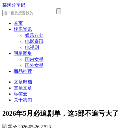
某淘分享记
首页
娱乐资讯
娱乐八卦
电影资讯
电视剧
明星图集
国内女星
国外女星
商品推荐
文章归档
置顶文章
标签云
关于我们
2026年5月必追剧单，这5部不追亏大了
零分
2026-05-26
2,523