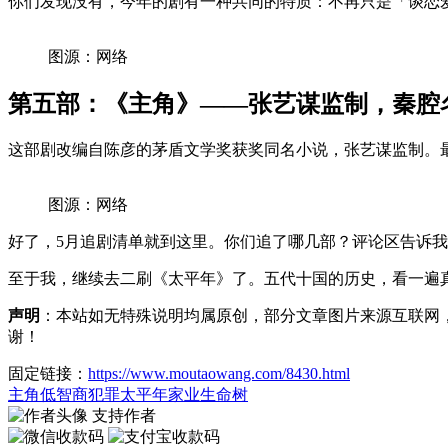
你们发现没有，今年的剧有一种共同的特质：不再只是「谈恋
图源：网络
第五部：《主角》——张艺谋监制，秦腔
这部剧改编自陈彦的茅盾文学奖获奖同名小说，张艺谋监制。
图源：网络
好了，5月追剧清单就到这里。你们追了哪几部？评论区告诉
至于我，继续去二刷《太平年》了。五代十国的历史，看一遍
声明
：本站如无特殊说明均属原创，部分文章图片来源互联网
谢！
固定链接：
https://www.moutaowang.com/8430.html
主角
低智商犯罪
太平年
家业
生命树
支持作者