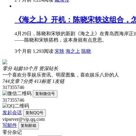
《海之上》开机：陈晓宋轶这组合，
4月29日，陈晓和宋轶的新剧《海之上》在青岛西海岸
——陈晓和宋轶搭档，这本身就有点意思。
3个月前
1,293阅读
宋轶
海之上
陈晓
零分
站龄10个月
资深站长
一个喜欢分享娱乐资讯、明星图集，喜欢娱乐八卦的人
744
文章
7
分类
413
标签
1
友链
317355746
复制微信号
317355746
发起会话
复制QQ号
vipsever@vip.qq.com
写邮件
复制邮箱
零分杂记