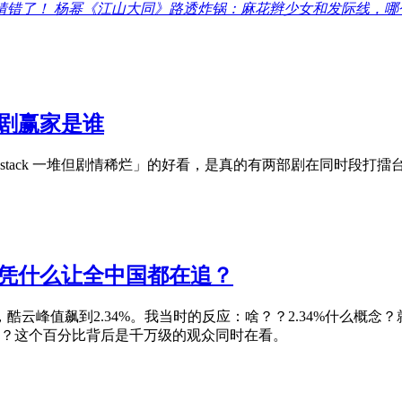
猜错了！
杨幂《江山大同》路透炸锅：麻花辫少女和发际线，哪
剧赢家是谁
stack 一堆但剧情稀烂」的好看，是真的有两部剧在同时段打
剧凭什么让全中国都在追？
云峰值飙到2.34%。我当时的反应：啥？？2.34%什么概念？
？这个百分比背后是千万级的观众同时在看。