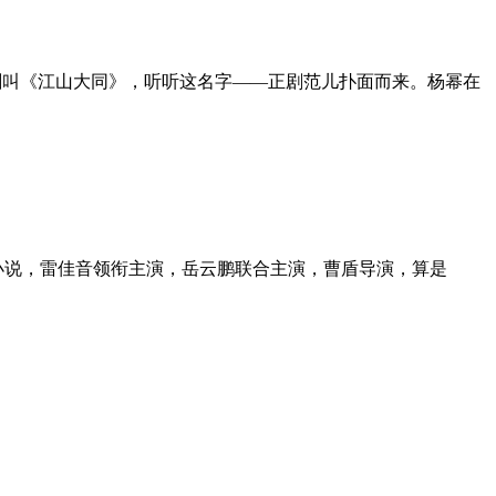
剧叫《江山大同》，听听这名字——正剧范儿扑面而来。杨幂在
小说，雷佳音领衔主演，岳云鹏联合主演，曹盾导演，算是