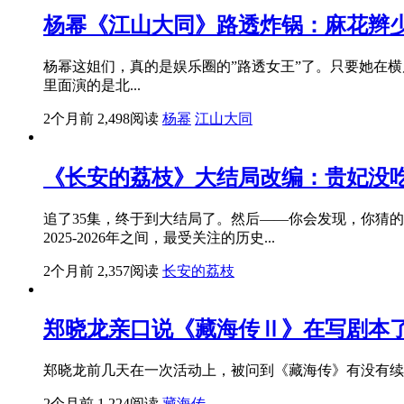
杨幂《江山大同》路透炸锅：麻花辫
杨幂这姐们，真的是娱乐圈的”路透女王”了。只要她在
里面演的是北...
2个月前
2,498阅读
杨幂
江山大同
《长安的荔枝》大结局改编：贵妃没
追了35集，终于到大结局了。然后——你会发现，你猜
2025-2026年之间，最受关注的历史...
2个月前
2,357阅读
长安的荔枝
郑晓龙亲口说《藏海传Ⅱ》在写剧本
郑晓龙前几天在一次活动上，被问到《藏海传》有没有续
2个月前
1,224阅读
藏海传