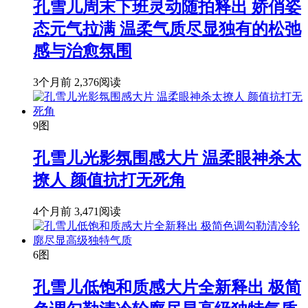
孔雪儿周末下班灵动随拍释出 娇俏姿
态元气拉满 温柔气质尽显独有的松弛
感与治愈氛围
3个月前
2,376阅读
9图
孔雪儿光影氛围感大片 温柔眼神杀太
撩人 颜值抗打无死角
4个月前
3,471阅读
6图
孔雪儿低饱和质感大片全新释出 极简