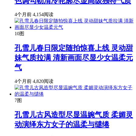
色调勾勒清冷轮廓尽显高级独特气质
4个月前
4,154阅读
10图
孔雪儿春日限定随拍惊喜上线 灵动甜
妹气质拉满 清新画面尽显少女温柔元
气
4个月前
4,820阅读
7图
孔雪儿古风造型尽显温婉气质 柔媚灵
动演绎东方女子的温柔与缱绻