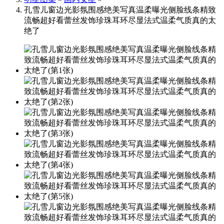
孔雪儿窗边光影氛围感绝美写真温柔曝光侧脸线条精致
流畅超好看蕾丝发饰珍珠耳环尽显法式温柔气质真的太
绝了