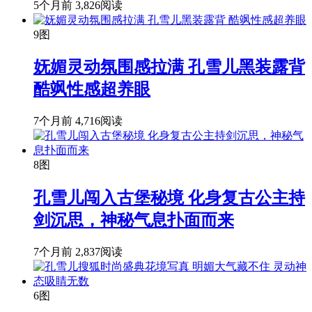
5个月前
3,826阅读
9图
妩媚灵动氛围感拉满 孔雪儿黑装露背
酷飒性感超养眼
7个月前
4,716阅读
8图
孔雪儿闯入古堡秘境 化身复古公主持
剑沉思，神秘气息扑面而来
7个月前
2,837阅读
6图