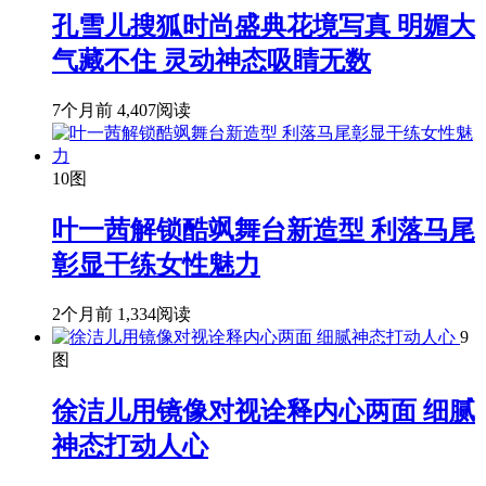
孔雪儿搜狐时尚盛典花境写真 明媚大
气藏不住 灵动神态吸睛无数
7个月前
4,407阅读
10图
叶一茜解锁酷飒舞台新造型 利落马尾
彰显干练女性魅力
2个月前
1,334阅读
9
图
徐洁儿用镜像对视诠释内心两面 细腻
神态打动人心