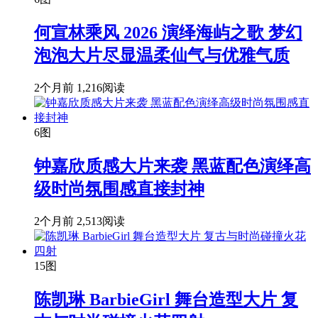
何宣林乘风 2026 演绎海屿之歌 梦幻
泡泡大片尽显温柔仙气与优雅气质
2个月前
1,216阅读
6图
钟嘉欣质感大片来袭 黑蓝配色演绎高
级时尚氛围感直接封神
2个月前
2,513阅读
15图
陈凯琳 BarbieGirl 舞台造型大片 复