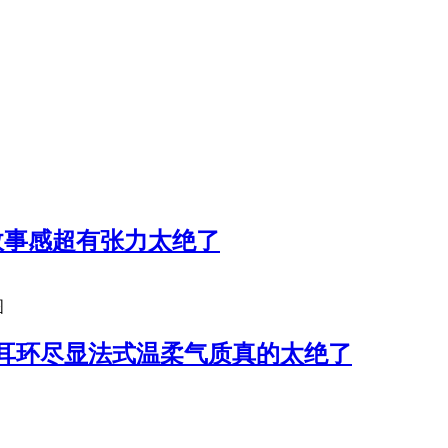
故事感超有张力太绝了
图
耳环尽显法式温柔气质真的太绝了