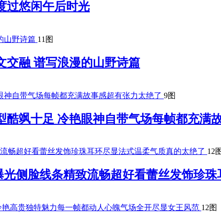
度过悠闲午后时光
11图
文交融 谱写浪漫的山野诗篇
9图
型酷飒十足 冷艳眼神自带气场每帧都充满
12
曝光侧脸线条精致流畅超好看蕾丝发饰珍珠
12图