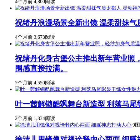
4个月前
4,800阅读
祝绪丹浪漫场景全新出镜 温柔甜妹气
4个月前
3,673阅读
祝绪丹化身古堡公主推出新年营业照
围感直接拉满。
7个月前
4,550阅读
叶一茜解锁酷飒舞台新造型 利落马尾
2个月前
1,334阅读
9图
徐洁儿用镜像对视诠释内心两面 细腻