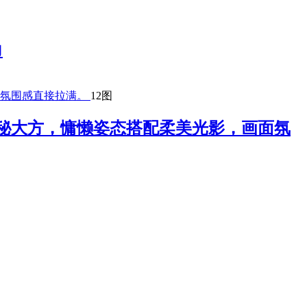
力
12图
秘大方，慵懒姿态搭配柔美光影，画面氛