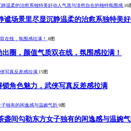
16
台静谧场景里尽显沉静温柔的治愈系独特美
8图
动出圈，颜值气质双在线，氛围感拉满！
15图
解锁角色魅力，武侠写真反差感拉满
9图
茶盏间勾勒东方女子独有的闲逸感与温婉气