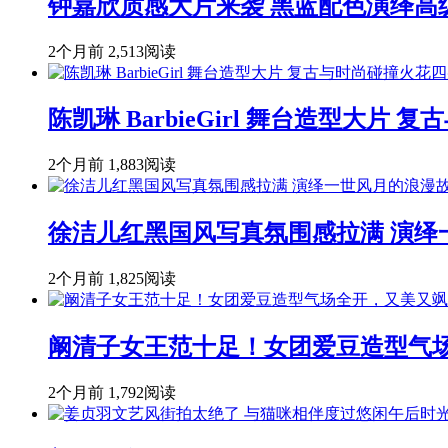
钟嘉欣质感大片来袭 黑蓝配色演绎高
2个月前
2,513阅读
陈凯琳 BarbieGirl 舞台造型大片
2个月前
1,883阅读
徐洁儿红黑国风写真氛围感拉满 演绎
2个月前
1,825阅读
阚清子女王范十足！女团爱豆造型气
2个月前
1,792阅读