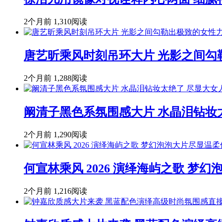
2个月前
1,310阅读
唐艺昕乘风时刻吊环大片 光影之间勾
2个月前
1,288阅读
阚清子黑色系氛围感大片 水晶泪钻妆
2个月前
1,290阅读
何宣林乘风 2026 演绎海屿之歌 
2个月前
1,216阅读