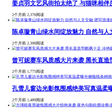
姜贞羽文艺风街拍太绝了 与猫咪相伴
2个月前
2,376阅读
陈卓璇青山绿水间绽放魅力 自然与人
2个月前
2,390阅读
曾可妮赛车风质感大片来袭 黑长直造
2个月前
1,775阅读
孔雪儿窗边光影氛围感绝美写真温柔
2个月前
1,489阅读