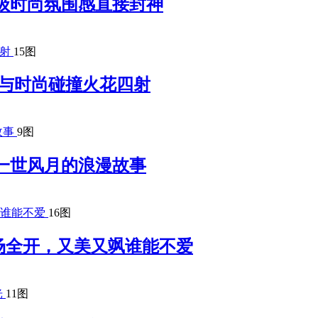
级时尚氛围感直接封神
15图
 复古与时尚碰撞火花四射
9图
一世风月的浪漫故事
16图
场全开，又美又飒谁能不爱
11图