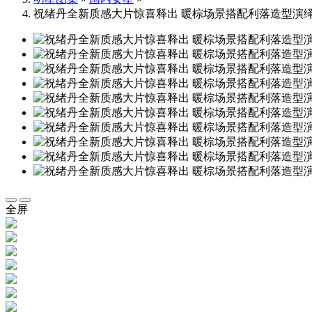
祝绪丹全新质感大片惊喜释出 暖棕场景搭配利落造型演
全屏