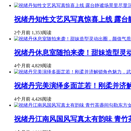
祝绪丹知性文艺风写真惊喜上线 露
2个月前
1,353阅读
祝绪丹休息室随拍来袭！甜妹造型灵
4个月前
4,829阅读
祝绪丹完美演绎多面芷若！刚柔并济
4个月前
4,426阅读
祝绪丹江南风国风写真太有韵味 青竹