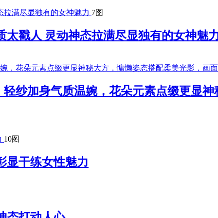
7图
质太戳人 灵动神态拉满尽显独有的女神魅
，轻纱加身气质温婉，花朵元素点缀更显神
10图
彰显干练女性魅力
神态打动人心