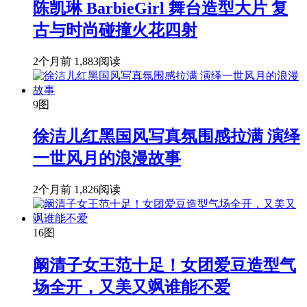
陈凯琳 BarbieGirl 舞台造型大片 复
古与时尚碰撞火花四射
2个月前
1,883阅读
9图
徐洁儿红黑国风写真氛围感拉满 演绎
一世风月的浪漫故事
2个月前
1,826阅读
16图
阚清子女王范十足！女团爱豆造型气
场全开，又美又飒谁能不爱