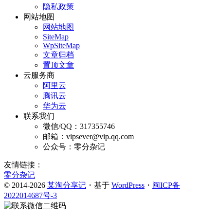
隐私政策
网站地图
网站地图
SiteMap
WpSiteMap
文章归档
置顶文章
云服务商
阿里云
腾讯云
华为云
联系我们
微信/QQ：317355746
邮箱：vipsever@vip.qq.com
公众号：零分杂记
友情链接：
零分杂记
© 2014-2026
某淘分享记
・基于
WordPress
・
闽ICP备
2022014687号-3