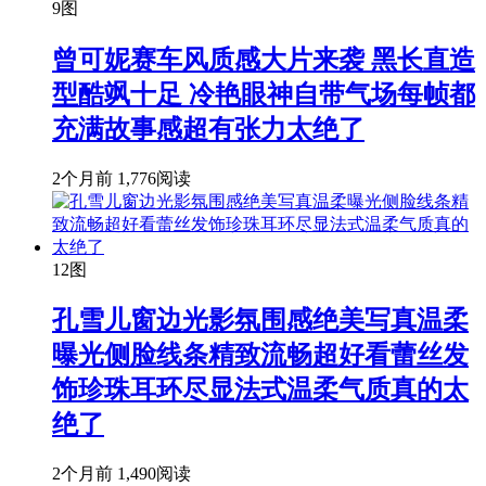
9图
曾可妮赛车风质感大片来袭 黑长直造
型酷飒十足 冷艳眼神自带气场每帧都
充满故事感超有张力太绝了
2个月前
1,776阅读
12图
孔雪儿窗边光影氛围感绝美写真温柔
曝光侧脸线条精致流畅超好看蕾丝发
饰珍珠耳环尽显法式温柔气质真的太
绝了
2个月前
1,490阅读