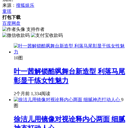
来源：
搜狐娱乐
童瑶
打包下载
百度网盘
支持作者
10图
叶一茜解锁酷飒舞台新造型 利落马尾
彰显干练女性魅力
2个月前
1,334阅读
9
图
徐洁儿用镜像对视诠释内心两面 细腻