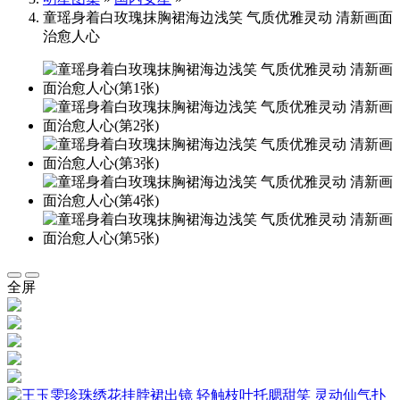
童瑶身着白玫瑰抹胸裙海边浅笑 气质优雅灵动 清新画面
治愈人心
全屏