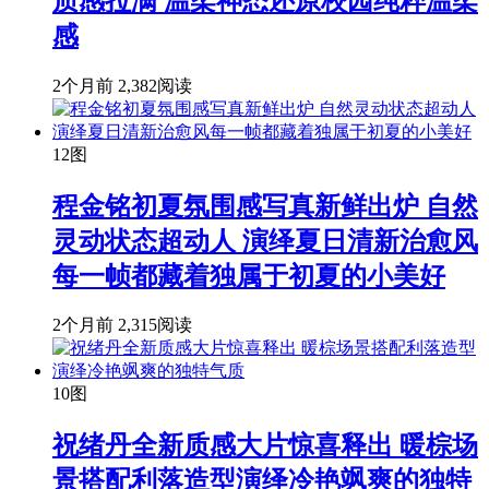
质感拉满 温柔神态还原校园纯粹温柔
感
2个月前
2,382阅读
12图
程金铭初夏氛围感写真新鲜出炉 自然
灵动状态超动人 演绎夏日清新治愈风
每一帧都藏着独属于初夏的小美好
2个月前
2,315阅读
10图
祝绪丹全新质感大片惊喜释出 暖棕场
景搭配利落造型演绎冷艳飒爽的独特