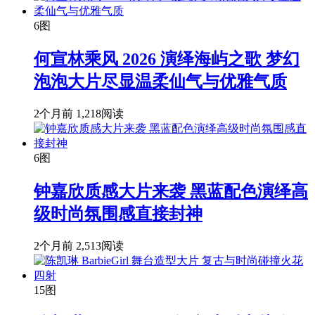
6图
何宣林乘风 2026 演绎海屿之歌 梦幻
泡泡大片尽显温柔仙气与优雅气质
2个月前
1,218阅读
6图
钟嘉欣质感大片来袭 黑蓝配色演绎高
级时尚氛围感直接封神
2个月前
2,513阅读
15图