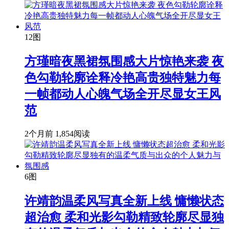
12图
方瑾暗夜黑裙氛围感大片惊艳来袭 夜
色勾勒轮廓诠释冷艳高贵独特魅力每
一帧都动人心魄气场全开尽显女王风
范
2个月前
1,854阅读
6图
许靖韵温柔风写真全新上线 慵懒状态
超治愈 柔和光影勾勒精致轮廓尽显独