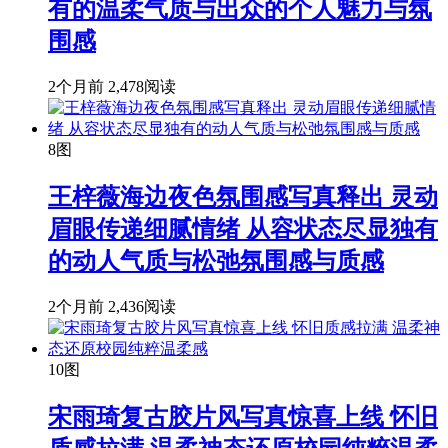
有的温柔气质与出众的个人魅力与氛
围感
2个月前
2,478阅读
8图
王梓薇海边夜色氛围感写真释出 灵动
眉眼传递细腻情绪 从容状态尽显独有
的动人气质与松弛氛围感与质感
2个月前
2,436阅读
10图
宋雨琦复古胶片风写真惊喜上线 怀旧