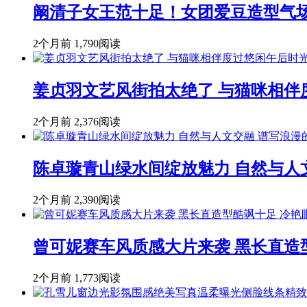
阚清子女王范十足！女团爱豆造型气
2个月前
1,790阅读
姜贞羽文艺风街拍太绝了 与猫咪相伴
2个月前
2,376阅读
陈卓璇青山绿水间绽放魅力 自然与人
2个月前
2,390阅读
曾可妮赛车风质感大片来袭 黑长直造
2个月前
1,773阅读