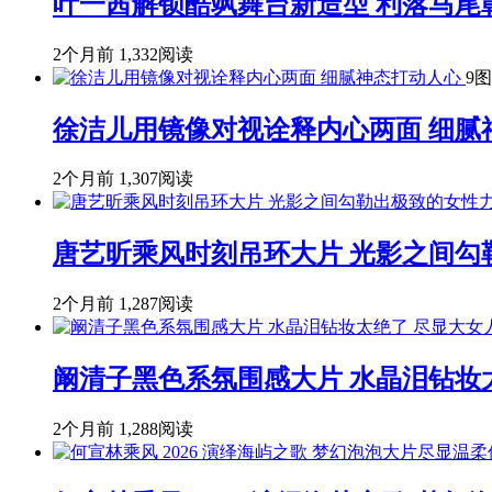
叶一茜解锁酷飒舞台新造型 利落马尾
2个月前
1,332阅读
9图
徐洁儿用镜像对视诠释内心两面 细腻
2个月前
1,307阅读
唐艺昕乘风时刻吊环大片 光影之间勾
2个月前
1,287阅读
阚清子黑色系氛围感大片 水晶泪钻妆
2个月前
1,288阅读