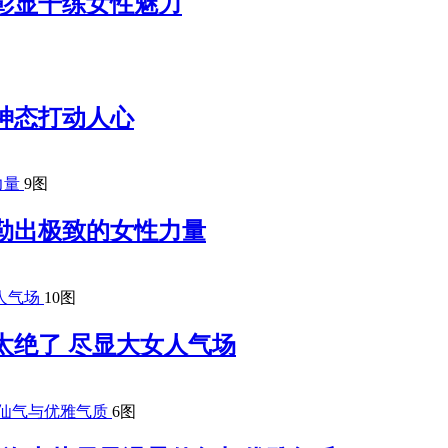
彰显干练女性魅力
神态打动人心
9图
勒出极致的女性力量
10图
太绝了 尽显大女人气场
6图