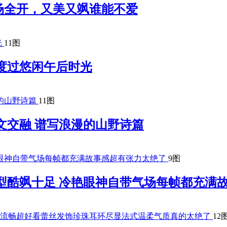
场全开，又美又飒谁能不爱
11图
度过悠闲午后时光
11图
文交融 谱写浪漫的山野诗篇
9图
型酷飒十足 冷艳眼神自带气场每帧都充满
12