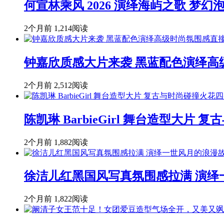
何宣林乘风 2026 演绎海屿之歌 
2个月前
1,214阅读
钟嘉欣质感大片来袭 黑蓝配色演绎高
2个月前
2,512阅读
陈凯琳 BarbieGirl 舞台造型大片
2个月前
1,882阅读
徐洁儿红黑国风写真氛围感拉满 演绎
2个月前
1,822阅读