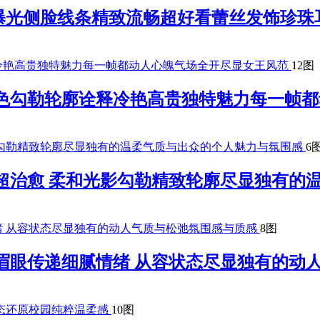
曝光侧脸线条精致流畅超好看蕾丝发饰珍珠
12图
夜色勾勒轮廓诠释冷艳高贵独特魅力每一帧
6
超治愈 柔和光影勾勒精致轮廓尽显独有的
8图
眉眼传递细腻情绪 从容状态尽显独有的动
10图