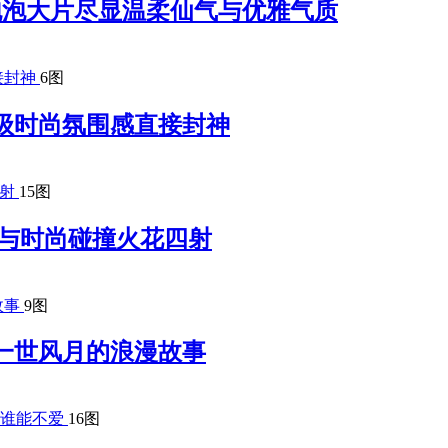
梦幻泡泡大片尽显温柔仙气与优雅气质
6图
级时尚氛围感直接封神
15图
 复古与时尚碰撞火花四射
9图
一世风月的浪漫故事
16图