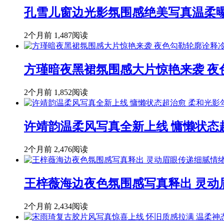
孔雪儿窗边光影氛围感绝美写真温柔
2个月前
1,487阅读
方瑾暗夜黑裙氛围感大片惊艳来袭 
2个月前
1,852阅读
许靖韵温柔风写真全新上线 慵懒状态
2个月前
2,476阅读
王梓薇海边夜色氛围感写真释出 灵动
2个月前
2,434阅读