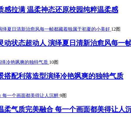
质感拉满 温柔神态还原校园纯粹温柔感
12图
灵动状态超动人 演绎夏日清新治愈风每一
10图
景搭配利落造型演绎冷艳飒爽的独特气质
9图
温柔气质完美融合 每一个画面都美得让人