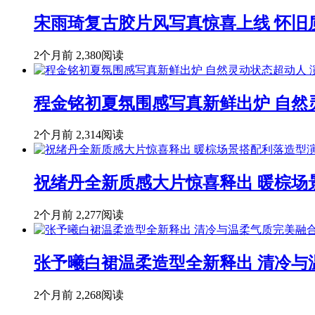
宋雨琦复古胶片风写真惊喜上线 怀旧
2个月前
2,380阅读
程金铭初夏氛围感写真新鲜出炉 自然
2个月前
2,314阅读
祝绪丹全新质感大片惊喜释出 暖棕场
2个月前
2,277阅读
张予曦白裙温柔造型全新释出 清冷与
2个月前
2,268阅读