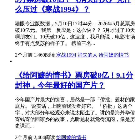
么压过《寒战1994》？
猫眼专业版数据，5月10日17时44分，2026年5月总票房
破10亿元。 我第一反应是：这么快？？ 5月才过了10天
啊朋友们。10天破10亿，这速度，我只能说，电影市场
终于有点复苏的样子了。 榜前三名...
2个月前
1,460阅读
寒战1994
消失的人
给阿嬷的情书
《给阿嬷的情书》票房破8亿！9.1分
封神，今年最好的国产片？
今年国产片最大的惊喜，居然是一部「侨批」题材的家
庭片。 说实话，上映前我没看好它。 「侨批」这两个
字，对大部分年轻观众来说太陌生了。讲的是海外华侨
寄钱寄信回家乡的故事，光听题材就觉得沉闷，像是历
史课而...
2个月前
2,404阅读
给阿嬷的情书