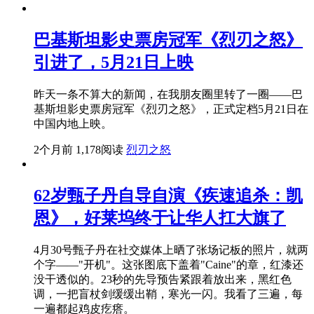
巴基斯坦影史票房冠军《烈刃之怒》
引进了，5月21日上映
昨天一条不算大的新闻，在我朋友圈里转了一圈——巴
基斯坦影史票房冠军《烈刃之怒》，正式定档5月21日在
中国内地上映。
2个月前
1,178阅读
烈刃之怒
62岁甄子丹自导自演《疾速追杀：凯
恩》，好莱坞终于让华人扛大旗了
4月30号甄子丹在社交媒体上晒了张场记板的照片，就两
个字——"开机"。这张图底下盖着"Caine"的章，红漆还
没干透似的。23秒的先导预告紧跟着放出来，黑红色
调，一把盲杖剑缓缓出鞘，寒光一闪。我看了三遍，每
一遍都起鸡皮疙瘩。