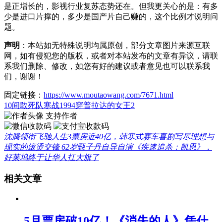
是正增长的，影视行业复苏态势还在。但我更关心的是：有多
少是进口片撑的，多少是国产片自己赚的，这个比例才说明问
题。
声明
：本站如无特殊说明均属原创，部分文章图片来源互联
网，如有侵犯您的版权，或者对本站发布的文章有异议，请联
系我们删除、修改，如您有好的建议或者意见也可以联系我
们，谢谢！
固定链接：
https://www.moutaowang.com/7671.html
10间敢死队
寒战1994
穿普拉达的女王2
支持作者
沈腾领衔飞驰人生3票房近40亿，韩寒式赛车喜剧写尽理想与
现实的滚烫交锋
62岁甄子丹自导自演《疾速追杀：凯恩》，
好莱坞终于让华人扛大旗了
相关文章
5月票房破10亿！《消失的人》凭什