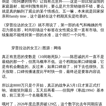
倒是《给阿嬷的情书》让我有点意外——这是一部比较温情的
家庭题材，能冲到预售前列，要么是片方营销做得不错，要么
就是真的触到了观众的某个情感点。五一嘛，本来就是回家探
亲和family time，这个题材在这个档期其实是吃香的。
《穿普拉达的女王2》就不用说了，第一部的名气和梅姨的号
召力摆在那，时尚职场这个标签在女性观众里一直有市场。但
续集能不能维持第一部的水准，这个得打一个问号。
穿普拉达的女王2 | 图源：网络
真正有意思的变数是《10间敢死队》——陈思诚的片一直不是
最稳的那一个，但黑马概率不低。这个档期如果口碑能爆，它
是有机会翻盘的。反过来，如果口碑崩了，掉下去也很快。五
天假期，口碑传播速度比平时快一倍，最终还是要靠内容说
话。
所以这8000万只是个开始，真正的战争从5月1日才算正式打
响。谁能笑到最后，五天后再看——但我押《寒战1994》基本
稳，前三里另一个名额看黑马。
哦对了，2026年度总票房破129亿，这个数字比去年同期应该