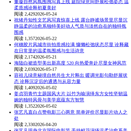
董璇自然风氛围感写真上线 庭院绿意间舒展松弛姿态 温
柔质感诠释初夏美好
阅读 2,429
2026-05-24
祝绪丹知性文艺风写真惊喜上线 露台静谧场景里尽显沉
静温柔的治愈系独特美好动人气质与淡然自在的独特氛
围感
阅读 1,357
2026-05-22
何穗胶片风城市街拍质感拉满 慵懒松弛状态尽显 诠释藏
在日常里的温柔氛围感与生活诗意
阅读 2,174
2026-05-21
海陆白裙造型美出新高度 520 向热爱奔赴尽显女神风范
阅读 2,039
2026-05-17
容祖儿绿意秘境自然共生大片释出 暖调光影勾勒舒展状
态 诠释沉淀后的通透与从容力量
阅读 1,409
2026-05-02
姜贞羽青竹主题国风大片 以竹为喻演绎东方女性坚韧温
婉的独特风骨与美学底蕴东方智慧
阅读 1,352
2026-05-02
张艺凡直白点赞电影三心两意 简单评价尽显影片动人之
处
阅读 2,330
2026-04-20
张艺凡现身北京国际电影节 手持鲜花演绎温柔治愈系美