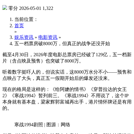
零分
2026-05-01
1,322
当前位置：
首页
»
娱乐资讯
»
电影资讯
»
五一档票房破8000万，但真正的战争还没开始
截至4月30日，2026年度电影总票房已经破了129亿，五一档新
片（含点映及预售）也突破了8000万。
听着数字挺吓人的，但说实话，这8000万水分不小——预售和
点映占了大头，真正五一假期开始后的爆发还没来。
现在的格局是这样的：《给阿嬷的情书》《穿普拉达的女王
2》《寒战1994》暂列前三。《寒战1994》不用说了，这个IP
本身就有基本盘，梁家辉郭富城再出手，港片情怀牌还是有用
的。
寒战1994剧照 | 图源：网络