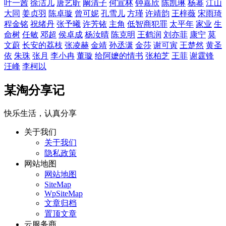
叶一茜
徐洁儿
唐艺昕
阚清子
何宣林
钟嘉欣
陈凯琳
杨幂
江山
大同
姜贞羽
陈卓璇
曾可妮
孔雪儿
方瑾
许靖韵
王梓薇
宋雨琦
程金铭
祝绪丹
张予曦
许芳铱
主角
低智商犯罪
太平年
家业
生
命树
任敏
邓超
侯卓成
杨汝晴
陈克明
王鹤润
刘亦菲
康宁
莫
文蔚
长安的荔枝
张凌赫
金靖
孙丞潇
金莎
谢可寅
王楚然
黄圣
依
朱珠
张月
李小冉
董璇
给阿嬷的情书
张柏芝
王菲
谢霆锋
汪峰
李柯以
某淘分享记
快乐生活，认真分享
关于我们
关于我们
隐私政策
网站地图
网站地图
SiteMap
WpSiteMap
文章归档
置顶文章
云服务商