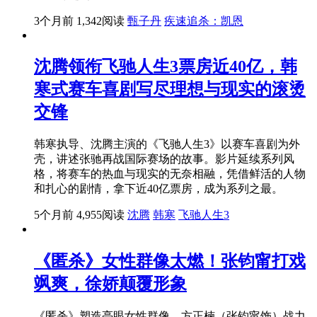
3个月前
1,342阅读
甄子丹
疾速追杀：凯恩
沈腾领衔飞驰人生3票房近40亿，韩
寒式赛车喜剧写尽理想与现实的滚烫
交锋
韩寒执导、沈腾主演的《飞驰人生3》以赛车喜剧为外
壳，讲述张驰再战国际赛场的故事。影片延续系列风
格，将赛车的热血与现实的无奈相融，凭借鲜活的人物
和扎心的剧情，拿下近40亿票房，成为系列之最。
5个月前
4,955阅读
沈腾
韩寒
飞驰人生3
《匿杀》女性群像太燃！张钧甯打戏
飒爽，徐娇颠覆形象
《匿杀》塑造亮眼女性群像，方正楠（张钧甯饰）战力