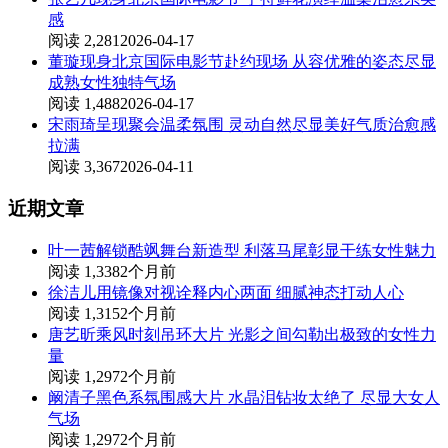
感
阅读 2,281
2026-04-17
董璇现身北京国际电影节赴约现场 从容优雅的姿态尽显
成熟女性独特气场
阅读 1,488
2026-04-17
宋雨琦呈现聚会温柔氛围 灵动自然尽显美好气质治愈感
拉满
阅读 3,367
2026-04-11
近期文章
叶一茜解锁酷飒舞台新造型 利落马尾彰显干练女性魅力
阅读 1,338
2个月前
徐洁儿用镜像对视诠释内心两面 细腻神态打动人心
阅读 1,315
2个月前
唐艺昕乘风时刻吊环大片 光影之间勾勒出极致的女性力
量
阅读 1,297
2个月前
阚清子黑色系氛围感大片 水晶泪钻妆太绝了 尽显大女人
气场
阅读 1,297
2个月前