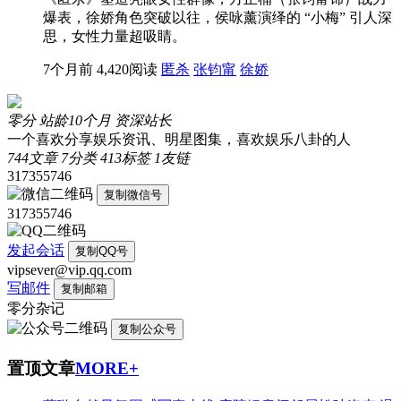
爆表，徐娇角色突破以往，侯咏薰演绎的 “小梅” 引人深
思，女性力量超吸睛。
7个月前
4,420阅读
匿杀
张钧甯
徐娇
零分
站龄10个月
资深站长
一个喜欢分享娱乐资讯、明星图集，喜欢娱乐八卦的人
744
文章
7
分类
413
标签
1
友链
317355746
复制微信号
317355746
发起会话
复制QQ号
vipsever@vip.qq.com
写邮件
复制邮箱
零分杂记
复制公众号
置顶文章
MORE+