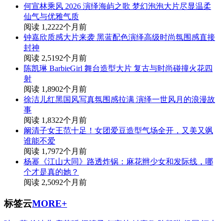
何宣林乘风 2026 演绎海屿之歌 梦幻泡泡大片尽显温柔
仙气与优雅气质
阅读 1,222
2个月前
钟嘉欣质感大片来袭 黑蓝配色演绎高级时尚氛围感直接
封神
阅读 2,519
2个月前
陈凯琳 BarbieGirl 舞台造型大片 复古与时尚碰撞火花四
射
阅读 1,890
2个月前
徐洁儿红黑国风写真氛围感拉满 演绎一世风月的浪漫故
事
阅读 1,832
2个月前
阚清子女王范十足！女团爱豆造型气场全开，又美又飒
谁能不爱
阅读 1,797
2个月前
杨幂《江山大同》路透炸锅：麻花辫少女和发际线，哪
个才是真的她？
阅读 2,509
2个月前
标签云
MORE+