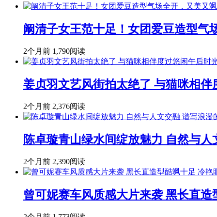
阚清子女王范十足！女团爱豆造型气
2个月前
1,790阅读
姜贞羽文艺风街拍太绝了 与猫咪相伴
2个月前
2,376阅读
陈卓璇青山绿水间绽放魅力 自然与人
2个月前
2,390阅读
曾可妮赛车风质感大片来袭 黑长直造
2个月前
1,773阅读