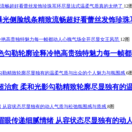
12
曝光侧脸线条精致流畅超好看蕾丝发饰珍珠
12图
夜色勾勒轮廓诠释冷艳高贵独特魅力每一帧
6
超治愈 柔和光影勾勒精致轮廓尽显独有的
8图
眉眼传递细腻情绪 从容状态尽显独有的动