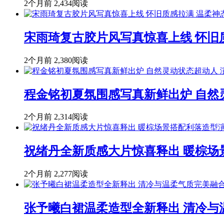
2个月前
2,434阅读
宋雨琦复古胶片风写真惊喜上线 怀旧
2个月前
2,380阅读
程金铭初夏氛围感写真新鲜出炉 自然
2个月前
2,314阅读
祝绪丹全新质感大片惊喜释出 暖棕场
2个月前
2,277阅读
张予曦白裙温柔造型全新释出 清冷与