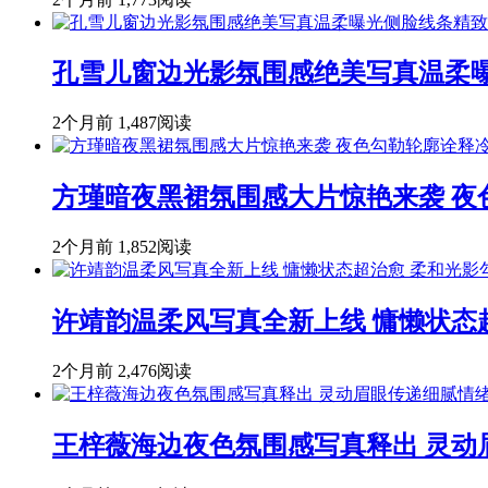
孔雪儿窗边光影氛围感绝美写真温柔
2个月前
1,487阅读
方瑾暗夜黑裙氛围感大片惊艳来袭 
2个月前
1,852阅读
许靖韵温柔风写真全新上线 慵懒状态
2个月前
2,476阅读
王梓薇海边夜色氛围感写真释出 灵动