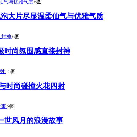
6图
梦幻泡泡大片尽显温柔仙气与优雅气质
6图
级时尚氛围感直接封神
15图
 复古与时尚碰撞火花四射
9图
一世风月的浪漫故事