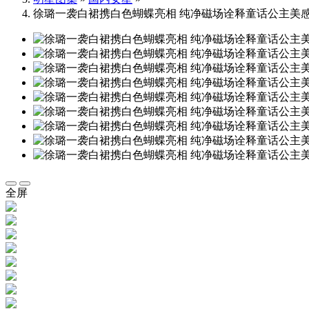
徐璐一袭白裙携白色蝴蝶亮相 纯净磁场诠释童话公主美感
全屏