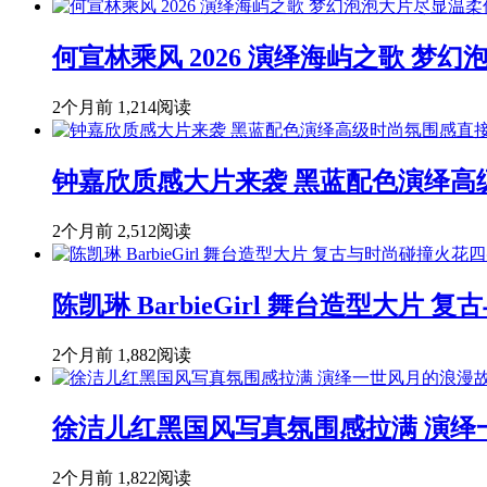
何宣林乘风 2026 演绎海屿之歌 
2个月前
1,214阅读
钟嘉欣质感大片来袭 黑蓝配色演绎高
2个月前
2,512阅读
陈凯琳 BarbieGirl 舞台造型大片
2个月前
1,882阅读
徐洁儿红黑国风写真氛围感拉满 演绎
2个月前
1,822阅读