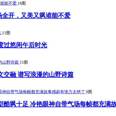
16图
场全开，又美又飒谁能不爱
11图
度过悠闲午后时光
11图
文交融 谱写浪漫的山野诗篇
9图
型酷飒十足 冷艳眼神自带气场每帧都充满