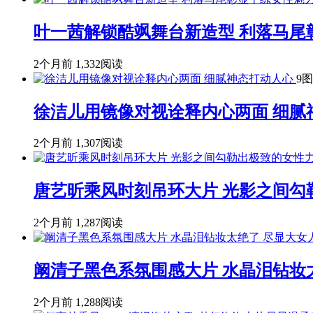
叶一茜解锁酷飒舞台新造型 利落马尾
2个月前
1,332阅读
9图
徐洁儿用镜像对视诠释内心两面 细腻
2个月前
1,307阅读
唐艺昕乘风时刻吊环大片 光影之间勾
2个月前
1,287阅读
阚清子黑色系氛围感大片 水晶泪钻妆
2个月前
1,288阅读