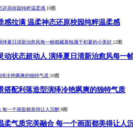
10图
质感拉满 温柔神态还原校园纯粹温柔感
12图
灵动状态超动人 演绎夏日清新治愈风每一
10图
景搭配利落造型演绎冷艳飒爽的独特气质
9图
温柔气质完美融合 每一个画面都美得让人