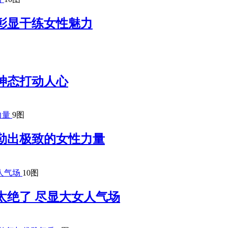
彰显干练女性魅力
神态打动人心
9图
勒出极致的女性力量
10图
太绝了 尽显大女人气场