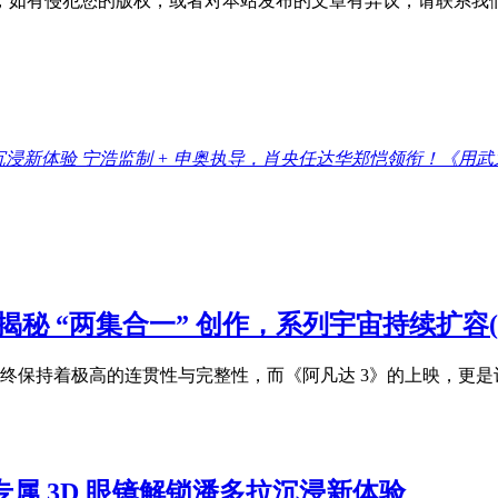
，如有侵犯您的版权，或者对本站发布的文章有异议，请联系我
拉沉浸新体验
宁浩监制 + 申奥执导，肖央任达华郑恺领衔！《用武
秘 “两集合一” 创作，系列宇宙持续扩容(
终保持着极高的连贯性与完整性，而《阿凡达 3》的上映，更
lD 专属 3D 眼镜解锁潘多拉沉浸新体验