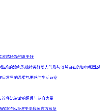
柔质感诠释初夏美好
静温柔的治愈系独特美好动人气质与淡然自在的独特氛围感
藏在日常里的温柔氛围感与生活诗意
态 诠释沉淀后的通透与从容力量
婉的独特风骨与美学底蕴东方智慧