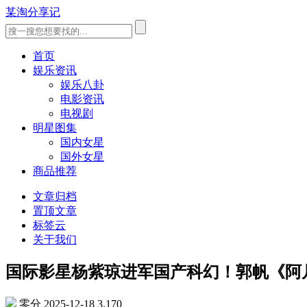
某淘分享记
首页
娱乐资讯
娱乐八卦
电影资讯
电视剧
明星图集
国内女星
国外女星
商品推荐
文章归档
置顶文章
标签云
关于我们
国际影星杨紫琼进军国产科幻！郭帆《阿凡
零分
2025-12-18
3,170