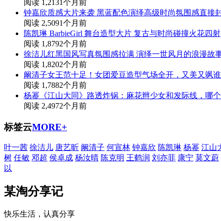
阅读 1,213
1个月前
钟嘉欣质感大片来袭 黑蓝配色演绎高级时尚氛围感直接
阅读 2,509
1个月前
陈凯琳 BarbieGirl 舞台造型大片 复古与时尚碰撞火花四射
阅读 1,879
2个月前
徐洁儿红黑国风写真氛围感拉满 演绎一世风月的浪漫故
阅读 1,820
2个月前
阚清子女王范十足！女团爱豆造型气场全开，又美又飒谁
阅读 1,788
2个月前
杨幂《江山大同》路透炸锅：麻花辫少女和发际线，哪个
阅读 2,497
2个月前
标签云
MORE+
叶一茜
徐洁儿
唐艺昕
阚清子
何宣林
钟嘉欣
陈凯琳
杨幂
江山
树
任敏
邓超
侯卓成
杨汝晴
陈克明
王鹤润
刘亦菲
康宁
莫文蔚
以
某淘分享记
快乐生活，认真分享