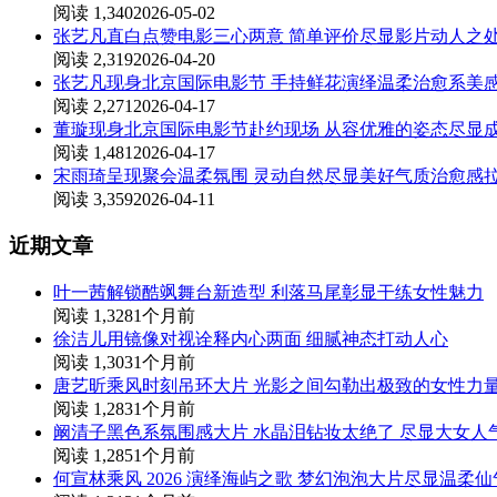
阅读 1,340
2026-05-02
张艺凡直白点赞电影三心两意 简单评价尽显影片动人之
阅读 2,319
2026-04-20
张艺凡现身北京国际电影节 手持鲜花演绎温柔治愈系美
阅读 2,271
2026-04-17
董璇现身北京国际电影节赴约现场 从容优雅的姿态尽显
阅读 1,481
2026-04-17
宋雨琦呈现聚会温柔氛围 灵动自然尽显美好气质治愈感
阅读 3,359
2026-04-11
近期文章
叶一茜解锁酷飒舞台新造型 利落马尾彰显干练女性魅力
阅读 1,328
1个月前
徐洁儿用镜像对视诠释内心两面 细腻神态打动人心
阅读 1,303
1个月前
唐艺昕乘风时刻吊环大片 光影之间勾勒出极致的女性力
阅读 1,283
1个月前
阚清子黑色系氛围感大片 水晶泪钻妆太绝了 尽显大女人
阅读 1,285
1个月前
何宣林乘风 2026 演绎海屿之歌 梦幻泡泡大片尽显温柔