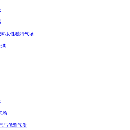
处
感
成熟女性独特气场
拉满
量
气场
仙气与优雅气质