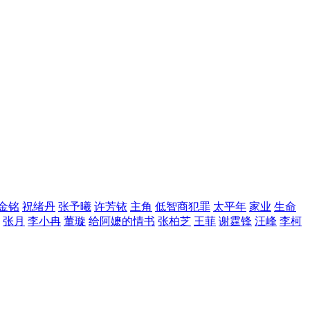
金铭
祝绪丹
张予曦
许芳铱
主角
低智商犯罪
太平年
家业
生命
张月
李小冉
董璇
给阿嬷的情书
张柏芝
王菲
谢霆锋
汪峰
李柯