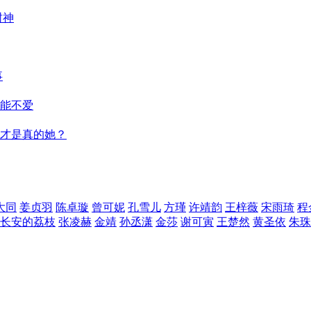
封神
事
能不爱
才是真的她？
大同
姜贞羽
陈卓璇
曾可妮
孔雪儿
方瑾
许靖韵
王梓薇
宋雨琦
程
长安的荔枝
张凌赫
金靖
孙丞潇
金莎
谢可寅
王楚然
黄圣依
朱珠