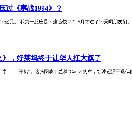
压过《寒战1994》？
票房破10亿元。 我第一反应是：这么快？？ 5月才过了10天啊朋
恩》，好莱坞终于让华人扛大旗了
字——"开机"。这张图底下盖着"Caine"的章，红漆还没干