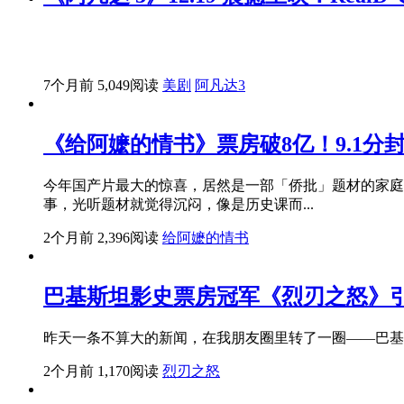
7个月前
5,049阅读
美剧
阿凡达3
《给阿嬷的情书》票房破8亿！9.1分
今年国产片最大的惊喜，居然是一部「侨批」题材的家庭
事，光听题材就觉得沉闷，像是历史课而...
2个月前
2,396阅读
给阿嬷的情书
巴基斯坦影史票房冠军《烈刃之怒》引
昨天一条不算大的新闻，在我朋友圈里转了一圈——巴基
2个月前
1,170阅读
烈刃之怒