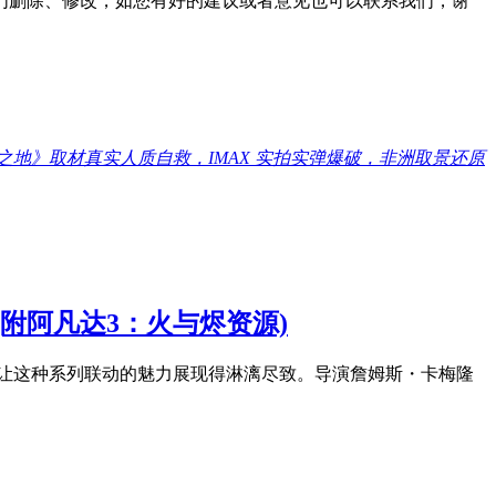
们删除、修改，如您有好的建议或者意见也可以联系我们，谢
之地》取材真实人质自救，IMAX 实拍实弹爆破，非洲取景还原
附阿凡达3：火与烬资源)
是让这种系列联动的魅力展现得淋漓尽致。导演詹姆斯・卡梅隆