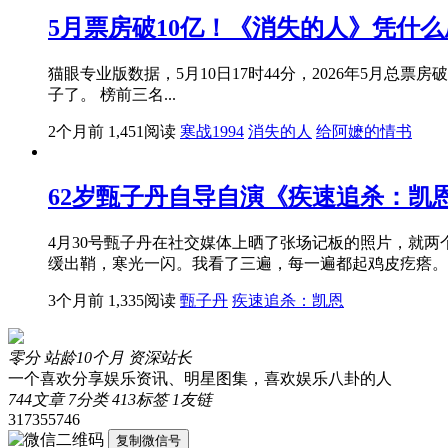
5月票房破10亿！《消失的人》凭什么
猫眼专业版数据，5月10日17时44分，2026年5月总
子了。 榜前三名...
2个月前
1,451阅读
寒战1994
消失的人
给阿嬷的情书
62岁甄子丹自导自演《疾速追杀：凯
4月30号甄子丹在社交媒体上晒了张场记板的照片，就两个
缓出鞘，寒光一闪。我看了三遍，每一遍都起鸡皮疙瘩。
3个月前
1,335阅读
甄子丹
疾速追杀：凯恩
零分
站龄10个月
资深站长
一个喜欢分享娱乐资讯、明星图集，喜欢娱乐八卦的人
744
文章
7
分类
413
标签
1
友链
317355746
复制微信号