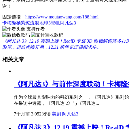
声明
：本站如无特殊说明均属原创，部分文章图片来源互联网
谢！
固定链接：
https://www.moutaowang.com/188.html
卡梅隆
杨紫琼
流浪地球3
郭帆
阿凡达3
支持作者
《阿凡达 3》12.19 震撼上映！RealD 专属 3D 眼镜解锁潘多
险境，超前点映开启，12.31 跨年见证极限求生。
相关文章
《阿凡达3》与前作深度联动！卡梅隆揭
作为全球最具影响力的科幻系列之一，《阿凡达》系列始
在采访中透露，《阿凡达 2》与《阿凡达...
7个月前
3,052阅读
美剧
阿凡达3
《阿凡达 3》12.19 震撼上映！Rea