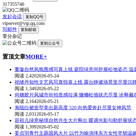
317355746
发起会话
复制QQ号
vipsever@vip.qq.com
写邮件
复制邮箱
零分杂记
复制公众号
置顶文章
MORE+
董璇自然风氛围感写真上线 庭院绿意间舒展松弛姿态 温
阅读 2,420
2026-05-24
祝绪丹知性文艺风写真惊喜上线 露台静谧场景里尽显沉
阅读 1,349
2026-05-22
何穗胶片风城市街拍质感拉满 慵懒松弛状态尽显 诠释
阅读 2,164
2026-05-21
海陆白裙造型美出新高度 520 向热爱奔赴尽显女神风范
阅读 2,031
2026-05-17
容祖儿绿意秘境自然共生大片释出 暖调光影勾勒舒展状
阅读 1,399
2026-05-02
姜贞羽青竹主题国风大片 以竹为喻演绎东方女性坚韧温