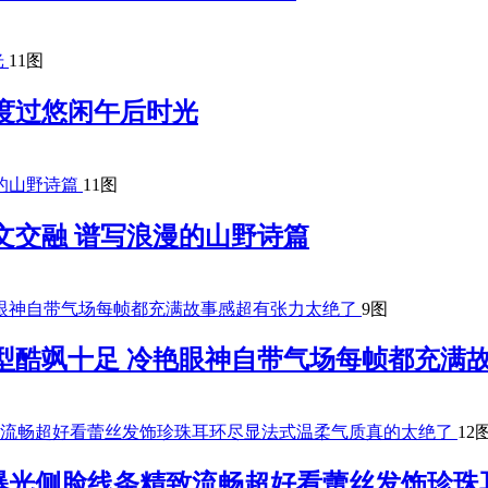
11图
度过悠闲午后时光
11图
文交融 谱写浪漫的山野诗篇
9图
型酷飒十足 冷艳眼神自带气场每帧都充满
12
曝光侧脸线条精致流畅超好看蕾丝发饰珍珠