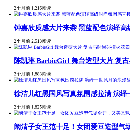
2个月前
1,216阅读
钟嘉欣质感大片来袭 黑蓝配色演绎高
2个月前
2,513阅读
陈凯琳 BarbieGirl 舞台造型大片
2个月前
1,883阅读
徐洁儿红黑国风写真氛围感拉满 演绎
2个月前
1,825阅读
阚清子女王范十足！女团爱豆造型气