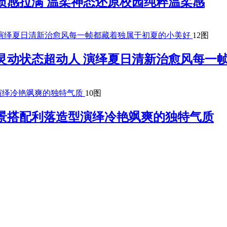
质感拉满 温柔神态还原校园纯粹温柔感
12图
灵动状态超动人 演绎夏日清新治愈风每一
10图
景搭配利落造型演绎冷艳飒爽的独特气质