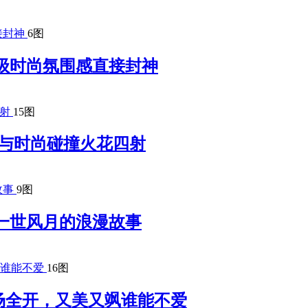
6图
级时尚氛围感直接封神
15图
 复古与时尚碰撞火花四射
9图
一世风月的浪漫故事
16图
场全开，又美又飒谁能不爱