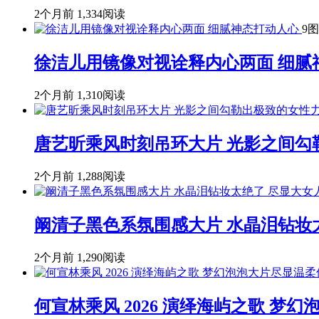
2个月前
1,334阅读
9图
徐洁儿用镜像对视诠释内心两面 细腻
2个月前
1,310阅读
唐艺昕乘风时刻吊环大片 光影之间勾
2个月前
1,288阅读
阚清子黑色系氛围感大片 水晶泪钻妆
2个月前
1,290阅读
何宣林乘风 2026 演绎海屿之歌 