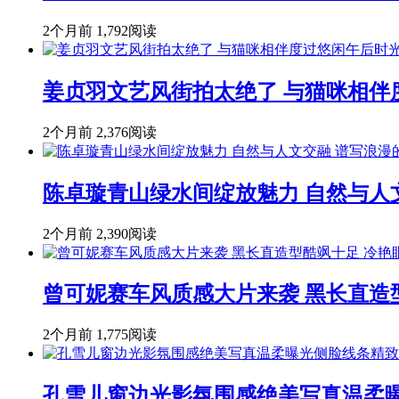
2个月前
1,792阅读
姜贞羽文艺风街拍太绝了 与猫咪相伴
2个月前
2,376阅读
陈卓璇青山绿水间绽放魅力 自然与人
2个月前
2,390阅读
曾可妮赛车风质感大片来袭 黑长直造
2个月前
1,775阅读
孔雪儿窗边光影氛围感绝美写真温柔