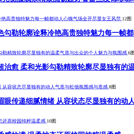
12图
夜色勾勒轮廓诠释冷艳高贵独特魅力每一帧
6
超治愈 柔和光影勾勒精致轮廓尽显独有的
8图
眉眼传递细腻情绪 从容状态尽显独有的动
10图