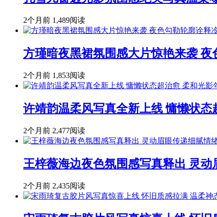
2个月前
1,489阅读
方瑾暗夜黑裙氛围感大片惊艳来袭 
2个月前
1,853阅读
许靖韵温柔风写真全新上线 慵懒状态
2个月前
2,477阅读
王梓薇海边夜色氛围感写真释出 灵动
2个月前
2,435阅读