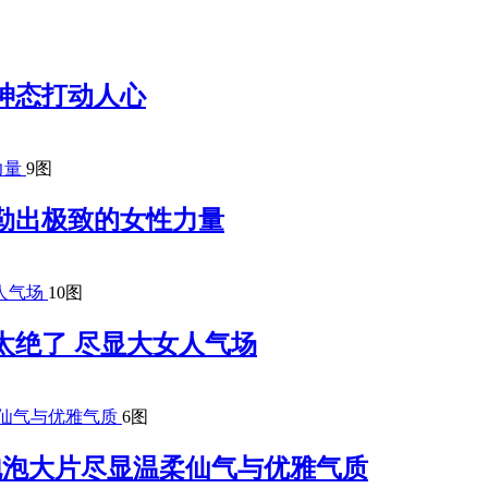
神态打动人心
9图
勒出极致的女性力量
10图
太绝了 尽显大女人气场
6图
梦幻泡泡大片尽显温柔仙气与优雅气质