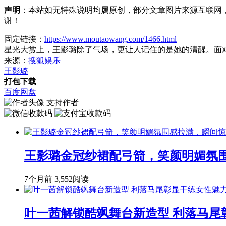
声明
：本站如无特殊说明均属原创，部分文章图片来源互联网
谢！
固定链接：
https://www.moutaowang.com/1466.html
星光大赏上，王影璐除了气场，更让人记住的是她的清醒。面对 “
来源：
搜狐娱乐
王影璐
打包下载
百度网盘
支持作者
王影璐金冠纱裙配弓箭，笑颜明媚氛
7个月前
3,552阅读
叶一茜解锁酷飒舞台新造型 利落马尾