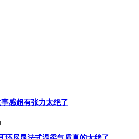
故事感超有张力太绝了
图
耳环尽显法式温柔气质真的太绝了