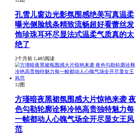
孔雪儿窗边光影氛围感绝美写真温柔
曝光侧脸线条精致流畅超好看蕾丝发
饰珍珠耳环尽显法式温柔气质真的太
绝了
2个月前
1,485阅读
12图
方瑾暗夜黑裙氛围感大片惊艳来袭 夜
色勾勒轮廓诠释冷艳高贵独特魅力每
一帧都动人心魄气场全开尽显女王风
范