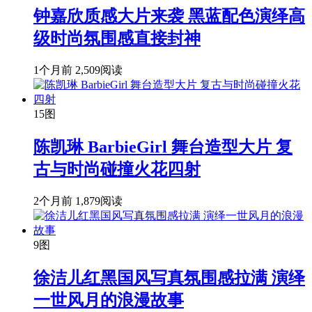
钟嘉欣质感大片来袭 黑蓝配色演绎高
级时尚氛围感直接封神
1个月前
2,509阅读
15图
陈凯琳 BarbieGirl 舞台造型大片 复
古与时尚碰撞火花四射
2个月前
1,879阅读
9图
徐洁儿红黑国风写真氛围感拉满 演绎
一世风月的浪漫故事