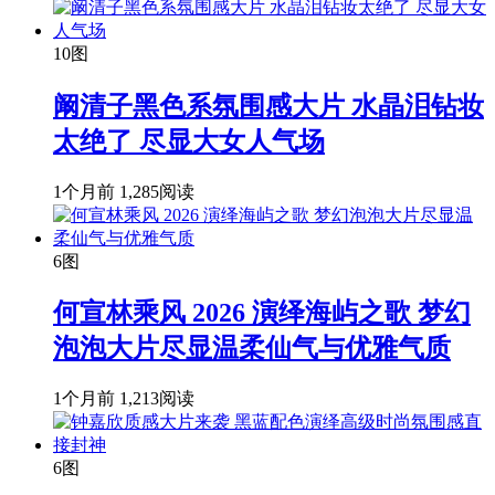
10图
阚清子黑色系氛围感大片 水晶泪钻妆
太绝了 尽显大女人气场
1个月前
1,285阅读
6图
何宣林乘风 2026 演绎海屿之歌 梦幻
泡泡大片尽显温柔仙气与优雅气质
1个月前
1,213阅读
6图