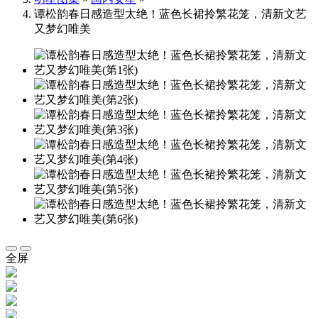
谭松韵春日感造型太绝！蓝色长裙拎繁花笼，清新文艺
又梦幻唯美
全屏