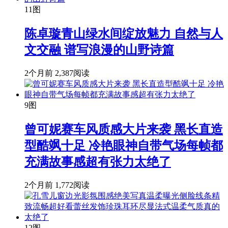
11图
陈卓璇青山绿水间绽放魅力 自然与人
文交融 谱写浪漫的山野诗篇
2个月前
2,387阅读
9图
曾可妮赛车风质感大片来袭 黑长直造
型酷飒十足 冷艳眼神自带气场每帧都
充满故事感超有张力太绝了
2个月前
1,772阅读
12图