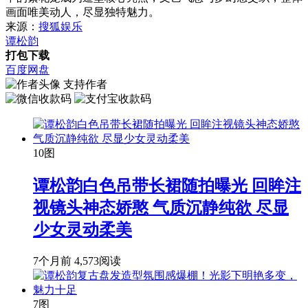
画面唯美动人，尽显独特魅力。
来源：
搜狐娱乐
谭松韵
打包下载
百度网盘
支持作者
10图
谭松韵白色吊带长裙随拍曝光 回眸注
视镜头神态娇憨 气质沉静纯欲 尽显
少女灵动柔美
7个月前
4,573阅读
7图