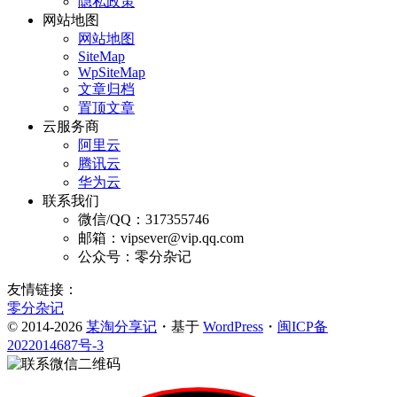
隐私政策
网站地图
网站地图
SiteMap
WpSiteMap
文章归档
置顶文章
云服务商
阿里云
腾讯云
华为云
联系我们
微信/QQ：317355746
邮箱：vipsever@vip.qq.com
公众号：零分杂记
友情链接：
零分杂记
© 2014-2026
某淘分享记
・基于
WordPress
・
闽ICP备
2022014687号-3