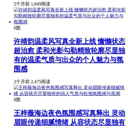
2个月前
1,849阅读
6图
许靖韵温柔风写真全新上线 慵懒状态
超治愈 柔和光影勾勒精致轮廓尽显独
有的温柔气质与出众的个人魅力与氛
围感
2个月前
2,475阅读
8图
王梓薇海边夜色氛围感写真释出 灵动
眉眼传递细腻情绪 从容状态尽显独有