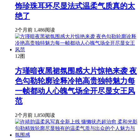
饰珍珠耳环尽显法式温柔气质真的太
绝了
2个月前
1,486阅读
12图
方瑾暗夜黑裙氛围感大片惊艳来袭 夜
色勾勒轮廓诠释冷艳高贵独特魅力每
一帧都动人心魄气场全开尽显女王风
范
2个月前
1,850阅读