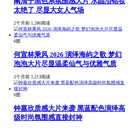
阚清子黑色系氛围感大片 水晶泪钻妆
太绝了 尽显大女人气场
2个月前
1,286阅读
6图
何宣林乘风 2026 演绎海屿之歌 梦幻
泡泡大片尽显温柔仙气与优雅气质
2个月前
1,213阅读
6图
钟嘉欣质感大片来袭 黑蓝配色演绎高
级时尚氛围感直接封神