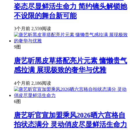
姿态尽显鲜活生命力 简约镜头解锁她
不设限的舞台新可能
3个月前
2,559阅读
9图
唐艺昕黑皮草搭配亮片元素 慵懒贵气
感拉满 展现极致的奢华与优雅
4个月前
2,186阅读
6图
唐艺昕官宣加盟乘风2026晒六宫格自
拍状态满分 灵动俏皮尽显鲜活生命力