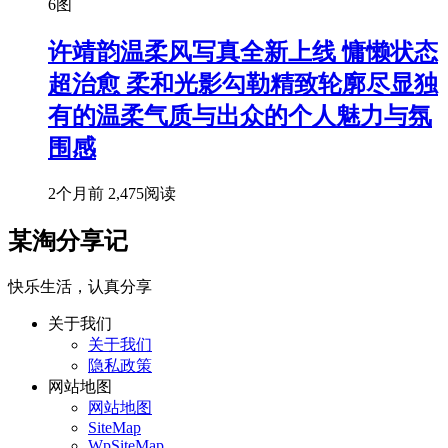
6图
许靖韵温柔风写真全新上线 慵懒状态
超治愈 柔和光影勾勒精致轮廓尽显独
有的温柔气质与出众的个人魅力与氛
围感
2个月前
2,475阅读
某淘分享记
快乐生活，认真分享
关于我们
关于我们
隐私政策
网站地图
网站地图
SiteMap
WpSiteMap