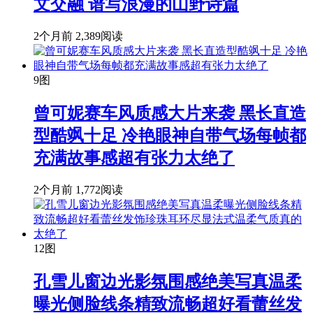
文交融 谱写浪漫的山野诗篇
2个月前
2,389阅读
9图
曾可妮赛车风质感大片来袭 黑长直造
型酷飒十足 冷艳眼神自带气场每帧都
充满故事感超有张力太绝了
2个月前
1,772阅读
12图
孔雪儿窗边光影氛围感绝美写真温柔
曝光侧脸线条精致流畅超好看蕾丝发