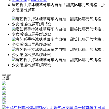
唐艺昕手持冰糖草莓车内自拍！甜笑比耶元气满格，少
女感溢出屏幕
全屏