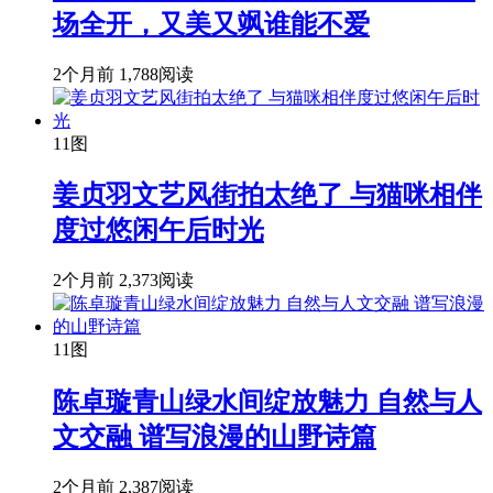
场全开，又美又飒谁能不爱
2个月前
1,788阅读
11图
姜贞羽文艺风街拍太绝了 与猫咪相伴
度过悠闲午后时光
2个月前
2,373阅读
11图
陈卓璇青山绿水间绽放魅力 自然与人
文交融 谱写浪漫的山野诗篇
2个月前
2,387阅读