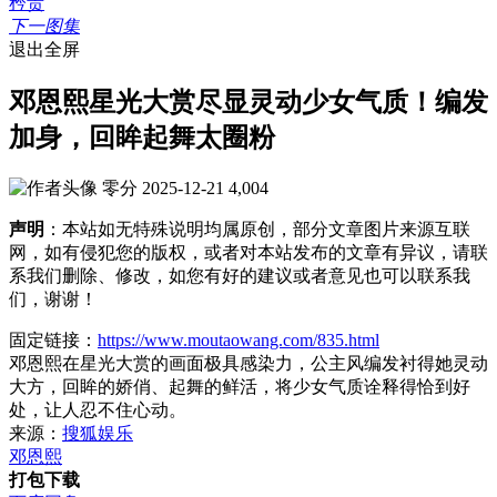
下一图集
退出全屏
邓恩熙星光大赏尽显灵动少女气质！编发
加身，回眸起舞太圈粉
零分
2025-12-21
4,004
声明
：本站如无特殊说明均属原创，部分文章图片来源互联
网，如有侵犯您的版权，或者对本站发布的文章有异议，请联
系我们删除、修改，如您有好的建议或者意见也可以联系我
们，谢谢！
固定链接：
https://www.moutaowang.com/835.html
邓恩熙在星光大赏的画面极具感染力，公主风编发衬得她灵动
大方，回眸的娇俏、起舞的鲜活，将少女气质诠释得恰到好
处，让人忍不住心动。
来源：
搜狐娱乐
邓恩熙
打包下载