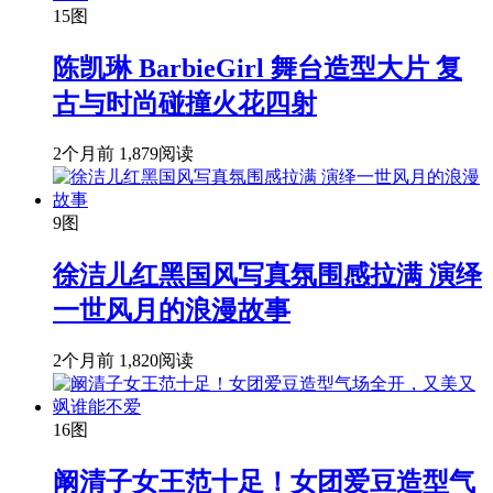
15图
陈凯琳 BarbieGirl 舞台造型大片 复
古与时尚碰撞火花四射
2个月前
1,879阅读
9图
徐洁儿红黑国风写真氛围感拉满 演绎
一世风月的浪漫故事
2个月前
1,820阅读
16图
阚清子女王范十足！女团爱豆造型气