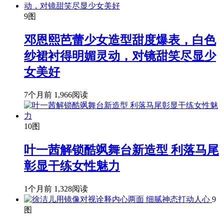
9图
邓恩熙芭蕾少女造型甜度爆表，白色
纱裙衬得明媚灵动，对镜甜笑尽显少
女美好
7个月前
1,966阅读
10图
叶一茜解锁酷飒舞台新造型 利落马尾
彰显干练女性魅力
1个月前
1,328阅读
9
图