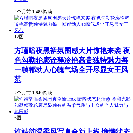
2个月前
1,485阅读
12图
方瑾暗夜黑裙氛围感大片惊艳来袭 夜
色勾勒轮廓诠释冷艳高贵独特魅力每
一帧都动人心魄气场全开尽显女王风
范
2个月前
1,849阅读
6图
许靖韵温柔风写真全新上线 慵懒状态