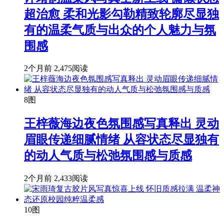
超治愈 柔和光影勾勒精致轮廓尽显独
有的温柔气质与出众的个人魅力与氛
围感
2个月前
2,475阅读
8图
王梓薇海边夜色氛围感写真释出 灵动
眉眼传递细腻情绪 从容状态尽显独有
的动人气质与松弛氛围感与质感
2个月前
2,433阅读
10图