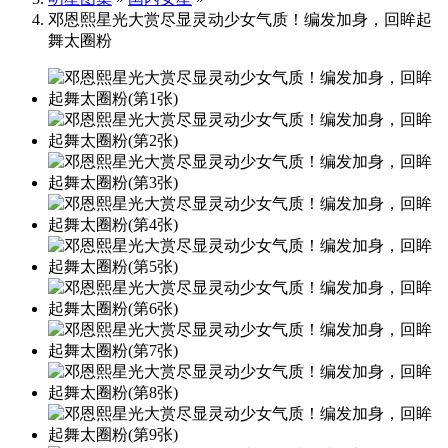
邓恩熙星光大赏尽显灵动少女气质！编发加身，回眸起
舞太圈粉