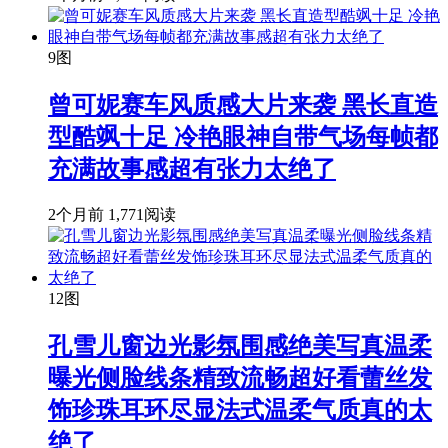
9图
曾可妮赛车风质感大片来袭 黑长直造
型酷飒十足 冷艳眼神自带气场每帧都
充满故事感超有张力太绝了
2个月前
1,771阅读
12图
孔雪儿窗边光影氛围感绝美写真温柔
曝光侧脸线条精致流畅超好看蕾丝发
饰珍珠耳环尽显法式温柔气质真的太
绝了