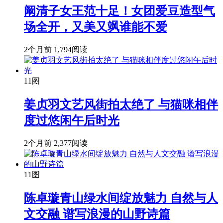
阚清子女王范十足！女团爱豆造型气
场全开，又美又飒谁能不爱
2个月前
1,794阅读
11图
姜贞羽文艺风街拍太绝了 与猫咪相伴
度过悠闲午后时光
2个月前
2,377阅读
11图
陈卓璇青山绿水间绽放魅力 自然与人
文交融 谱写浪漫的山野诗篇