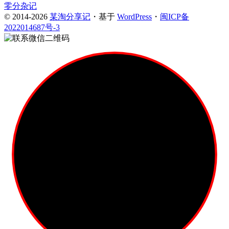
零分杂记
© 2014-2026
某淘分享记
・基于
WordPress
・
闽ICP备
2022014687号-3