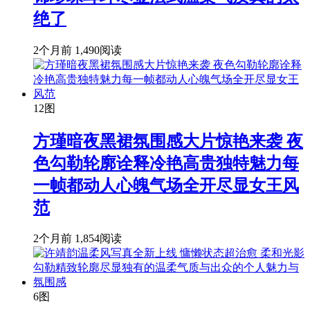
绝了
2个月前
1,490阅读
12图
方瑾暗夜黑裙氛围感大片惊艳来袭 夜
色勾勒轮廓诠释冷艳高贵独特魅力每
一帧都动人心魄气场全开尽显女王风
范
2个月前
1,854阅读
6图