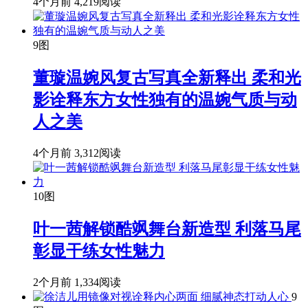
4个月前
4,219阅读
9图
董璇温婉风复古写真全新释出 柔和光
影诠释东方女性独有的温婉气质与动
人之美
4个月前
3,312阅读
10图
叶一茜解锁酷飒舞台新造型 利落马尾
彰显干练女性魅力
2个月前
1,334阅读
9