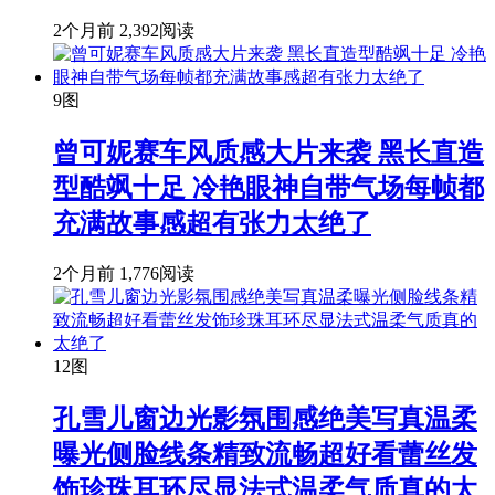
2个月前
2,392阅读
9图
曾可妮赛车风质感大片来袭 黑长直造
型酷飒十足 冷艳眼神自带气场每帧都
充满故事感超有张力太绝了
2个月前
1,776阅读
12图
孔雪儿窗边光影氛围感绝美写真温柔
曝光侧脸线条精致流畅超好看蕾丝发
饰珍珠耳环尽显法式温柔气质真的太