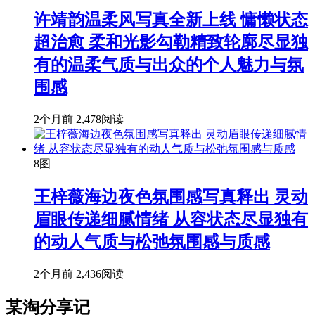
许靖韵温柔风写真全新上线 慵懒状态
超治愈 柔和光影勾勒精致轮廓尽显独
有的温柔气质与出众的个人魅力与氛
围感
2个月前
2,478阅读
8图
王梓薇海边夜色氛围感写真释出 灵动
眉眼传递细腻情绪 从容状态尽显独有
的动人气质与松弛氛围感与质感
2个月前
2,436阅读
某淘分享记