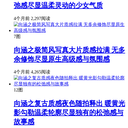
弛感尽显温柔灵动的少女气质
4个月前
2,297阅读
7图
向涵之极简风写真大片质感拉满 无多
余修饰尽显原生高级感与氛围感
4个月前
4,265阅读
12图
向涵之复古质感夜色随拍释出 暖黄光
影勾勒温柔轮廓尽显独有的松弛感与
故事感