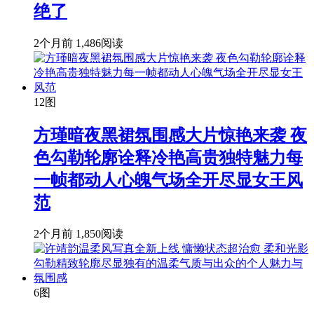
绝了
2个月前
1,486阅读
12图
方瑾暗夜黑裙氛围感大片惊艳来袭 夜
色勾勒轮廓诠释冷艳高贵独特魅力每
一帧都动人心魄气场全开尽显女王风
范
2个月前
1,850阅读
6图