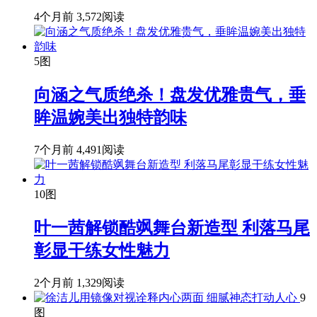
4个月前
3,572阅读
5图
向涵之气质绝杀！盘发优雅贵气，垂
眸温婉美出独特韵味
7个月前
4,491阅读
10图
叶一茜解锁酷飒舞台新造型 利落马尾
彰显干练女性魅力
2个月前
1,329阅读
9
图