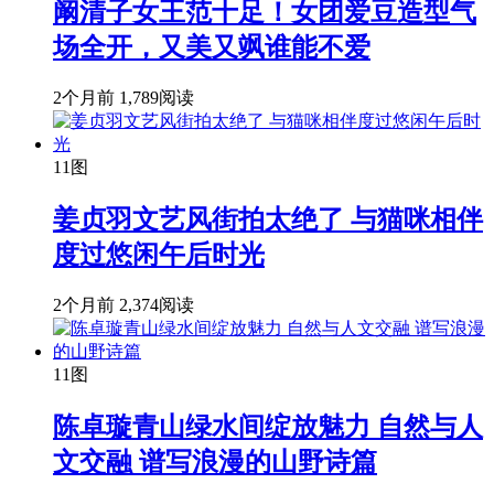
阚清子女王范十足！女团爱豆造型气
场全开，又美又飒谁能不爱
2个月前
1,789阅读
11图
姜贞羽文艺风街拍太绝了 与猫咪相伴
度过悠闲午后时光
2个月前
2,374阅读
11图
陈卓璇青山绿水间绽放魅力 自然与人
文交融 谱写浪漫的山野诗篇