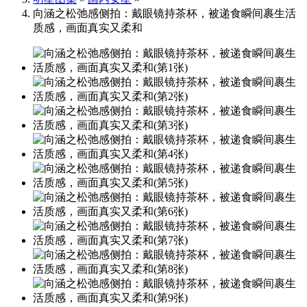
向涵之松弛感侧拍：戴眼镜持茶杯，被递食瞬间裹生活
质感，画面真实又柔和