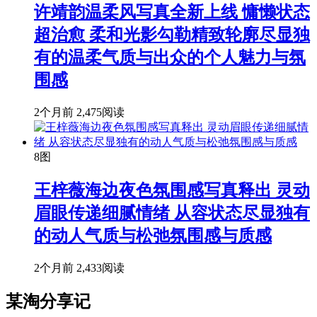
许靖韵温柔风写真全新上线 慵懒状态
超治愈 柔和光影勾勒精致轮廓尽显独
有的温柔气质与出众的个人魅力与氛
围感
2个月前
2,475阅读
8图
王梓薇海边夜色氛围感写真释出 灵动
眉眼传递细腻情绪 从容状态尽显独有
的动人气质与松弛氛围感与质感
2个月前
2,433阅读
某淘分享记