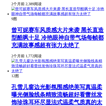
2个月前
2,389阅读
9图
曾可妮赛车风质感大片来袭 黑长直造
型酷飒十足 冷艳眼神自带气场每帧都
充满故事感超有张力太绝了
2个月前
1,772阅读
12图
孔雪儿窗边光影氛围感绝美写真温柔
曝光侧脸线条精致流畅超好看蕾丝发
饰珍珠耳环尽显法式温柔气质真的太