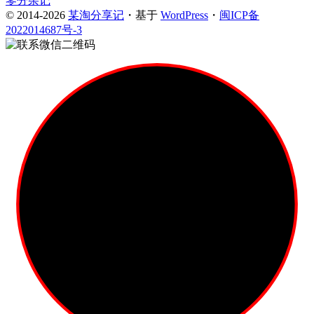
零分杂记
© 2014-2026
某淘分享记
・基于
WordPress
・
闽ICP备
2022014687号-3