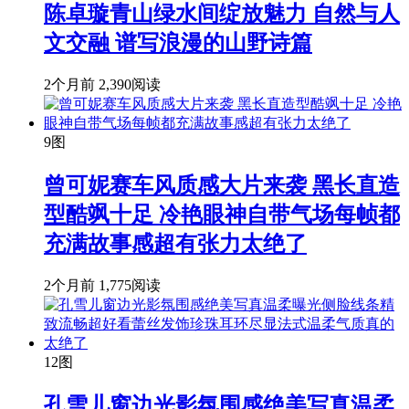
陈卓璇青山绿水间绽放魅力 自然与人
文交融 谱写浪漫的山野诗篇
2个月前
2,390阅读
9图
曾可妮赛车风质感大片来袭 黑长直造
型酷飒十足 冷艳眼神自带气场每帧都
充满故事感超有张力太绝了
2个月前
1,775阅读
12图
孔雪儿窗边光影氛围感绝美写真温柔