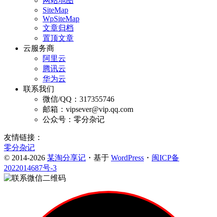
网站地图
SiteMap
WpSiteMap
文章归档
置顶文章
云服务商
阿里云
腾讯云
华为云
联系我们
微信/QQ：317355746
邮箱：vipsever@vip.qq.com
公众号：零分杂记
友情链接：
零分杂记
© 2014-2026
某淘分享记
・基于
WordPress
・
闽ICP备
2022014687号-3