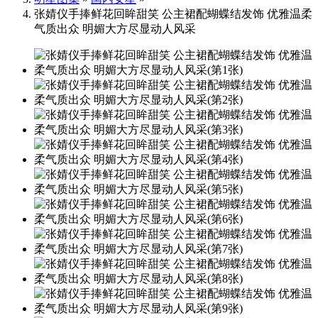
张婧仪手捧鲜花回眸甜笑 公主裙配蝴蝶结发饰 优雅温柔
气质出众 明媚大方尽显动人风采