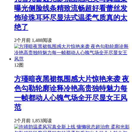
曝光侧脸线条精致流畅超好看蕾丝发
饰珍珠耳环尽显法式温柔气质真的太
绝了
2个月前
1,488阅读
12图
方瑾暗夜黑裙氛围感大片惊艳来袭 夜
色勾勒轮廓诠释冷艳高贵独特魅力每
一帧都动人心魄气场全开尽显女王风
范
2个月前
1,853阅读