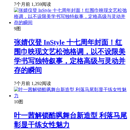
7个月前
1,359阅读
9图
张婧仪登 InStyle 十七周年封面！红
围巾映现文艺松弛格调，以不设限美
学书写独特叙事，定格高级与灵动并
存的瞬间
7个月前
1,292阅读
10图
叶一茜解锁酷飒舞台新造型 利落马尾
彰显干练女性魅力