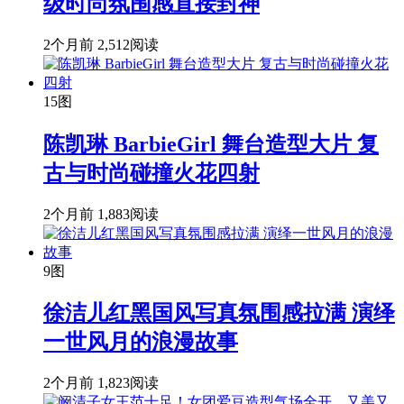
级时尚氛围感直接封神
2个月前
2,512阅读
15图
陈凯琳 BarbieGirl 舞台造型大片 复
古与时尚碰撞火花四射
2个月前
1,883阅读
9图
徐洁儿红黑国风写真氛围感拉满 演绎
一世风月的浪漫故事
2个月前
1,823阅读