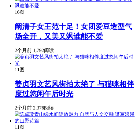
16图
阚清子女王范十足！女团爱豆造型气
场全开，又美又飒谁能不爱
2个月前
1,792阅读
11图
姜贞羽文艺风街拍太绝了 与猫咪相伴
度过悠闲午后时光
2个月前
2,376阅读
11图