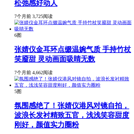
松弛感好动人
7个月前
3,725阅读
6图
张婧仪金耳环点缀温婉气质 手持竹杖
笑靥甜 灵动画面吸睛无数
7个月前
4,662阅读
5图
氛围感绝了！张婧仪港风对镜自拍，
波浪长发衬精致五官，浅浅笑容甜度
刚好，颜值实力圈粉