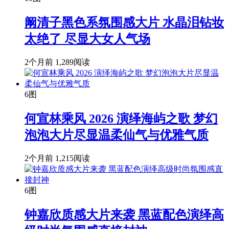
阚清子黑色系氛围感大片 水晶泪钻妆
太绝了 尽显大女人气场
2个月前
1,289阅读
6图
何宣林乘风 2026 演绎海屿之歌 梦幻
泡泡大片尽显温柔仙气与优雅气质
2个月前
1,215阅读
6图
钟嘉欣质感大片来袭 黑蓝配色演绎高