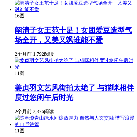
16图
阚清子女王范十足！女团爱豆造型气
场全开，又美又飒谁能不爱
2个月前
1,792阅读
11图
姜贞羽文艺风街拍太绝了 与猫咪相伴
度过悠闲午后时光
2个月前
2,376阅读
11图