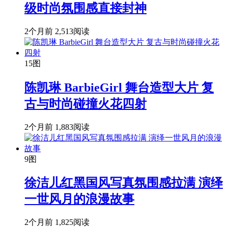
级时尚氛围感直接封神
2个月前
2,513阅读
15图
陈凯琳 BarbieGirl 舞台造型大片 复
古与时尚碰撞火花四射
2个月前
1,883阅读
9图
徐洁儿红黑国风写真氛围感拉满 演绎
一世风月的浪漫故事
2个月前
1,825阅读