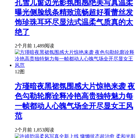
孔雪儿窗边光影氛围感绝美写真温柔
曝光侧脸线条精致流畅超好看蕾丝发
饰珍珠耳环尽显法式温柔气质真的太
绝了
2个月前
1,489阅读
12图
方瑾暗夜黑裙氛围感大片惊艳来袭 夜
色勾勒轮廓诠释冷艳高贵独特魅力每
一帧都动人心魄气场全开尽显女王风
范
2个月前
1,853阅读