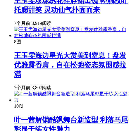
王玉雯珍珠绣花挂脖裙出镜 轻触枝叶
托腮甜笑 灵动仙气扑面而来
7个月前
3,919阅读
8图
王玉雯海边星光大赏美到窒息！盘发
优雅露香肩，自在松弛姿态氛围感拉
满
7个月前
3,807阅读
10图
叶一茜解锁酷飒舞台新造型 利落马尾
彰显干练女性魅力