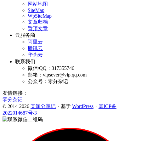
网站地图
SiteMap
WpSiteMap
文章归档
置顶文章
云服务商
阿里云
腾讯云
华为云
联系我们
微信/QQ：317355746
邮箱：vipsever@vip.qq.com
公众号：零分杂记
友情链接：
零分杂记
© 2014-2026
某淘分享记
・基于
WordPress
・
闽ICP备
2022014687号-3