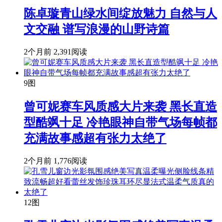
陈卓璇青山绿水间绽放魅力 自然与人
文交融 谱写浪漫的山野诗篇
2个月前
2,391阅读
9图
曾可妮赛车风质感大片来袭 黑长直造
型酷飒十足 冷艳眼神自带气场每帧都
充满故事感超有张力太绝了
2个月前
1,776阅读
12图