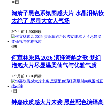
10图
阚清子黑色系氛围感大片 水晶泪钻妆
太绝了 尽显大女人气场
2个月前
1,290阅读
6图
何宣林乘风 2026 演绎海屿之歌 梦幻
泡泡大片尽显温柔仙气与优雅气质
2个月前
1,216阅读
6图
钟嘉欣质感大片来袭 黑蓝配色演绎高