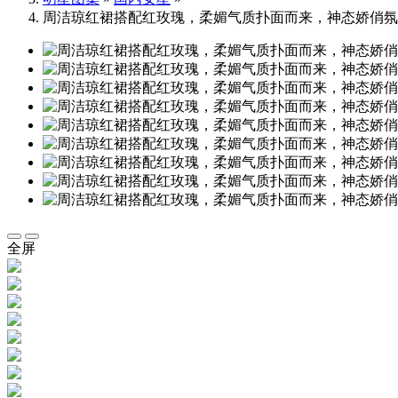
周洁琼红裙搭配红玫瑰，柔媚气质扑面而来，神态娇俏氛
全屏