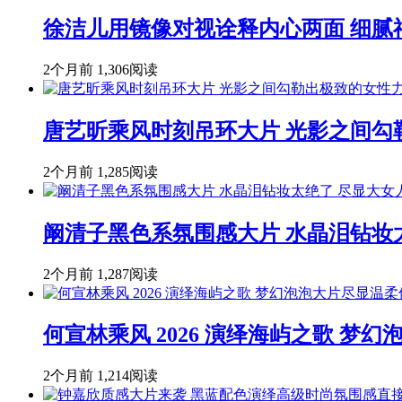
徐洁儿用镜像对视诠释内心两面 细腻
2个月前
1,306阅读
唐艺昕乘风时刻吊环大片 光影之间勾
2个月前
1,285阅读
阚清子黑色系氛围感大片 水晶泪钻妆
2个月前
1,287阅读
何宣林乘风 2026 演绎海屿之歌 
2个月前
1,214阅读