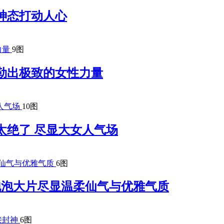
神态打动人心
9图
勒出极致的女性力量
10图
太绝了 尽显大女人气场
6图
梦幻泡泡大片尽显温柔仙气与优雅气质
6图