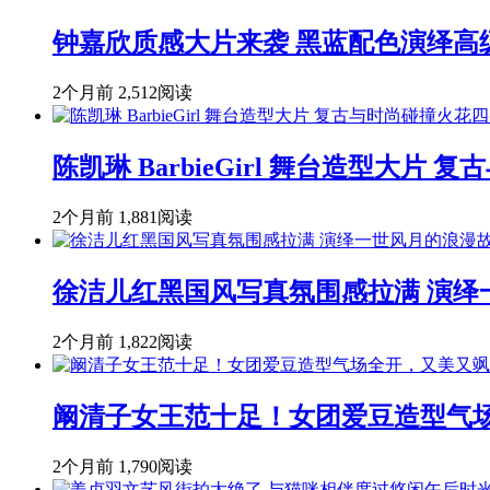
钟嘉欣质感大片来袭 黑蓝配色演绎高
2个月前
2,512阅读
陈凯琳 BarbieGirl 舞台造型大片
2个月前
1,881阅读
徐洁儿红黑国风写真氛围感拉满 演绎
2个月前
1,822阅读
阚清子女王范十足！女团爱豆造型气
2个月前
1,790阅读