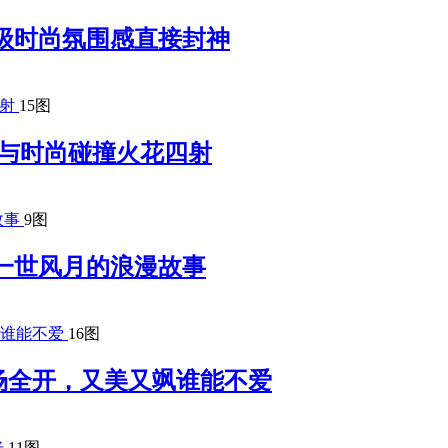
级时尚氛围感直接封神
15图
 复古与时尚碰撞火花四射
9图
一世风月的浪漫故事
16图
场全开，又美又飒谁能不爱
11图