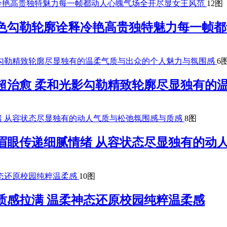
12图
夜色勾勒轮廓诠释冷艳高贵独特魅力每一帧
6
超治愈 柔和光影勾勒精致轮廓尽显独有的
8图
眉眼传递细腻情绪 从容状态尽显独有的动
10图
质感拉满 温柔神态还原校园纯粹温柔感