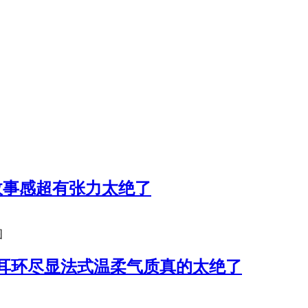
故事感超有张力太绝了
图
耳环尽显法式温柔气质真的太绝了