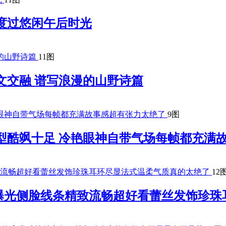
度过悠闲午后时光
11图
文交融 谱写浪漫的山野诗篇
9图
型酷飒十足 冷艳眼神自带气场每帧都充满
12
曝光侧脸线条精致流畅超好看蕾丝发饰珍珠