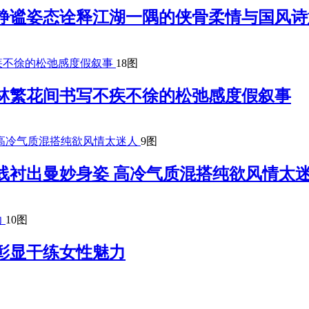
以静谧姿态诠释江湖一隅的侠骨柔情与国风
18图
林繁花间书写不疾不徐的松弛感度假叙事
9图
线衬出曼妙身姿 高冷气质混搭纯欲风情太
10图
彰显干练女性魅力