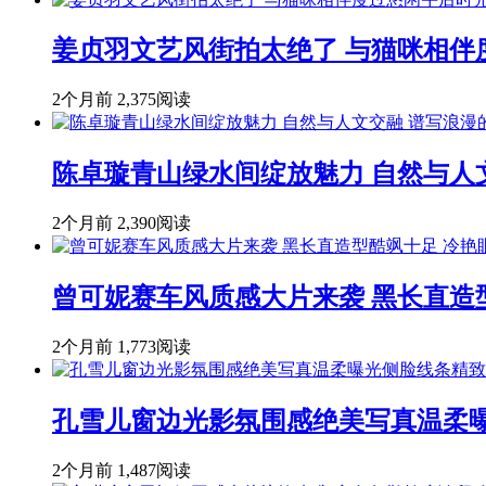
姜贞羽文艺风街拍太绝了 与猫咪相伴
2个月前
2,375阅读
陈卓璇青山绿水间绽放魅力 自然与人
2个月前
2,390阅读
曾可妮赛车风质感大片来袭 黑长直造
2个月前
1,773阅读
孔雪儿窗边光影氛围感绝美写真温柔
2个月前
1,487阅读