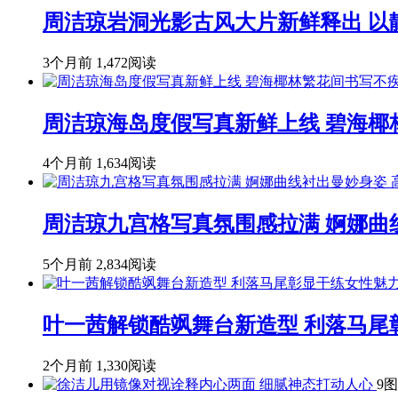
周洁琼岩洞光影古风大片新鲜释出 
3个月前
1,472阅读
周洁琼海岛度假写真新鲜上线 碧海椰
4个月前
1,634阅读
周洁琼九宫格写真氛围感拉满 婀娜曲
5个月前
2,834阅读
叶一茜解锁酷飒舞台新造型 利落马尾
2个月前
1,330阅读
9图