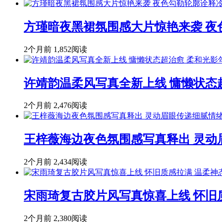
方瑾暗夜黑裙氛围感大片惊艳来袭 
2个月前
1,852阅读
许靖韵温柔风写真全新上线 慵懒状态
2个月前
2,476阅读
王梓薇海边夜色氛围感写真释出 灵动
2个月前
2,434阅读
宋雨琦复古胶片风写真惊喜上线 怀旧
2个月前
2,380阅读