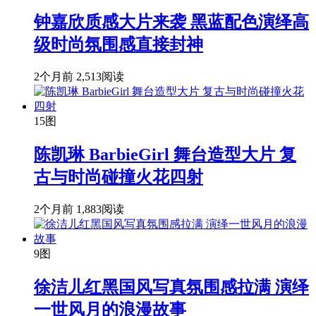
钟嘉欣质感大片来袭 黑蓝配色演绎高
级时尚氛围感直接封神
2个月前
2,513阅读
15图
陈凯琳 BarbieGirl 舞台造型大片 复
古与时尚碰撞火花四射
2个月前
1,883阅读
9图
徐洁儿红黑国风写真氛围感拉满 演绎
一世风月的浪漫故事