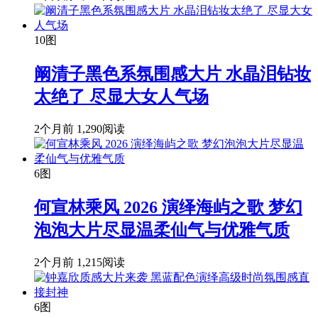
10图
阚清子黑色系氛围感大片 水晶泪钻妆
太绝了 尽显大女人气场
2个月前
1,290阅读
6图
何宣林乘风 2026 演绎海屿之歌 梦幻
泡泡大片尽显温柔仙气与优雅气质
2个月前
1,215阅读
6图