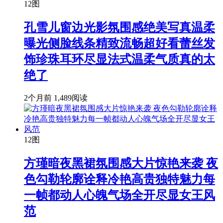
12图
孔雪儿窗边光影氛围感绝美写真温柔
曝光侧脸线条精致流畅超好看蕾丝发
饰珍珠耳环尽显法式温柔气质真的太
绝了
2个月前
1,489阅读
12图
方瑾暗夜黑裙氛围感大片惊艳来袭 夜
色勾勒轮廓诠释冷艳高贵独特魅力每
一帧都动人心魄气场全开尽显女王风
范