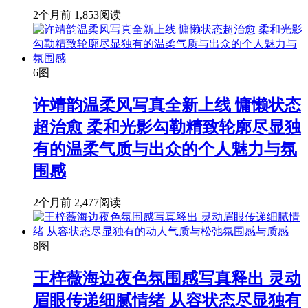
2个月前
1,853阅读
6图
许靖韵温柔风写真全新上线 慵懒状态
超治愈 柔和光影勾勒精致轮廓尽显独
有的温柔气质与出众的个人魅力与氛
围感
2个月前
2,477阅读
8图
王梓薇海边夜色氛围感写真释出 灵动
眉眼传递细腻情绪 从容状态尽显独有