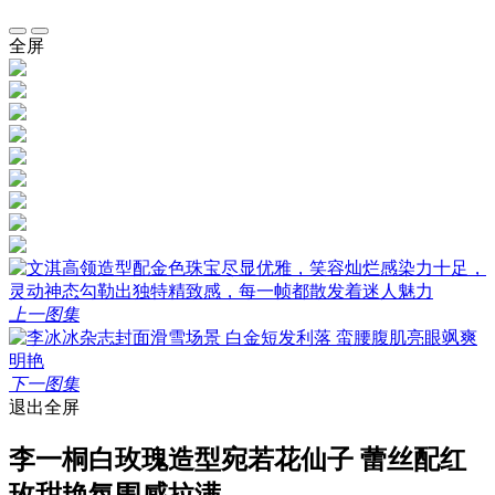
全屏
上一图集
下一图集
退出全屏
李一桐白玫瑰造型宛若花仙子 蕾丝配红
玫甜艳氛围感拉满