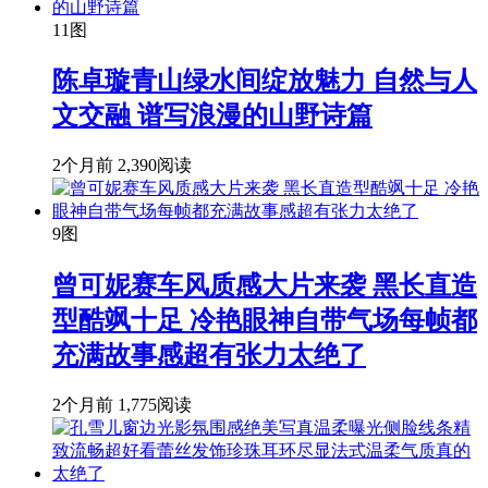
11图
陈卓璇青山绿水间绽放魅力 自然与人
文交融 谱写浪漫的山野诗篇
2个月前
2,390阅读
9图
曾可妮赛车风质感大片来袭 黑长直造
型酷飒十足 冷艳眼神自带气场每帧都
充满故事感超有张力太绝了
2个月前
1,775阅读