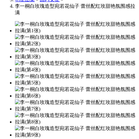
李一桐白玫瑰造型宛若花仙子 蕾丝配红玫甜艳氛围感拉
满