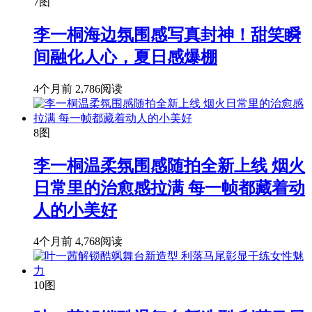
7图
李一桐海边氛围感写真封神！甜笑瞬
间融化人心，夏日感爆棚
4个月前
2,786阅读
8图
李一桐温柔氛围感随拍全新上线 烟火
日常里的治愈感拉满 每一帧都藏着动
人的小美好
4个月前
4,768阅读
10图