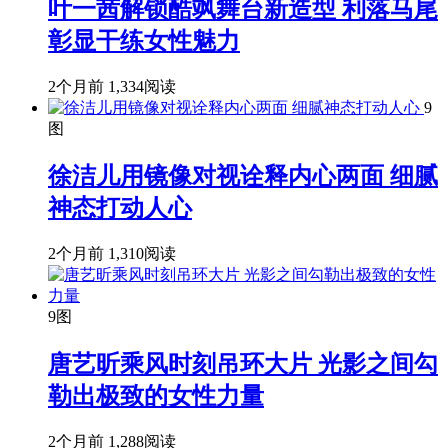
叶一茜解锁酷飒舞台新造型 利落马尾
彰显干练女性魅力
2个月前
1,334阅读
9
图
徐洁儿用镜像对视诠释内心两面 细腻
神态打动人心
2个月前
1,310阅读
9图
唐艺昕乘风时刻吊环大片 光影之间勾
勒出极致的女性力量
2个月前
1,288阅读