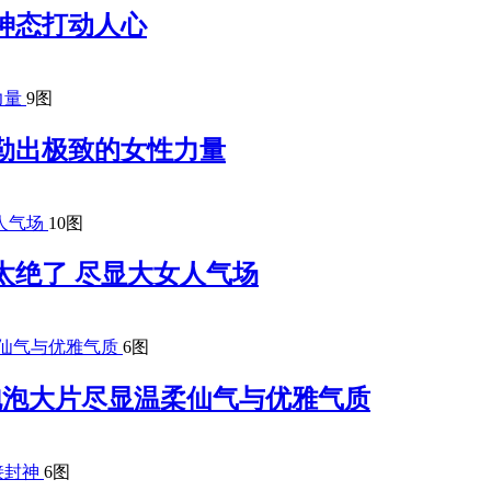
神态打动人心
9图
勒出极致的女性力量
10图
太绝了 尽显大女人气场
6图
梦幻泡泡大片尽显温柔仙气与优雅气质
6图