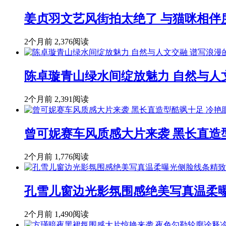
姜贞羽文艺风街拍太绝了 与猫咪相伴
2个月前
2,376阅读
陈卓璇青山绿水间绽放魅力 自然与人
2个月前
2,391阅读
曾可妮赛车风质感大片来袭 黑长直造
2个月前
1,776阅读
孔雪儿窗边光影氛围感绝美写真温柔
2个月前
1,490阅读