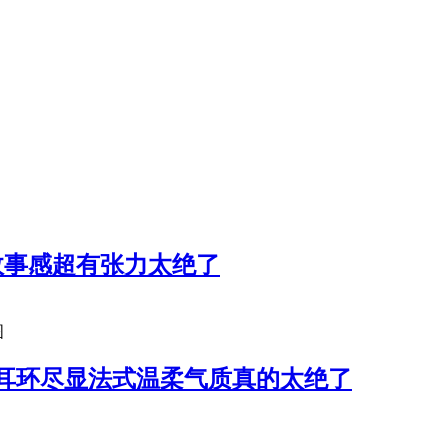
故事感超有张力太绝了
图
耳环尽显法式温柔气质真的太绝了