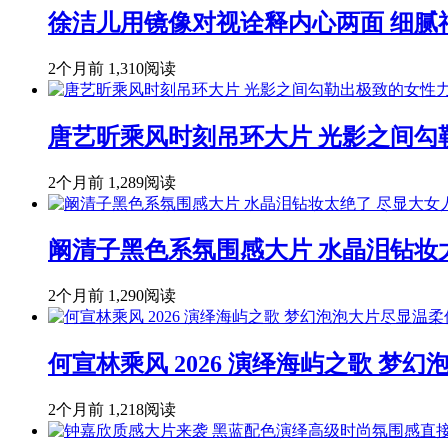
徐洁儿用镜像对视诠释内心两面 细腻
2个月前
1,310阅读
唐艺昕乘风时刻吊环大片 光影之间勾
2个月前
1,289阅读
阚清子黑色系氛围感大片 水晶泪钻妆
2个月前
1,290阅读
何宣林乘风 2026 演绎海屿之歌 
2个月前
1,218阅读