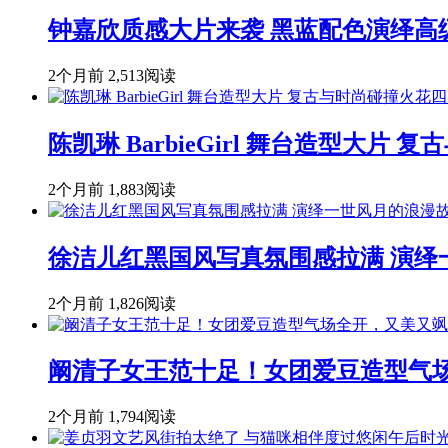
钟嘉欣质感大片来袭 黑蓝配色演绎高
2个月前
2,513阅读
陈凯琳 BarbieGirl 舞台造型大片
2个月前
1,883阅读
徐洁儿红黑国风写真氛围感拉满 演绎
2个月前
1,826阅读
阚清子女王范十足！女团爱豆造型气
2个月前
1,794阅读