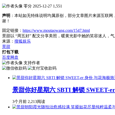
零分
2025-12-27
1,551
声明
：本站如无特殊说明均属原创，部分文章图片来源互联网
谢！
固定链接：
https://www.moutaowang.com/1547.html
景甜以 “周五好” 配文分享美照，暖黄光影中她的笑容迷人
来源：
搜狐娱乐
景甜
打包下载
百度网盘
支持作者
景甜你好星期六 SBTI 解锁 SWEE
3个月前
2,213阅读