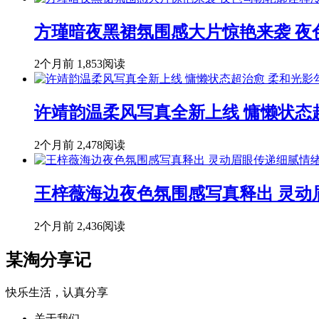
方瑾暗夜黑裙氛围感大片惊艳来袭 
2个月前
1,853阅读
许靖韵温柔风写真全新上线 慵懒状态
2个月前
2,478阅读
王梓薇海边夜色氛围感写真释出 灵动
2个月前
2,436阅读
某淘分享记
快乐生活，认真分享
关于我们