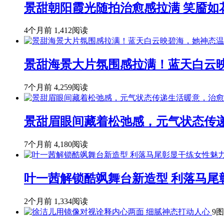
景甜朝阳霞光随拍治愈感拉满 笑靥如
4个月前
1,412阅读
景甜海景大片氛围感拉满！蓝天白云
7个月前
4,259阅读
景甜眉眼间藏着松弛感，元气状态传
7个月前
4,180阅读
叶一茜解锁酷飒舞台新造型 利落马尾
2个月前
1,334阅读
9图