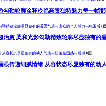
夜色勾勒轮廓诠释冷艳高贵独特魅力每一帧
6
超治愈 柔和光影勾勒精致轮廓尽显独有的
8图
眉眼传递细腻情绪 从容状态尽显独有的动