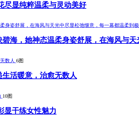
花尽显纯粹温柔与灵动美好
映碧海，她神态温柔身姿舒展，在海风与天
6图
递生活暖意，治愈无数人
10图
彰显干练女性魅力