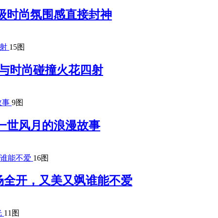
级时尚氛围感直接封神
15图
 复古与时尚碰撞火花四射
9图
一世风月的浪漫故事
16图
场全开，又美又飒谁能不爱
11图