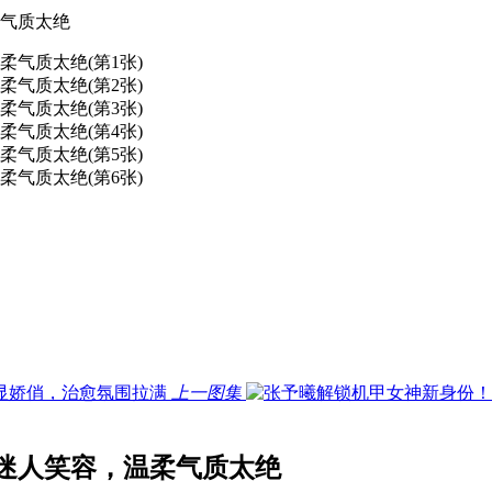
气质太绝
上一图集
迷人笑容，温柔气质太绝