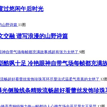
度过悠闲午后时光
11图
文交融 谱写浪漫的山野诗篇
9图
型酷飒十足 冷艳眼神自带气场每帧都充满
12
曝光侧脸线条精致流畅超好看蕾丝发饰珍珠
12图