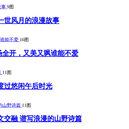
9图
一世风月的浪漫故事
16图
场全开，又美又飒谁能不爱
11图
度过悠闲午后时光
11图
文交融 谱写浪漫的山野诗篇