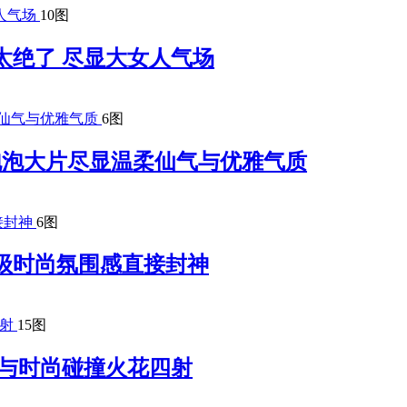
10图
太绝了 尽显大女人气场
6图
梦幻泡泡大片尽显温柔仙气与优雅气质
6图
级时尚氛围感直接封神
15图
 复古与时尚碰撞火花四射