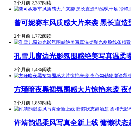
2个月前
2,387阅读
曾可妮赛车风质感大片来袭 黑长直造
2个月前
1,772阅读
孔雪儿窗边光影氛围感绝美写真温柔
2个月前
1,486阅读
方瑾暗夜黑裙氛围感大片惊艳来袭 
2个月前
1,850阅读
许靖韵温柔风写真全新上线 慵懒状态