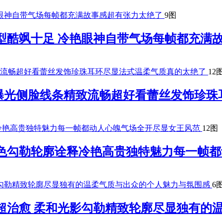
9图
型酷飒十足 冷艳眼神自带气场每帧都充满
12
曝光侧脸线条精致流畅超好看蕾丝发饰珍珠
12图
夜色勾勒轮廓诠释冷艳高贵独特魅力每一帧
6
超治愈 柔和光影勾勒精致轮廓尽显独有的