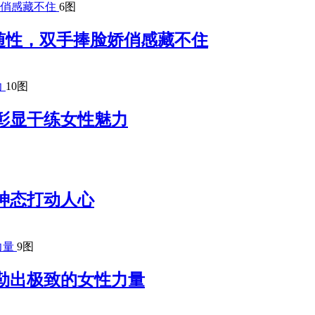
6图
随性，双手捧脸娇俏感藏不住
10图
彰显干练女性魅力
神态打动人心
9图
勒出极致的女性力量