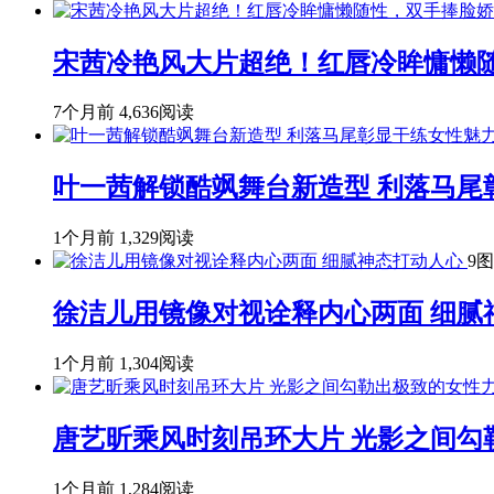
宋茜冷艳风大片超绝！红唇冷眸慵懒
7个月前
4,636阅读
叶一茜解锁酷飒舞台新造型 利落马尾
1个月前
1,329阅读
9图
徐洁儿用镜像对视诠释内心两面 细腻
1个月前
1,304阅读
唐艺昕乘风时刻吊环大片 光影之间勾
1个月前
1,284阅读