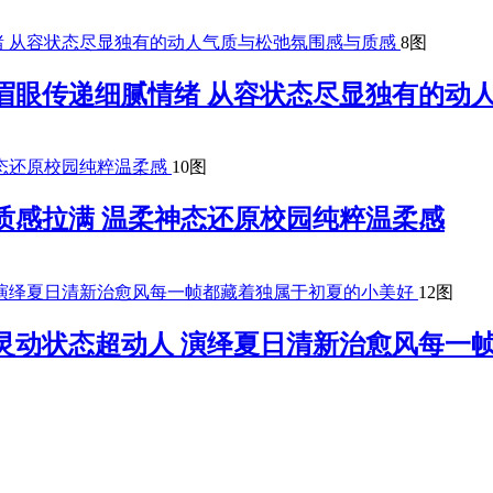
8图
眉眼传递细腻情绪 从容状态尽显独有的动
10图
质感拉满 温柔神态还原校园纯粹温柔感
12图
灵动状态超动人 演绎夏日清新治愈风每一