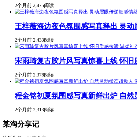
2个月前
2,475阅读
王梓薇海边夜色氛围感写真释出 灵动
2个月前
2,433阅读
宋雨琦复古胶片风写真惊喜上线 怀旧
2个月前
2,378阅读
程金铭初夏氛围感写真新鲜出炉 自然
2个月前
2,313阅读
某淘分享记