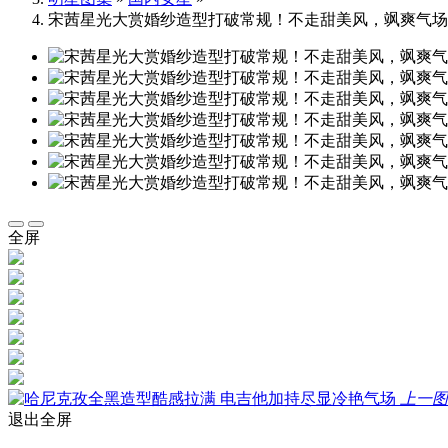
宋茜星光大赏婚纱造型打破常规！不走甜美风，飒爽气场
全屏
上一
退出全屏