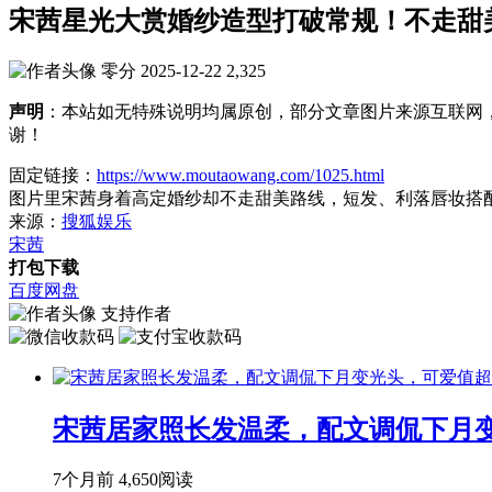
宋茜星光大赏婚纱造型打破常规！不走甜
零分
2025-12-22
2,325
声明
：本站如无特殊说明均属原创，部分文章图片来源互联网
谢！
固定链接：
https://www.moutaowang.com/1025.html
图片里宋茜身着高定婚纱却不走甜美路线，短发、利落唇妆搭
来源：
搜狐娱乐
宋茜
打包下载
百度网盘
支持作者
宋茜居家照长发温柔，配文调侃下月
7个月前
4,650阅读