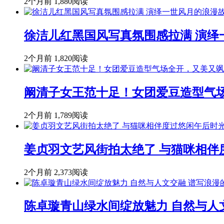
2个月前
1,880阅读
徐洁儿红黑国风写真氛围感拉满 演绎
2个月前
1,820阅读
阚清子女王范十足！女团爱豆造型气
2个月前
1,789阅读
姜贞羽文艺风街拍太绝了 与猫咪相伴
2个月前
2,373阅读
陈卓璇青山绿水间绽放魅力 自然与人