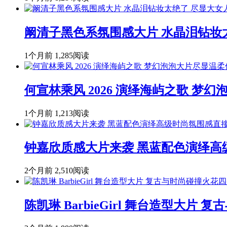
阚清子黑色系氛围感大片 水晶泪钻妆
1个月前
1,285阅读
何宣林乘风 2026 演绎海屿之歌 
1个月前
1,213阅读
钟嘉欣质感大片来袭 黑蓝配色演绎高
2个月前
2,510阅读
陈凯琳 BarbieGirl 舞台造型大片