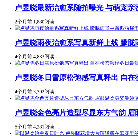
卢昱晓最新治愈系随拍曝光 与萌宠亲
2个月前
1,880阅读
卢昱晓雨夜治愈系写真新鲜上线 朦胧
4个月前
4,833阅读
卢昱晓冬日雪原松弛感写真释出 自在
4个月前
3,392阅读
卢昱晓金色亮片造型尽显东方气韵 
5个月前
4,281阅读