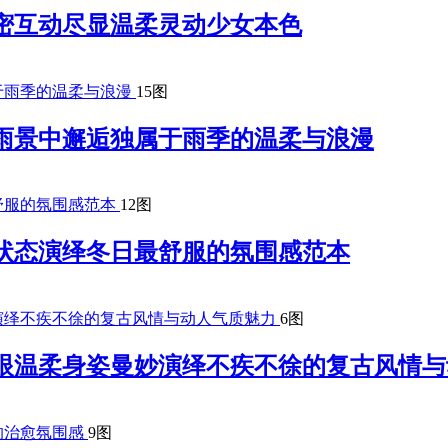
密互动尽显温柔灵动少女本色
15图
雨景中邂逅独属于雨季的温柔与浪漫
12图
状态演绎冬日最舒服的氛围感范本
6图
眉眼温柔身姿曼妙演绎不疾不徐的复古风情
9图