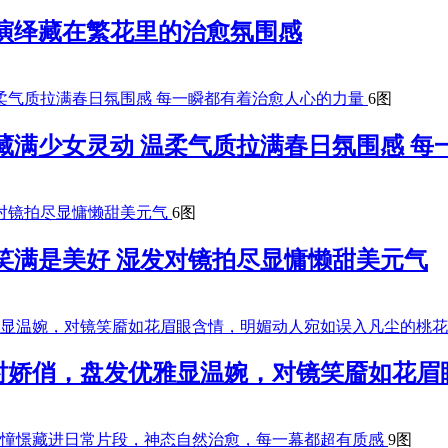
演绎藏在繁花里的治愈氛围感
6图
藏满少女灵动 温柔气质拉满春日氛围感 每
6图
笑满是美好 湿发对镜拍尽显慵懒甜美元气
衬娇俏，盘发优雅显温婉，对镜笑靥如花眉
9图