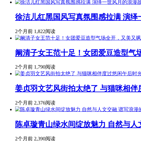
徐洁儿红黑国风写真氛围感拉满 演绎
2个月前
1,822阅读
阚清子女王范十足！女团爱豆造型气
2个月前
1,790阅读
姜贞羽文艺风街拍太绝了 与猫咪相伴
2个月前
2,376阅读
陈卓璇青山绿水间绽放魅力 自然与人
2个月前
2,390阅读