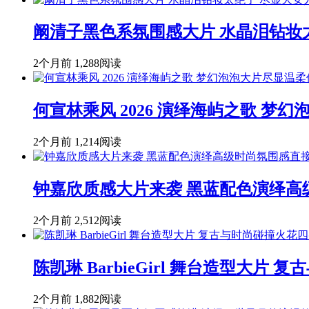
阚清子黑色系氛围感大片 水晶泪钻妆
2个月前
1,288阅读
何宣林乘风 2026 演绎海屿之歌 
2个月前
1,214阅读
钟嘉欣质感大片来袭 黑蓝配色演绎高
2个月前
2,512阅读
陈凯琳 BarbieGirl 舞台造型大片
2个月前
1,882阅读