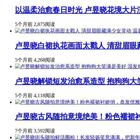
以温柔治愈春日时光 卢昱晓花境大片
5个月前
2,875阅读
卢昱晓白裙执花画面太戳人 清甜眉眼
5个月前
4,268阅读
卢昱晓解锁短发治愈系造型 抱狗狗大
5个月前
4,118阅读
卢昱晓古风随拍意境绝美！粉色襦裙
7个月前
3,592阅读