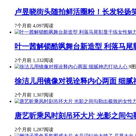
卢昱晓街头随拍鲜活圈粉！长发轻扬
7个月前
4,097阅读
叶一茜解锁酷飒舞台新造型 利落马尾
2个月前
1,332阅读
9图
徐洁儿用镜像对视诠释内心两面 细腻
2个月前
1,307阅读
唐艺昕乘风时刻吊环大片 光影之间勾
2个月前
1,287阅读