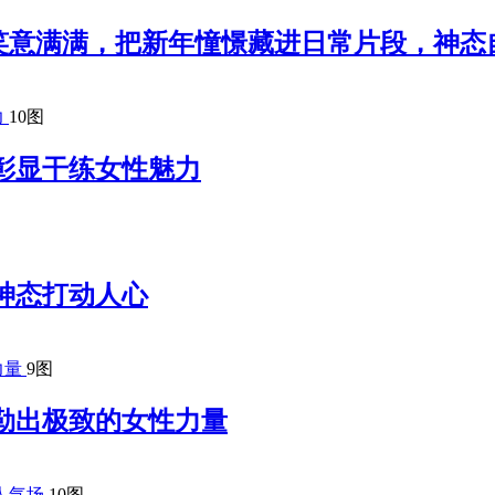
笑意满满，把新年憧憬藏进日常片段，神态
10图
彰显干练女性魅力
神态打动人心
9图
勒出极致的女性力量
10图