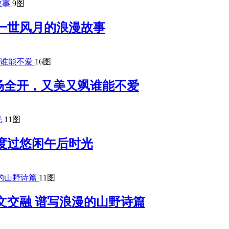
9图
一世风月的浪漫故事
16图
场全开，又美又飒谁能不爱
11图
度过悠闲午后时光
11图
文交融 谱写浪漫的山野诗篇