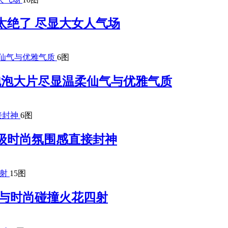
太绝了 尽显大女人气场
6图
梦幻泡泡大片尽显温柔仙气与优雅气质
6图
级时尚氛围感直接封神
15图
 复古与时尚碰撞火花四射