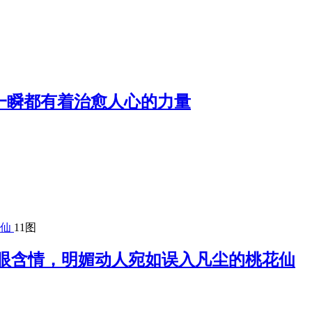
一瞬都有着治愈人心的力量
11图
眼含情，明媚动人宛如误入凡尘的桃花仙