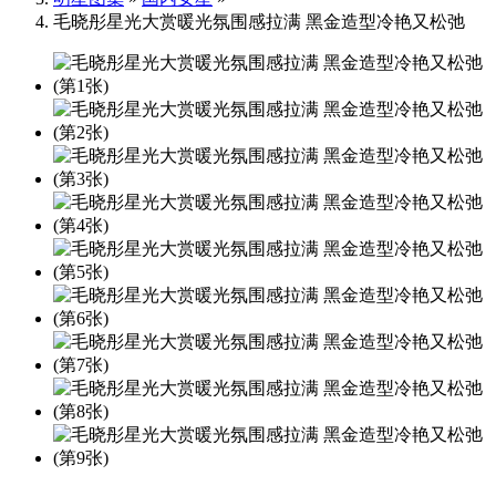
毛晓彤星光大赏暖光氛围感拉满 黑金造型冷艳又松弛