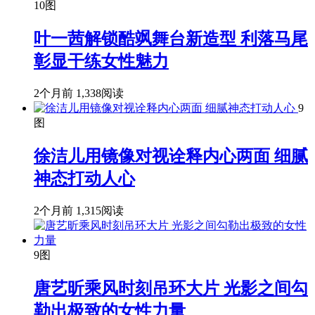
10图
叶一茜解锁酷飒舞台新造型 利落马尾
彰显干练女性魅力
2个月前
1,338阅读
9
图
徐洁儿用镜像对视诠释内心两面 细腻
神态打动人心
2个月前
1,315阅读
9图
唐艺昕乘风时刻吊环大片 光影之间勾
勒出极致的女性力量