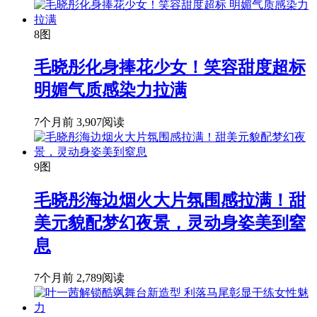
8图
毛晓彤化身捧花少女！笑容甜度超标
明媚气质感染力拉满
7个月前
3,907阅读
9图
毛晓彤海边烟火大片氛围感拉满！甜
美元貌配梦幻夜景，灵动身姿美到窒
息
7个月前
2,789阅读