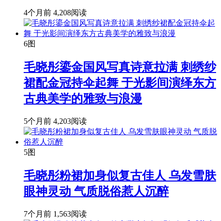
4个月前
4,208阅读
6图
毛晓彤鎏金国风写真诗意拉满 刺绣纱
裙配金冠持伞起舞 于光影间演绎东方
古典美学的雅致与浪漫
5个月前
4,203阅读
5图
毛晓彤粉裙加身似复古佳人 乌发雪肤
眼神灵动 气质脱俗惹人沉醉
7个月前
1,563阅读