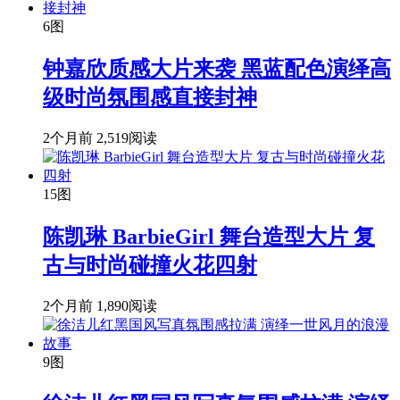
6图
钟嘉欣质感大片来袭 黑蓝配色演绎高
级时尚氛围感直接封神
2个月前
2,519阅读
15图
陈凯琳 BarbieGirl 舞台造型大片 复
古与时尚碰撞火花四射
2个月前
1,890阅读
9图