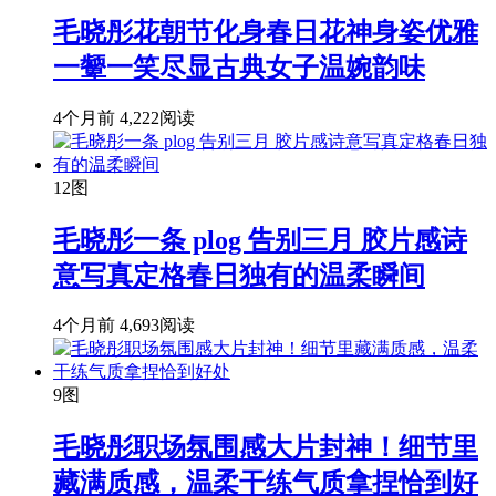
毛晓彤花朝节化身春日花神身姿优雅
一颦一笑尽显古典女子温婉韵味
4个月前
4,222阅读
12图
毛晓彤一条 plog 告别三月 胶片感诗
意写真定格春日独有的温柔瞬间
4个月前
4,693阅读
9图
毛晓彤职场氛围感大片封神！细节里
藏满质感，温柔干练气质拿捏恰到好