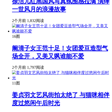
徐洁儿红黑国风写真氛围感拉满 演绎
一世风月的浪漫故事
2个月前
1,832阅读
16图
阚清子女王范十足！女团爱豆造型气
场全开，又美又飒谁能不爱
2个月前
1,797阅读
11图
姜贞羽文艺风街拍太绝了 与猫咪相伴
度过悠闲午后时光