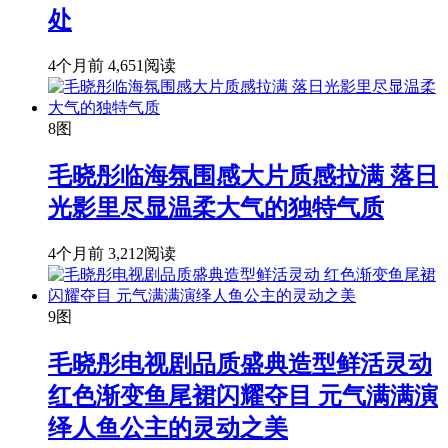
处
4个月前
4,651阅读
8图
毛晓彤临海氛围感大片质感拉满 落日
光影里尽显温柔大气的独特气质
4个月前
3,212阅读
9图
毛晓彤电视剧品质盛典造型鲜活灵动
红色渐变鱼尾裙闪耀夺目 元气满满演
绎人鱼公主的灵动之美