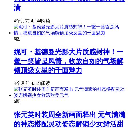
满
4个月前
4,244阅读
6图
妮可・基德曼光影大片质感封神！一
颦一笑皆是风情，收放自如的气场解
锁顶级女星的千面魅力
4个月前
4,823阅读
6图
张元英时装周全新画面释出 元气满满
的神态搭配灵动姿态解锁少女鲜活甜