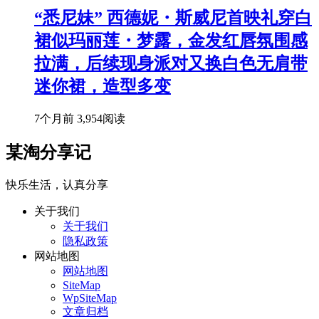
“悉尼妹” 西德妮・斯威尼首映礼穿白
裙似玛丽莲・梦露，金发红唇氛围感
拉满，后续现身派对又换白色无肩带
迷你裙，造型多变
7个月前
3,954阅读
某淘分享记
快乐生活，认真分享
关于我们
关于我们
隐私政策
网站地图
网站地图
SiteMap
WpSiteMap
文章归档