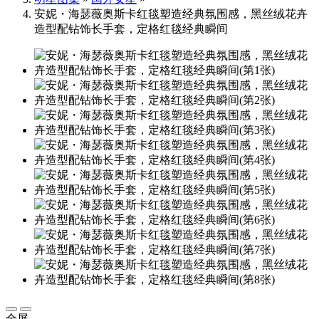
安妮・海瑟薇奥斯卡红毯塑造经典氛围感，黑丝绒花卉
造型配钻饰长手套，定格红毯经典瞬间
全屏