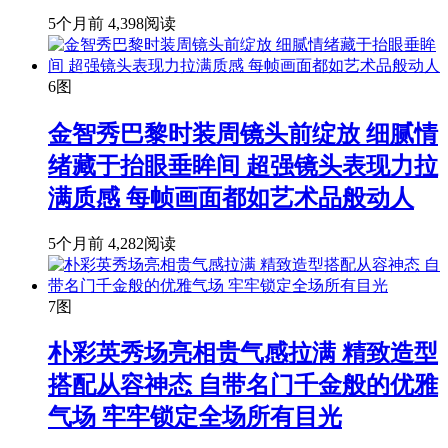
5个月前
4,398阅读
6图
金智秀巴黎时装周镜头前绽放 细腻情
绪藏于抬眼垂眸间 超强镜头表现力拉
满质感 每帧画面都如艺术品般动人
5个月前
4,282阅读
7图
朴彩英秀场亮相贵气感拉满 精致造型
搭配从容神态 自带名门千金般的优雅
气场 牢牢锁定全场所有目光