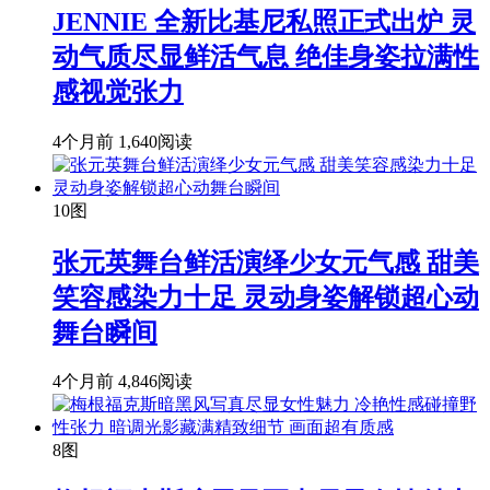
JENNIE 全新比基尼私照正式出炉 灵
动气质尽显鲜活气息 绝佳身姿拉满性
感视觉张力
4个月前
1,640阅读
10图
张元英舞台鲜活演绎少女元气感 甜美
笑容感染力十足 灵动身姿解锁超心动
舞台瞬间
4个月前
4,846阅读
8图