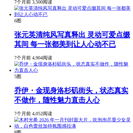
7个月前
3,500阅读
6图
张元英清纯风写真释出 灵动可爱点缀
其间 每一张都美到让人心动不已
7个月前
4,904阅读
5图
乔伊・金现身洛杉矶街头，状态真实
不做作，随性魅力直击人心
7个月前
4,052阅读
8图