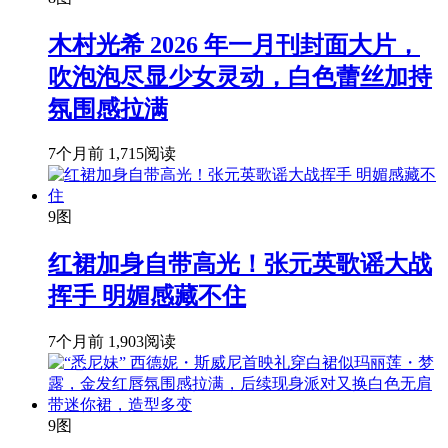
木村光希 2026 年一月刊封面大片，
吹泡泡尽显少女灵动，白色蕾丝加持
氛围感拉满
7个月前
1,715阅读
9图
红裙加身自带高光！张元英歌谣大战
挥手 明媚感藏不住
7个月前
1,903阅读
9图