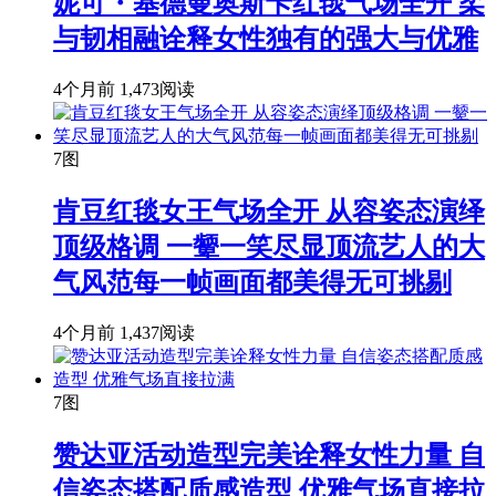
妮可・基德曼奥斯卡红毯气场全开 柔
与韧相融诠释女性独有的强大与优雅
4个月前
1,473阅读
7图
肯豆红毯女王气场全开 从容姿态演绎
顶级格调 一颦一笑尽显顶流艺人的大
气风范每一帧画面都美得无可挑剔
4个月前
1,437阅读
7图
赞达亚活动造型完美诠释女性力量 自
信姿态搭配质感造型 优雅气场直接拉