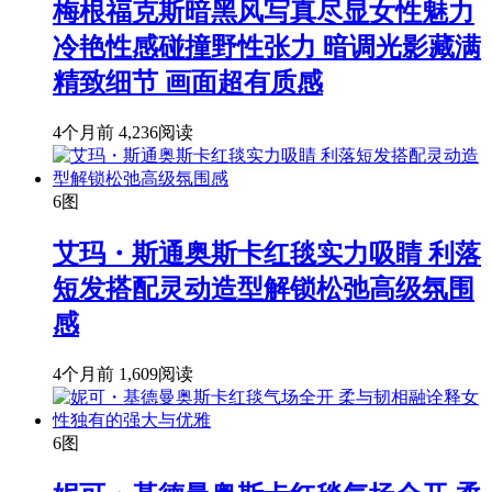
梅根福克斯暗黑风写真尽显女性魅力
冷艳性感碰撞野性张力 暗调光影藏满
精致细节 画面超有质感
4个月前
4,236阅读
6图
艾玛・斯通奥斯卡红毯实力吸睛 利落
短发搭配灵动造型解锁松弛高级氛围
感
4个月前
1,609阅读
6图