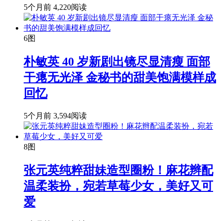
5个月前
4,220阅读
6图
朴敏英 40 岁新剧出镜尽显清瘦 面部
干瘪无光泽 金秘书的甜美饱满模样成
回忆
5个月前
3,594阅读
8图
张元英纯粹甜妹造型圈粉！麻花辫配
温柔装扮，宛若草莓少女，美好又可
爱