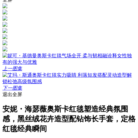
上一图集
下一图集
退出全屏
安妮・海瑟薇奥斯卡红毯塑造经典氛围
感，黑丝绒花卉造型配钻饰长手套，定格
红毯经典瞬间