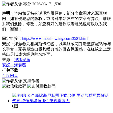
零分
2026-03-17
1,536
声明
：本站如无特殊说明均属原创，部分文章图片来源互联
网，如有侵犯您的版权，或者对本站发布的文章有异议，请联
系我们删除、修改，如您有好的建议或者意见也可以联系我
们，谢谢！
固定链接：
https://www.moutaowang.com/3581.html
安妮・海瑟薇亮相奥斯卡红毯，以黑丝绒花卉造型搭配钻饰与
长手套，完美塑造出极具经典感的复古氛围感，在红毯之上定
格出足以成为经典的名场面。
来源：
搜狐娱乐
安妮・海瑟薇
打包下载
百度网盘
支持作者
6图