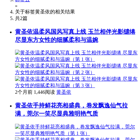
»
关于标签
黄圣依
的相关结果
共
2
篇
黄圣依温柔风国风写真上线 玉兰相伴光影缱绻
尽显东方女性的细腻柔和与温婉
2个月前
1,446阅读
黄圣依
黄圣依手持鲜花亮相盛典，卷发飘逸仙气拉
满，莞尔一笑尽显典雅明艳气质