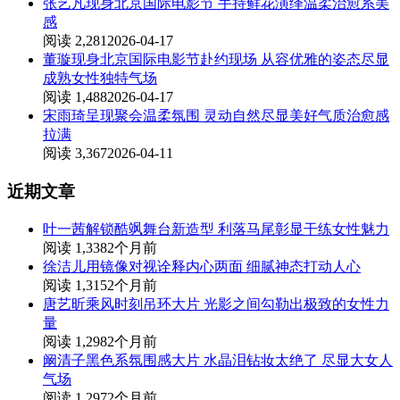
张艺凡现身北京国际电影节 手持鲜花演绎温柔治愈系美
感
阅读 2,281
2026-04-17
董璇现身北京国际电影节赴约现场 从容优雅的姿态尽显
成熟女性独特气场
阅读 1,488
2026-04-17
宋雨琦呈现聚会温柔氛围 灵动自然尽显美好气质治愈感
拉满
阅读 3,367
2026-04-11
近期文章
叶一茜解锁酷飒舞台新造型 利落马尾彰显干练女性魅力
阅读 1,338
2个月前
徐洁儿用镜像对视诠释内心两面 细腻神态打动人心
阅读 1,315
2个月前
唐艺昕乘风时刻吊环大片 光影之间勾勒出极致的女性力
量
阅读 1,298
2个月前
阚清子黑色系氛围感大片 水晶泪钻妆太绝了 尽显大女人
气场
阅读 1,297
2个月前