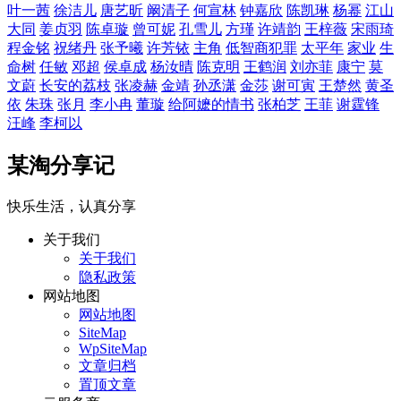
叶一茜
徐洁儿
唐艺昕
阚清子
何宣林
钟嘉欣
陈凯琳
杨幂
江山
大同
姜贞羽
陈卓璇
曾可妮
孔雪儿
方瑾
许靖韵
王梓薇
宋雨琦
程金铭
祝绪丹
张予曦
许芳铱
主角
低智商犯罪
太平年
家业
生
命树
任敏
邓超
侯卓成
杨汝晴
陈克明
王鹤润
刘亦菲
康宁
莫
文蔚
长安的荔枝
张凌赫
金靖
孙丞潇
金莎
谢可寅
王楚然
黄圣
依
朱珠
张月
李小冉
董璇
给阿嬷的情书
张柏芝
王菲
谢霆锋
汪峰
李柯以
某淘分享记
快乐生活，认真分享
关于我们
关于我们
隐私政策
网站地图
网站地图
SiteMap
WpSiteMap
文章归档
置顶文章