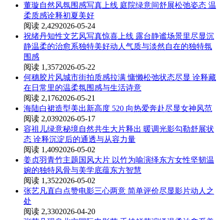
董璇自然风氛围感写真上线 庭院绿意间舒展松弛姿态 温
柔质感诠释初夏美好
阅读 2,429
2026-05-24
祝绪丹知性文艺风写真惊喜上线 露台静谧场景里尽显沉
静温柔的治愈系独特美好动人气质与淡然自在的独特氛
围感
阅读 1,357
2026-05-22
何穗胶片风城市街拍质感拉满 慵懒松弛状态尽显 诠释藏
在日常里的温柔氛围感与生活诗意
阅读 2,176
2026-05-21
海陆白裙造型美出新高度 520 向热爱奔赴尽显女神风范
阅读 2,039
2026-05-17
容祖儿绿意秘境自然共生大片释出 暖调光影勾勒舒展状
态 诠释沉淀后的通透与从容力量
阅读 1,409
2026-05-02
姜贞羽青竹主题国风大片 以竹为喻演绎东方女性坚韧温
婉的独特风骨与美学底蕴东方智慧
阅读 1,352
2026-05-02
张艺凡直白点赞电影三心两意 简单评价尽显影片动人之
处
阅读 2,330
2026-04-20