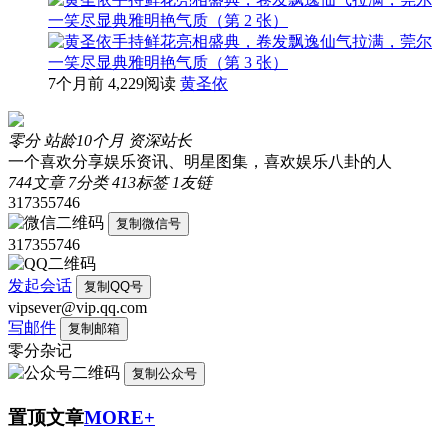
7个月前
4,229阅读
黄圣依
零分
站龄10个月
资深站长
一个喜欢分享娱乐资讯、明星图集，喜欢娱乐八卦的人
744
文章
7
分类
413
标签
1
友链
317355746
复制微信号
317355746
发起会话
复制QQ号
vipsever@vip.qq.com
写邮件
复制邮箱
零分杂记
复制公众号
置顶文章
MORE+