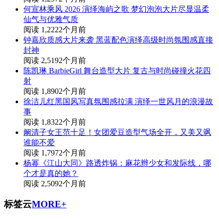
何宣林乘风 2026 演绎海屿之歌 梦幻泡泡大片尽显温柔
仙气与优雅气质
阅读 1,222
2个月前
钟嘉欣质感大片来袭 黑蓝配色演绎高级时尚氛围感直接
封神
阅读 2,519
2个月前
陈凯琳 BarbieGirl 舞台造型大片 复古与时尚碰撞火花四
射
阅读 1,890
2个月前
徐洁儿红黑国风写真氛围感拉满 演绎一世风月的浪漫故
事
阅读 1,832
2个月前
阚清子女王范十足！女团爱豆造型气场全开，又美又飒
谁能不爱
阅读 1,797
2个月前
杨幂《江山大同》路透炸锅：麻花辫少女和发际线，哪
个才是真的她？
阅读 2,509
2个月前
标签云
MORE+