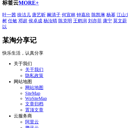
标签云
MORE+
叶一茜
徐洁儿
唐艺昕
阚清子
何宣林
钟嘉欣
陈凯琳
杨幂
江山
树
任敏
邓超
侯卓成
杨汝晴
陈克明
王鹤润
刘亦菲
康宁
莫文蔚
以
某淘分享记
快乐生活，认真分享
关于我们
关于我们
隐私政策
网站地图
网站地图
SiteMap
WpSiteMap
文章归档
置顶文章
云服务商
阿里云
腾讯云