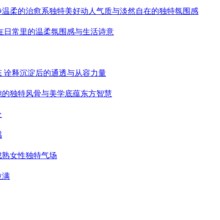
静温柔的治愈系独特美好动人气质与淡然自在的独特氛围感
藏在日常里的温柔氛围感与生活诗意
态 诠释沉淀后的通透与从容力量
婉的独特风骨与美学底蕴东方智慧
处
感
成熟女性独特气场
拉满