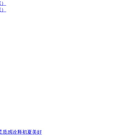
柔质感诠释初夏美好