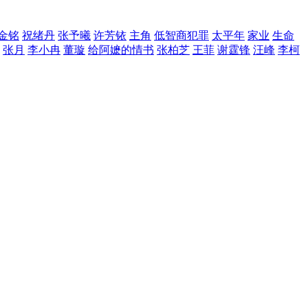
金铭
祝绪丹
张予曦
许芳铱
主角
低智商犯罪
太平年
家业
生命
张月
李小冉
董璇
给阿嬷的情书
张柏芝
王菲
谢霆锋
汪峰
李柯