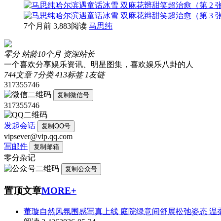
7个月前
3,883阅读
马思纯
零分
站龄10个月
资深站长
一个喜欢分享娱乐资讯、明星图集，喜欢娱乐八卦的人
744
文章
7
分类
413
标签
1
友链
317355746
复制微信号
317355746
发起会话
复制QQ号
vipsever@vip.qq.com
写邮件
复制邮箱
零分杂记
复制公众号
置顶文章
MORE+
董璇自然风氛围感写真上线 庭院绿意间舒展松弛姿态 温