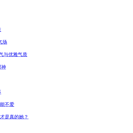
量
气场
仙气与优雅气质
封神
事
能不爱
才是真的她？