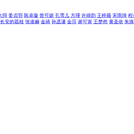
大同
姜贞羽
陈卓璇
曾可妮
孔雪儿
方瑾
许靖韵
王梓薇
宋雨琦
程
长安的荔枝
张凌赫
金靖
孙丞潇
金莎
谢可寅
王楚然
黄圣依
朱珠