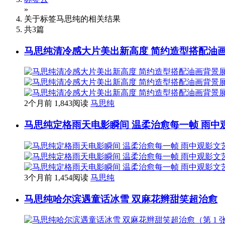
»
关于标签
马思纯
的相关结果
共
3
篇
马思纯清冷感大片美出新高度 简约造型搭配油
2个月前
1,843阅读
马思纯
马思纯定格雨天电影瞬间 温柔治愈每一帧 雨中
3个月前
1,454阅读
马思纯
马思纯哈尔滨遇童话冰雪 双麻花辫甜笑超治愈