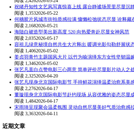
阅读 2,426
2026-05-24
祝绪丹知性文艺风写真惊喜上线 露台静谧场景里尽显沉
阅读 1,353
2026-05-22
何穗胶片风城市街拍质感拉满 慵懒松弛状态尽显 诠释
阅读 2,168
2026-05-21
海陆白裙造型美出新高度 520 向热爱奔赴尽显女神风范
阅读 2,035
2026-05-17
容祖儿绿意秘境自然共生大片释出 暖调光影勾勒舒展状
阅读 1,406
2026-05-02
姜贞羽青竹主题国风大片 以竹为喻演绎东方女性坚韧温
阅读 1,346
2026-05-02
张艺凡直白点赞电影三心两意 简单评价尽显影片动人之
阅读 2,325
2026-04-20
张艺凡现身北京国际电影节 手持鲜花演绎温柔治愈系美
阅读 2,276
2026-04-17
董璇现身北京国际电影节赴约现场 从容优雅的姿态尽显
阅读 1,484
2026-04-17
宋雨琦呈现聚会温柔氛围 灵动自然尽显美好气质治愈感
阅读 3,363
2026-04-11
近期文章