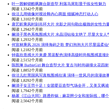
叶一茜解锁酷飒舞台新造型 利落马尾彰显干练女性魅力
阅读 1,334
2个月前
徐洁儿用镜像对视诠释内心两面 细腻神态打动人心
阅读 1,310
2个月前
唐艺昕乘风时刻吊环大片 光影之间勾勒出极致的女性力
阅读 1,294
2个月前
阚清子黑色系氛围感大片 水晶泪钻妆太绝了 尽显大女人
阅读 1,293
2个月前
何宣林乘风 2026 演绎海屿之歌 梦幻泡泡大片尽显温柔
阅读 1,218
2个月前
钟嘉欣质感大片来袭 黑蓝配色演绎高级时尚氛围感直接
阅读 2,515
2个月前
陈凯琳 BarbieGirl 舞台造型大片 复古与时尚碰撞火花四射
阅读 1,885
2个月前
徐洁儿红黑国风写真氛围感拉满 演绎一世风月的浪漫故
阅读 1,829
2个月前
阚清子女王范十足！女团爱豆造型气场全开，又美又飒谁
阅读 1,794
2个月前
杨幂《江山大同》路透炸锅：麻花辫少女和发际线，哪个
阅读 2,504
2个月前