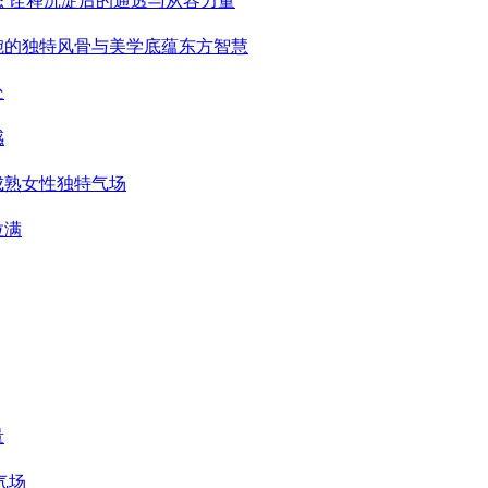
态 诠释沉淀后的通透与从容力量
婉的独特风骨与美学底蕴东方智慧
处
感
成熟女性独特气场
拉满
量
气场