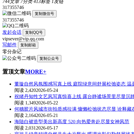
744
文章
7
分类
413
标签
1
友链
317355746
复制微信号
317355746
发起会话
复制QQ号
vipsever@vip.qq.com
写邮件
复制邮箱
零分杂记
复制公众号
置顶文章
MORE+
董璇自然风氛围感写真上线 庭院绿意间舒展松弛姿态 温
阅读 2,420
2026-05-24
祝绪丹知性文艺风写真惊喜上线 露台静谧场景里尽显沉
阅读 1,349
2026-05-22
何穗胶片风城市街拍质感拉满 慵懒松弛状态尽显 诠释
阅读 2,164
2026-05-21
海陆白裙造型美出新高度 520 向热爱奔赴尽显女神风范
阅读 2,031
2026-05-17