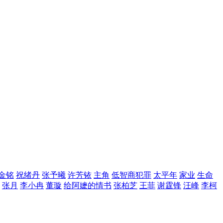
金铭
祝绪丹
张予曦
许芳铱
主角
低智商犯罪
太平年
家业
生命
张月
李小冉
董璇
给阿嬷的情书
张柏芝
王菲
谢霆锋
汪峰
李柯