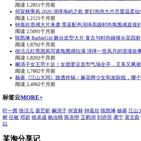
阅读 1,285
1个月前
何宣林乘风 2026 演绎海屿之歌 梦幻泡泡大片尽显温柔
阅读 1,212
1个月前
钟嘉欣质感大片来袭 黑蓝配色演绎高级时尚氛围感直接
阅读 2,509
1个月前
陈凯琳 BarbieGirl 舞台造型大片 复古与时尚碰撞火花四射
阅读 1,879
2个月前
徐洁儿红黑国风写真氛围感拉满 演绎一世风月的浪漫故
阅读 1,820
2个月前
阚清子女王范十足！女团爱豆造型气场全开，又美又飒谁
阅读 1,788
2个月前
杨幂《江山大同》路透炸锅：麻花辫少女和发际线，哪个
阅读 2,496
2个月前
标签云
MORE+
叶一茜
徐洁儿
唐艺昕
阚清子
何宣林
钟嘉欣
陈凯琳
杨幂
江山
树
任敏
邓超
侯卓成
杨汝晴
陈克明
王鹤润
刘亦菲
康宁
莫文蔚
以
某淘分享记