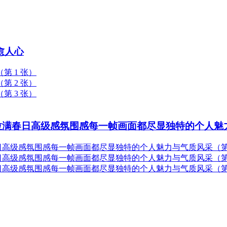
愈人心
拉满春日高级感氛围感每一帧画面都尽显独特的个人魅