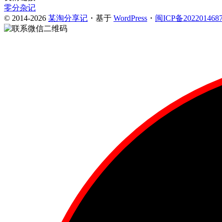
零分杂记
© 2014-2026
某淘分享记
・基于
WordPress
・
闽ICP备202201468