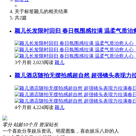
»
关于标签
颖儿
的相关结果
共
2
篇
颖儿长发限时回归 春日氛围感拉满 温柔气质治
3个月前
2,023阅读
颖儿
颖儿酒店随拍无摆拍感超自然 超强镜头表现力
4个月前
4,224阅读
颖儿
零分
站龄10个月
资深站长
一个喜欢分享娱乐资讯、明星图集，喜欢娱乐八卦的人