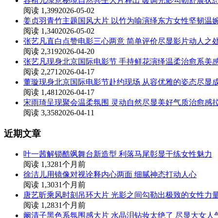
容祖儿绿意秘境自然共生大片释出 暖调光影勾勒舒展状
阅读 1,399
2026-05-02
姜贞羽青竹主题国风大片 以竹为喻演绎东方女性坚韧温
阅读 1,340
2026-05-02
张艺凡直白点赞电影三心两意 简单评价尽显影片动人之
阅读 2,319
2026-04-20
张艺凡现身北京国际电影节 手持鲜花演绎温柔治愈系美
阅读 2,271
2026-04-17
董璇现身北京国际电影节赴约现场 从容优雅的姿态尽显
阅读 1,481
2026-04-17
宋雨琦呈现聚会温柔氛围 灵动自然尽显美好气质治愈感
阅读 3,358
2026-04-11
近期文章
叶一茜解锁酷飒舞台新造型 利落马尾彰显干练女性魅力
阅读 1,328
1个月前
徐洁儿用镜像对视诠释内心两面 细腻神态打动人心
阅读 1,303
1个月前
唐艺昕乘风时刻吊环大片 光影之间勾勒出极致的女性力
阅读 1,283
1个月前
阚清子黑色系氛围感大片 水晶泪钻妆太绝了 尽显大女人