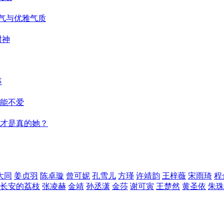
仙气与优雅气质
封神
事
能不爱
才是真的她？
大同
姜贞羽
陈卓璇
曾可妮
孔雪儿
方瑾
许靖韵
王梓薇
宋雨琦
程
长安的荔枝
张凌赫
金靖
孙丞潇
金莎
谢可寅
王楚然
黄圣依
朱珠