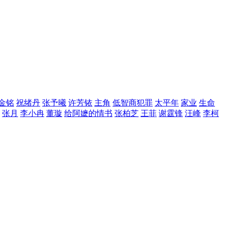
金铭
祝绪丹
张予曦
许芳铱
主角
低智商犯罪
太平年
家业
生命
张月
李小冉
董璇
给阿嬷的情书
张柏芝
王菲
谢霆锋
汪峰
李柯