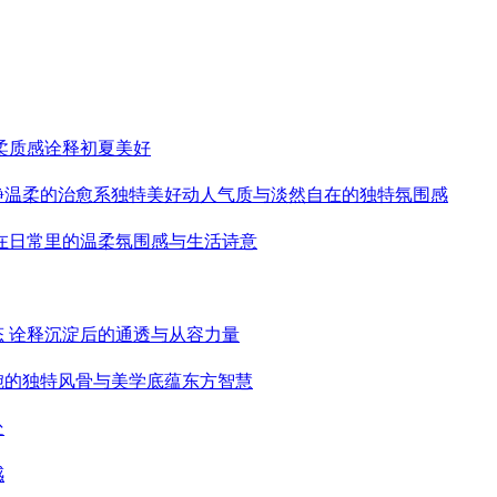
柔质感诠释初夏美好
静温柔的治愈系独特美好动人气质与淡然自在的独特氛围感
藏在日常里的温柔氛围感与生活诗意
态 诠释沉淀后的通透与从容力量
婉的独特风骨与美学底蕴东方智慧
处
感