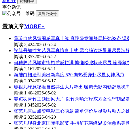
写邮件
复制邮箱
零分杂记
复制公众号
置顶文章
MORE+
董璇自然风氛围感写真上线 庭院绿意间舒展松弛姿态 温
阅读 2,424
2026-05-24
祝绪丹知性文艺风写真惊喜上线 露台静谧场景里尽显沉
阅读 1,353
2026-05-22
何穗胶片风城市街拍质感拉满 慵懒松弛状态尽显 诠释
阅读 2,167
2026-05-21
海陆白裙造型美出新高度 520 向热爱奔赴尽显女神风范
阅读 2,034
2026-05-17
容祖儿绿意秘境自然共生大片释出 暖调光影勾勒舒展状
阅读 1,404
2026-05-02
姜贞羽青竹主题国风大片 以竹为喻演绎东方女性坚韧温
阅读 1,345
2026-05-02
张艺凡直白点赞电影三心两意 简单评价尽显影片动人之
阅读 2,325
2026-04-20
张艺凡现身北京国际电影节 手持鲜花演绎温柔治愈系美