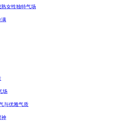
成熟女性独特气场
拉满
量
气场
仙气与优雅气质
封神