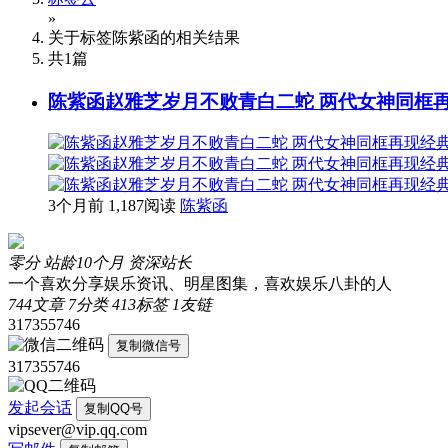
»
关于标签
陈紫函
的相关结果
共
1
篇
陈紫函赵雅芝岁月不败青白二蛇 两代女神同框
3个月前
1,187阅读
陈紫函
零分
站龄10个月
资深站长
一个喜欢分享娱乐资讯、明星图集，喜欢娱乐八卦的人
744
文章
7
分类
413
标签
1
友链
317355746
复制微信号
317355746
发起会话
复制QQ号
vipsever@vip.qq.com