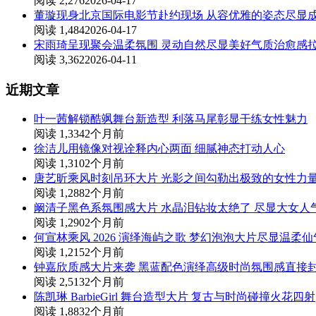
阅读 2,276
2026-04-17
董璇现身北京国际电影节赴约现场 从容优雅的姿态尽显
阅读 1,484
2026-04-17
宋雨琦呈现聚会温柔氛围 灵动自然尽显美好气质治愈感
阅读 3,362
2026-04-11
近期文章
叶一茜解锁酷飒舞台新造型 利落马尾彰显干练女性魅力
阅读 1,334
2个月前
徐洁儿用镜像对视诠释内心两面 细腻神态打动人心
阅读 1,310
2个月前
唐艺昕乘风时刻吊环大片 光影之间勾勒出极致的女性力
阅读 1,288
2个月前
阚清子黑色系氛围感大片 水晶泪钻妆太绝了 尽显大女人
阅读 1,290
2个月前
何宣林乘风 2026 演绎海屿之歌 梦幻泡泡大片尽显温柔
阅读 1,215
2个月前
钟嘉欣质感大片来袭 黑蓝配色演绎高级时尚氛围感直接
阅读 2,513
2个月前
陈凯琳 BarbieGirl 舞台造型大片 复古与时尚碰撞火花四射
阅读 1,883
2个月前