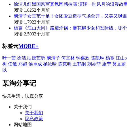
徐洁儿红黑国风写真氛围感拉满 演绎一世风月的浪漫故
阅读 1,825
2个月前
阚清子女王范十足！女团爱豆造型气场全开，又美又飒谁
阅读 1,792
2个月前
杨幂《江山大同》路透炸锅：麻花辫少女和发际线，哪个
阅读 2,503
2个月前
标签云
MORE+
叶一茜
徐洁儿
唐艺昕
阚清子
何宣林
钟嘉欣
陈凯琳
杨幂
江山
树
任敏
邓超
侯卓成
杨汝晴
陈克明
王鹤润
刘亦菲
康宁
莫文蔚
以
某淘分享记
快乐生活，认真分享
关于我们
关于我们
隐私政策
网站地图