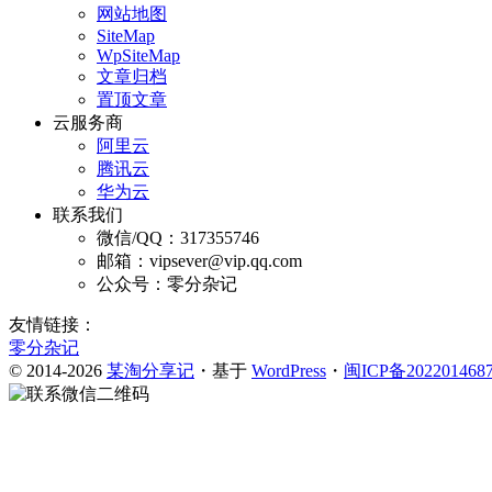
网站地图
SiteMap
WpSiteMap
文章归档
置顶文章
云服务商
阿里云
腾讯云
华为云
联系我们
微信/QQ：317355746
邮箱：vipsever@vip.qq.com
公众号：零分杂记
友情链接：
零分杂记
© 2014-2026
某淘分享记
・基于
WordPress
・
闽ICP备202201468