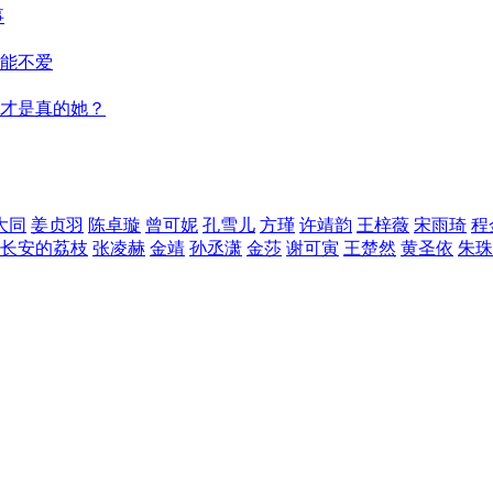
事
能不爱
才是真的她？
大同
姜贞羽
陈卓璇
曾可妮
孔雪儿
方瑾
许靖韵
王梓薇
宋雨琦
程
长安的荔枝
张凌赫
金靖
孙丞潇
金莎
谢可寅
王楚然
黄圣依
朱珠