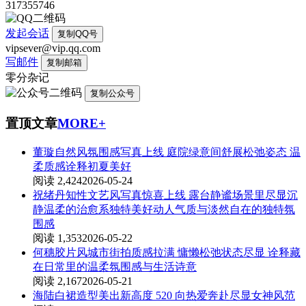
317355746
发起会话
复制QQ号
vipsever@vip.qq.com
写邮件
复制邮箱
零分杂记
复制公众号
置顶文章
MORE+
董璇自然风氛围感写真上线 庭院绿意间舒展松弛姿态 温
柔质感诠释初夏美好
阅读 2,424
2026-05-24
祝绪丹知性文艺风写真惊喜上线 露台静谧场景里尽显沉
静温柔的治愈系独特美好动人气质与淡然自在的独特氛
围感
阅读 1,353
2026-05-22
何穗胶片风城市街拍质感拉满 慵懒松弛状态尽显 诠释藏
在日常里的温柔氛围感与生活诗意
阅读 2,167
2026-05-21
海陆白裙造型美出新高度 520 向热爱奔赴尽显女神风范