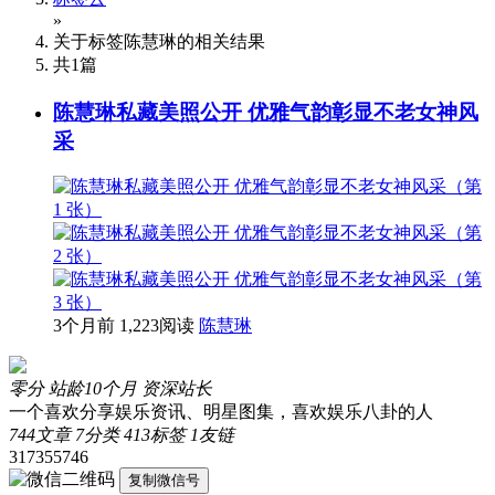
»
关于标签
陈慧琳
的相关结果
共
1
篇
陈慧琳私藏美照公开 优雅气韵彰显不老女神风
采
3个月前
1,223阅读
陈慧琳
零分
站龄10个月
资深站长
一个喜欢分享娱乐资讯、明星图集，喜欢娱乐八卦的人
744
文章
7
分类
413
标签
1
友链
317355746
复制微信号