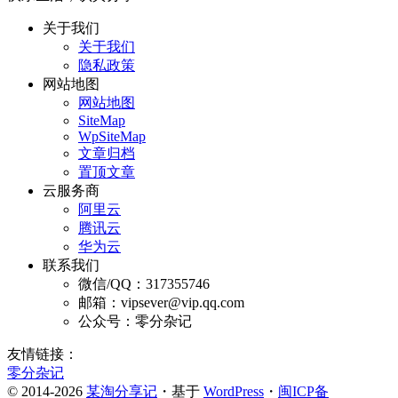
关于我们
关于我们
隐私政策
网站地图
网站地图
SiteMap
WpSiteMap
文章归档
置顶文章
云服务商
阿里云
腾讯云
华为云
联系我们
微信/QQ：317355746
邮箱：vipsever@vip.qq.com
公众号：零分杂记
友情链接：
零分杂记
© 2014-2026
某淘分享记
・基于
WordPress
・
闽ICP备