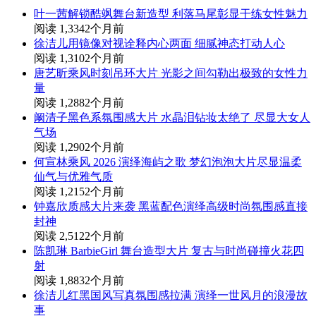
叶一茜解锁酷飒舞台新造型 利落马尾彰显干练女性魅力
阅读 1,334
2个月前
徐洁儿用镜像对视诠释内心两面 细腻神态打动人心
阅读 1,310
2个月前
唐艺昕乘风时刻吊环大片 光影之间勾勒出极致的女性力
量
阅读 1,288
2个月前
阚清子黑色系氛围感大片 水晶泪钻妆太绝了 尽显大女人
气场
阅读 1,290
2个月前
何宣林乘风 2026 演绎海屿之歌 梦幻泡泡大片尽显温柔
仙气与优雅气质
阅读 1,215
2个月前
钟嘉欣质感大片来袭 黑蓝配色演绎高级时尚氛围感直接
封神
阅读 2,512
2个月前
陈凯琳 BarbieGirl 舞台造型大片 复古与时尚碰撞火花四
射
阅读 1,883
2个月前
徐洁儿红黑国风写真氛围感拉满 演绎一世风月的浪漫故
事