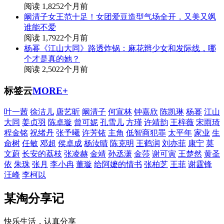
阅读 1,825
2个月前
阚清子女王范十足！女团爱豆造型气场全开，又美又飒
谁能不爱
阅读 1,792
2个月前
杨幂《江山大同》路透炸锅：麻花辫少女和发际线，哪
个才是真的她？
阅读 2,502
2个月前
标签云
MORE+
叶一茜
徐洁儿
唐艺昕
阚清子
何宣林
钟嘉欣
陈凯琳
杨幂
江山
大同
姜贞羽
陈卓璇
曾可妮
孔雪儿
方瑾
许靖韵
王梓薇
宋雨琦
程金铭
祝绪丹
张予曦
许芳铱
主角
低智商犯罪
太平年
家业
生
命树
任敏
邓超
侯卓成
杨汝晴
陈克明
王鹤润
刘亦菲
康宁
莫
文蔚
长安的荔枝
张凌赫
金靖
孙丞潇
金莎
谢可寅
王楚然
黄圣
依
朱珠
张月
李小冉
董璇
给阿嬷的情书
张柏芝
王菲
谢霆锋
汪峰
李柯以
某淘分享记
快乐生活，认真分享