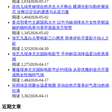
阅读 2,034
2026-05-17
容祖儿绿意秘境自然共生大片释出 暖调光影勾勒舒展状
态 诠释沉淀后的通透与从容力量
阅读 1,404
2026-05-02
姜贞羽青竹主题国风大片 以竹为喻演绎东方女性坚韧温
婉的独特风骨与美学底蕴东方智慧
阅读 1,345
2026-05-02
张艺凡直白点赞电影三心两意 简单评价尽显影片动人之
处
阅读 2,325
2026-04-20
张艺凡现身北京国际电影节 手持鲜花演绎温柔治愈系美
感
阅读 2,275
2026-04-17
董璇现身北京国际电影节赴约现场 从容优雅的姿态尽显
成熟女性独特气场
阅读 1,484
2026-04-17
宋雨琦呈现聚会温柔氛围 灵动自然尽显美好气质治愈感
拉满
阅读 3,362
2026-04-11
近期文章