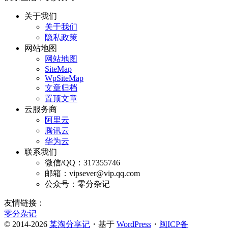
关于我们
关于我们
隐私政策
网站地图
网站地图
SiteMap
WpSiteMap
文章归档
置顶文章
云服务商
阿里云
腾讯云
华为云
联系我们
微信/QQ：317355746
邮箱：vipsever@vip.qq.com
公众号：零分杂记
友情链接：
零分杂记
© 2014-2026
某淘分享记
・基于
WordPress
・
闽ICP备