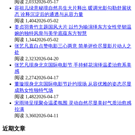
阅读 2,033
2026-05-17
容祖儿绿意秘境自然共生大片释出 暖调光影勾勒舒展状
态 诠释沉淀后的通透与从容力量
阅读 1,404
2026-05-02
姜贞羽青竹主题国风大片 以竹为喻演绎东方女性坚韧温
婉的独特风骨与美学底蕴东方智慧
阅读 1,344
2026-05-02
张艺凡直白点赞电影三心两意 简单评价尽显影片动人之
处
阅读 2,323
2026-04-20
张艺凡现身北京国际电影节 手持鲜花演绎温柔治愈系美
感
阅读 2,274
2026-04-17
董璇现身北京国际电影节赴约现场 从容优雅的姿态尽显
成熟女性独特气场
阅读 1,482
2026-04-17
宋雨琦呈现聚会温柔氛围 灵动自然尽显美好气质治愈感
拉满
阅读 3,360
2026-04-11
近期文章