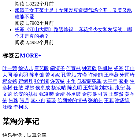
阅读 1,822
2个月前
阚清子女王范十足！女团爱豆造型气场全开，又美又飒
谁能不爱
阅读 1,790
2个月前
杨幂《江山大同》路透炸锅：麻花辫少女和发际线，哪
个才是真的她？
阅读 2,498
2个月前
标签云
MORE+
叶一茜
徐洁儿
唐艺昕
阚清子
何宣林
钟嘉欣
陈凯琳
杨幂
江山
大同
姜贞羽
陈卓璇
曾可妮
孔雪儿
方瑾
许靖韵
王梓薇
宋雨琦
程金铭
祝绪丹
张予曦
许芳铱
主角
低智商犯罪
太平年
家业
生
命树
任敏
邓超
侯卓成
杨汝晴
陈克明
王鹤润
刘亦菲
康宁
莫
文蔚
长安的荔枝
张凌赫
金靖
孙丞潇
金莎
谢可寅
王楚然
黄圣
依
朱珠
张月
李小冉
董璇
给阿嬷的情书
张柏芝
王菲
谢霆锋
汪峰
李柯以
某淘分享记
快乐生活，认真分享