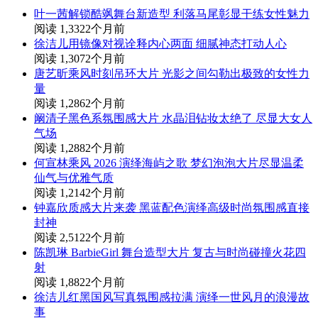
叶一茜解锁酷飒舞台新造型 利落马尾彰显干练女性魅力
阅读 1,332
2个月前
徐洁儿用镜像对视诠释内心两面 细腻神态打动人心
阅读 1,307
2个月前
唐艺昕乘风时刻吊环大片 光影之间勾勒出极致的女性力
量
阅读 1,286
2个月前
阚清子黑色系氛围感大片 水晶泪钻妆太绝了 尽显大女人
气场
阅读 1,288
2个月前
何宣林乘风 2026 演绎海屿之歌 梦幻泡泡大片尽显温柔
仙气与优雅气质
阅读 1,214
2个月前
钟嘉欣质感大片来袭 黑蓝配色演绎高级时尚氛围感直接
封神
阅读 2,512
2个月前
陈凯琳 BarbieGirl 舞台造型大片 复古与时尚碰撞火花四
射
阅读 1,882
2个月前
徐洁儿红黑国风写真氛围感拉满 演绎一世风月的浪漫故
事