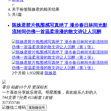
»
关于标签
陈姝君
的相关结果
共
1
篇
陈姝君胶片氛围感写真绝了 漫步春日林间光影
流转间仿佛一首温柔浪漫的散文诗让人沉醉
2个月前
1,932阅读
陈姝君
零分
站龄10个月
资深站长
一个喜欢分享娱乐资讯、明星图集，喜欢娱乐八卦的人
744
文章
7
分类
413
标签
1
友链
317355746
复制微信号