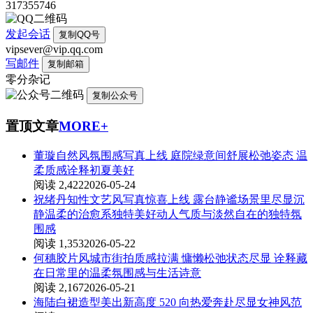
317355746
发起会话
复制QQ号
vipsever@vip.qq.com
写邮件
复制邮箱
零分杂记
复制公众号
置顶文章
MORE+
董璇自然风氛围感写真上线 庭院绿意间舒展松弛姿态 温
柔质感诠释初夏美好
阅读 2,422
2026-05-24
祝绪丹知性文艺风写真惊喜上线 露台静谧场景里尽显沉
静温柔的治愈系独特美好动人气质与淡然自在的独特氛
围感
阅读 1,353
2026-05-22
何穗胶片风城市街拍质感拉满 慵懒松弛状态尽显 诠释藏
在日常里的温柔氛围感与生活诗意
阅读 2,167
2026-05-21
海陆白裙造型美出新高度 520 向热爱奔赴尽显女神风范