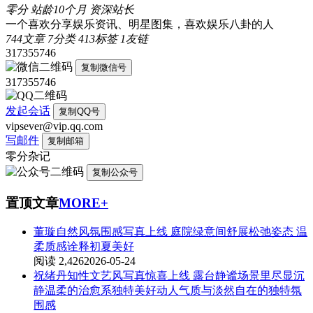
零分
站龄10个月
资深站长
一个喜欢分享娱乐资讯、明星图集，喜欢娱乐八卦的人
744
文章
7
分类
413
标签
1
友链
317355746
复制微信号
317355746
发起会话
复制QQ号
vipsever@vip.qq.com
写邮件
复制邮箱
零分杂记
复制公众号
置顶文章
MORE+
董璇自然风氛围感写真上线 庭院绿意间舒展松弛姿态 温
柔质感诠释初夏美好
阅读 2,426
2026-05-24
祝绪丹知性文艺风写真惊喜上线 露台静谧场景里尽显沉
静温柔的治愈系独特美好动人气质与淡然自在的独特氛
围感