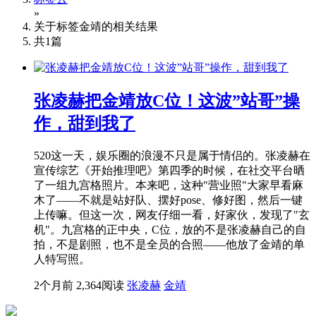
»
关于标签
金靖
的相关结果
共
1
篇
张凌赫把金靖放C位！这波”站哥”操
作，甜到我了
520这一天，娱乐圈的浪漫不只是属于情侣的。张凌赫在
宣传综艺《开始推理吧》第四季的时候，在社交平台晒
了一组九宫格照片。本来吧，这种"营业照"大家早看麻
木了——不就是站好队、摆好pose、修好图，然后一键
上传嘛。但这一次，网友仔细一看，好家伙，发现了"玄
机"。九宫格的正中央，C位，放的不是张凌赫自己的自
拍，不是剧照，也不是全员的合照——他放了金靖的单
人特写照。
2个月前
2,364阅读
张凌赫
金靖