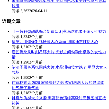
宋雨琦呈现聚会温柔氛围 灵动自然尽显美好气质治愈感
拉满
阅读 3,362
2026-04-11
近期文章
叶一茜解锁酷飒舞台新造型 利落马尾彰显干练女性魅力
阅读 1,334
2个月前
徐洁儿用镜像对视诠释内心两面 细腻神态打动人心
阅读 1,310
2个月前
唐艺昕乘风时刻吊环大片 光影之间勾勒出极致的女性力
量
阅读 1,290
2个月前
阚清子黑色系氛围感大片 水晶泪钻妆太绝了 尽显大女人
气场
阅读 1,290
2个月前
何宣林乘风 2026 演绎海屿之歌 梦幻泡泡大片尽显温柔
仙气与优雅气质
阅读 1,218
2个月前
钟嘉欣质感大片来袭 黑蓝配色演绎高级时尚氛围感直接
封神
阅读 2,514
2个月前