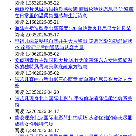
阅读 1,353
2026-05-22
何穗胶片风城市街拍质感拉满 慵懒松弛状态尽显 诠释藏
在日常里的温柔氛围感与生活诗意
阅读 2,168
2026-05-21
海陆白裙造型美出新高度 520 向热爱奔赴尽显女神风范
阅读 2,035
2026-05-17
容祖儿绿意秘境自然共生大片释出 暖调光影勾勒舒展状
态 诠释沉淀后的通透与从容力量
阅读 1,406
2026-05-02
姜贞羽青竹主题国风大片 以竹为喻演绎东方女性坚韧温
婉的独特风骨与美学底蕴东方智慧
阅读 1,346
2026-05-02
张艺凡直白点赞电影三心两意 简单评价尽显影片动人之
处
阅读 2,325
2026-04-20
张艺凡现身北京国际电影节 手持鲜花演绎温柔治愈系美
感
阅读 2,276
2026-04-17
董璇现身北京国际电影节赴约现场 从容优雅的姿态尽显
成熟女性独特气场
阅读 1,484
2026-04-17