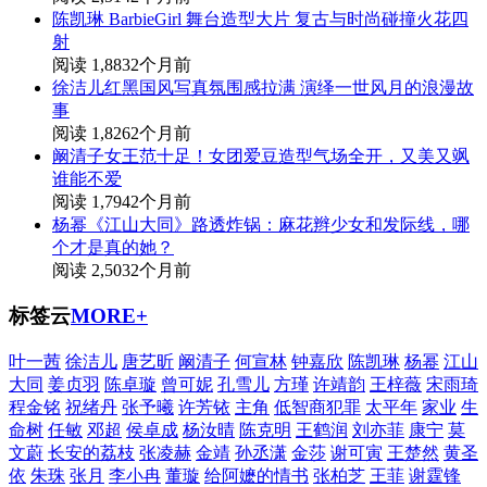
陈凯琳 BarbieGirl 舞台造型大片 复古与时尚碰撞火花四
射
阅读 1,883
2个月前
徐洁儿红黑国风写真氛围感拉满 演绎一世风月的浪漫故
事
阅读 1,826
2个月前
阚清子女王范十足！女团爱豆造型气场全开，又美又飒
谁能不爱
阅读 1,794
2个月前
杨幂《江山大同》路透炸锅：麻花辫少女和发际线，哪
个才是真的她？
阅读 2,503
2个月前
标签云
MORE+
叶一茜
徐洁儿
唐艺昕
阚清子
何宣林
钟嘉欣
陈凯琳
杨幂
江山
大同
姜贞羽
陈卓璇
曾可妮
孔雪儿
方瑾
许靖韵
王梓薇
宋雨琦
程金铭
祝绪丹
张予曦
许芳铱
主角
低智商犯罪
太平年
家业
生
命树
任敏
邓超
侯卓成
杨汝晴
陈克明
王鹤润
刘亦菲
康宁
莫
文蔚
长安的荔枝
张凌赫
金靖
孙丞潇
金莎
谢可寅
王楚然
黄圣
依
朱珠
张月
李小冉
董璇
给阿嬷的情书
张柏芝
王菲
谢霆锋