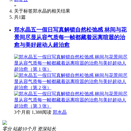
»
关于标签
郑水晶
的相关结果
共
1
篇
郑水晶五一假日写真解锁自然松弛感 林间与花
景间尽显从容气质每一帧都藏着远离喧嚣的治
愈与美好超动人超治愈
3个月前
1,388阅读
郑水晶
零分
站龄10个月
资深站长