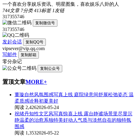
一个喜欢分享娱乐资讯、明星图集，喜欢娱乐八卦的人
744
文章
7
分类
413
标签
1
友链
317355746
复制微信号
317355746
发起会话
复制QQ号
vipsever@vip.qq.com
写邮件
复制邮箱
零分杂记
复制公众号
置顶文章
MORE+
董璇自然风氛围感写真上线 庭院绿意间舒展松弛姿态 温
柔质感诠释初夏美好
阅读 2,426
2026-05-24
祝绪丹知性文艺风写真惊喜上线 露台静谧场景里尽显沉
静温柔的治愈系独特美好动人气质与淡然自在的独特氛
围感
阅读 1,353
2026-05-22