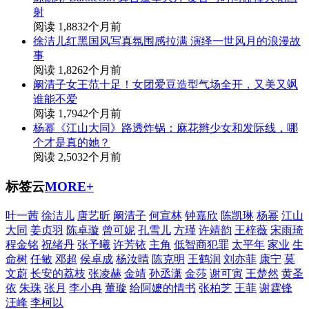
射
阅读 1,883
2个月前
徐洁儿红黑国风写真氛围感拉满 演绎一世风月的浪漫故
事
阅读 1,826
2个月前
阚清子女王范十足！女团爱豆造型气场全开，又美又飒
谁能不爱
阅读 1,794
2个月前
杨幂《江山大同》路透炸锅：麻花辫少女和发际线，哪
个才是真的她？
阅读 2,503
2个月前
标签云
MORE+
叶一茜
徐洁儿
唐艺昕
阚清子
何宣林
钟嘉欣
陈凯琳
杨幂
江山
大同
姜贞羽
陈卓璇
曾可妮
孔雪儿
方瑾
许靖韵
王梓薇
宋雨琦
程金铭
祝绪丹
张予曦
许芳铱
主角
低智商犯罪
太平年
家业
生
命树
任敏
邓超
侯卓成
杨汝晴
陈克明
王鹤润
刘亦菲
康宁
莫
文蔚
长安的荔枝
张凌赫
金靖
孙丞潇
金莎
谢可寅
王楚然
黄圣
依
朱珠
张月
李小冉
董璇
给阿嬷的情书
张柏芝
王菲
谢霆锋
汪峰
李柯以