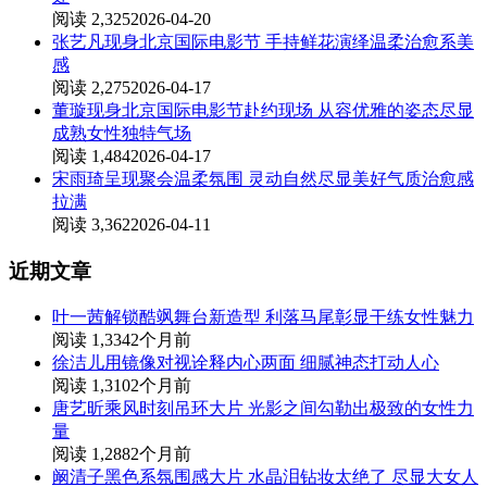
阅读 2,325
2026-04-20
张艺凡现身北京国际电影节 手持鲜花演绎温柔治愈系美
感
阅读 2,275
2026-04-17
董璇现身北京国际电影节赴约现场 从容优雅的姿态尽显
成熟女性独特气场
阅读 1,484
2026-04-17
宋雨琦呈现聚会温柔氛围 灵动自然尽显美好气质治愈感
拉满
阅读 3,362
2026-04-11
近期文章
叶一茜解锁酷飒舞台新造型 利落马尾彰显干练女性魅力
阅读 1,334
2个月前
徐洁儿用镜像对视诠释内心两面 细腻神态打动人心
阅读 1,310
2个月前
唐艺昕乘风时刻吊环大片 光影之间勾勒出极致的女性力
量
阅读 1,288
2个月前
阚清子黑色系氛围感大片 水晶泪钻妆太绝了 尽显大女人