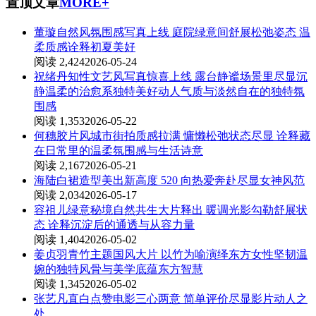
置顶文章
MORE+
董璇自然风氛围感写真上线 庭院绿意间舒展松弛姿态 温
柔质感诠释初夏美好
阅读 2,424
2026-05-24
祝绪丹知性文艺风写真惊喜上线 露台静谧场景里尽显沉
静温柔的治愈系独特美好动人气质与淡然自在的独特氛
围感
阅读 1,353
2026-05-22
何穗胶片风城市街拍质感拉满 慵懒松弛状态尽显 诠释藏
在日常里的温柔氛围感与生活诗意
阅读 2,167
2026-05-21
海陆白裙造型美出新高度 520 向热爱奔赴尽显女神风范
阅读 2,034
2026-05-17
容祖儿绿意秘境自然共生大片释出 暖调光影勾勒舒展状
态 诠释沉淀后的通透与从容力量
阅读 1,404
2026-05-02
姜贞羽青竹主题国风大片 以竹为喻演绎东方女性坚韧温
婉的独特风骨与美学底蕴东方智慧
阅读 1,345
2026-05-02
张艺凡直白点赞电影三心两意 简单评价尽显影片动人之
处