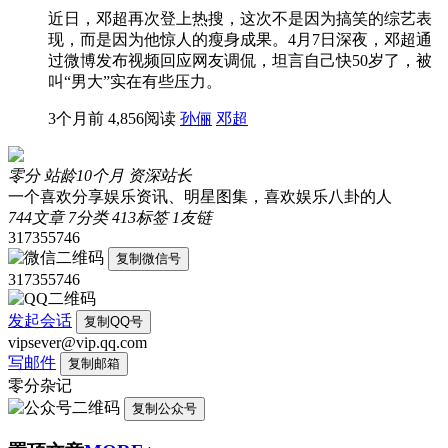
近日，邓超再次登上热搜，这次不是因为搞笑的综艺表
现，而是因为他惊人的瘦身成果。4月7日深夜，邓超通
过微博发布视频回应网友调侃，坦言自己快50岁了，被
叫“男大”实在有些压力。
3个月前
4,856阅读
孙俪
邓超
零分
站龄10个月
资深站长
一个喜欢分享娱乐资讯、明星图集，喜欢娱乐八卦的人
744
文章
7
分类
413
标签
1
友链
317355746
复制微信号
317355746
发起会话
复制QQ号
vipsever@vip.qq.com
写邮件
复制邮箱
零分杂记
复制公众号