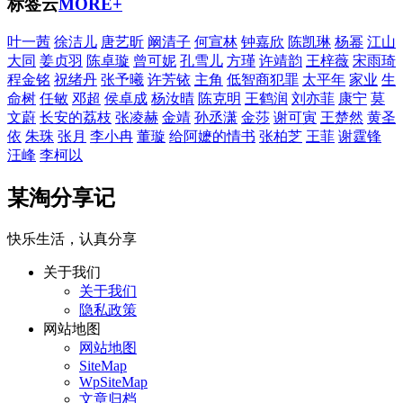
标签云
MORE+
叶一茜
徐洁儿
唐艺昕
阚清子
何宣林
钟嘉欣
陈凯琳
杨幂
江山
大同
姜贞羽
陈卓璇
曾可妮
孔雪儿
方瑾
许靖韵
王梓薇
宋雨琦
程金铭
祝绪丹
张予曦
许芳铱
主角
低智商犯罪
太平年
家业
生
命树
任敏
邓超
侯卓成
杨汝晴
陈克明
王鹤润
刘亦菲
康宁
莫
文蔚
长安的荔枝
张凌赫
金靖
孙丞潇
金莎
谢可寅
王楚然
黄圣
依
朱珠
张月
李小冉
董璇
给阿嬷的情书
张柏芝
王菲
谢霆锋
汪峰
李柯以
某淘分享记
快乐生活，认真分享
关于我们
关于我们
隐私政策
网站地图
网站地图
SiteMap
WpSiteMap
文章归档