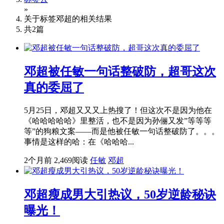
»
关于标签
邓超
的相关结果
共
2
篇
邓超被任敏一句话整破防，超哥这次
真的委屈了
5月25日，邓超又又又上热搜了！但这次不是因为他在
《哈哈哈哈哈》里整活，也不是因为孙俪又发”等等等
等”的狗粮文案——而是他被任敏一句话整破防了。。。
事情是这样的哈：在《哈哈哈...
2个月前
2,469阅读
任敏
邓超
邓超瘦成男大引热议，50岁逆龄秘诀
曝光！