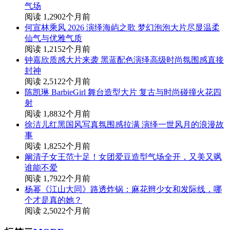
气场
阅读 1,290
2个月前
何宣林乘风 2026 演绎海屿之歌 梦幻泡泡大片尽显温柔
仙气与优雅气质
阅读 1,215
2个月前
钟嘉欣质感大片来袭 黑蓝配色演绎高级时尚氛围感直接
封神
阅读 2,512
2个月前
陈凯琳 BarbieGirl 舞台造型大片 复古与时尚碰撞火花四
射
阅读 1,883
2个月前
徐洁儿红黑国风写真氛围感拉满 演绎一世风月的浪漫故
事
阅读 1,825
2个月前
阚清子女王范十足！女团爱豆造型气场全开，又美又飒
谁能不爱
阅读 1,792
2个月前
杨幂《江山大同》路透炸锅：麻花辫少女和发际线，哪
个才是真的她？
阅读 2,502
2个月前