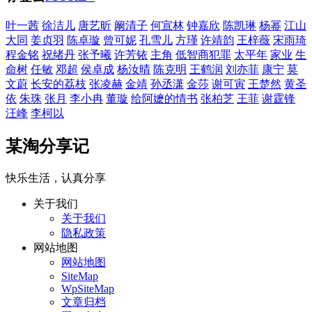
叶一茜
徐洁儿
唐艺昕
阚清子
何宣林
钟嘉欣
陈凯琳
杨幂
江山
大同
姜贞羽
陈卓璇
曾可妮
孔雪儿
方瑾
许靖韵
王梓薇
宋雨琦
程金铭
祝绪丹
张予曦
许芳铱
主角
低智商犯罪
太平年
家业
生
命树
任敏
邓超
侯卓成
杨汝晴
陈克明
王鹤润
刘亦菲
康宁
莫
文蔚
长安的荔枝
张凌赫
金靖
孙丞潇
金莎
谢可寅
王楚然
黄圣
依
朱珠
张月
李小冉
董璇
给阿嬷的情书
张柏芝
王菲
谢霆锋
汪峰
李柯以
某淘分享记
快乐生活，认真分享
关于我们
关于我们
隐私政策
网站地图
网站地图
SiteMap
WpSiteMap
文章归档