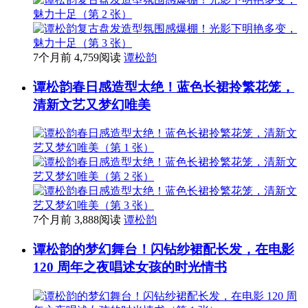
7个月前
4,759阅读
谭松韵
谭松韵春日感造型太绝！蓝色长裙拎繁花笼，
清新文艺又梦幻唯美
7个月前
3,888阅读
谭松韵
谭松韵的梦幻舞台！闪钻纱裙配长发，在电影
120 周年之夜唱述女孩的时光情书