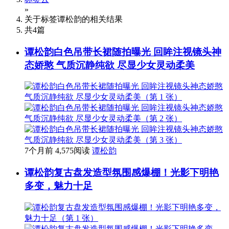
»
关于标签
谭松韵
的相关结果
共
4
篇
谭松韵白色吊带长裙随拍曝光 回眸注视镜头神
态娇憨 气质沉静纯欲 尽显少女灵动柔美
7个月前
4,575阅读
谭松韵
谭松韵复古盘发造型氛围感爆棚！光影下明艳
多变，魅力十足