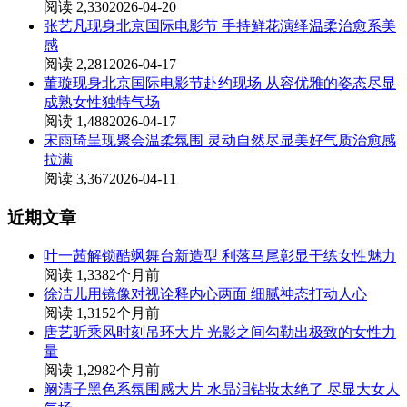
阅读 2,330
2026-04-20
张艺凡现身北京国际电影节 手持鲜花演绎温柔治愈系美
感
阅读 2,281
2026-04-17
董璇现身北京国际电影节赴约现场 从容优雅的姿态尽显
成熟女性独特气场
阅读 1,488
2026-04-17
宋雨琦呈现聚会温柔氛围 灵动自然尽显美好气质治愈感
拉满
阅读 3,367
2026-04-11
近期文章
叶一茜解锁酷飒舞台新造型 利落马尾彰显干练女性魅力
阅读 1,338
2个月前
徐洁儿用镜像对视诠释内心两面 细腻神态打动人心
阅读 1,315
2个月前
唐艺昕乘风时刻吊环大片 光影之间勾勒出极致的女性力
量
阅读 1,298
2个月前
阚清子黑色系氛围感大片 水晶泪钻妆太绝了 尽显大女人