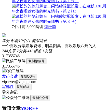
7个月前
3,000阅读
谭松韵
零分
站龄10个月
资深站长
一个喜欢分享娱乐资讯、明星图集，喜欢娱乐八卦的人
744
文章
7
分类
413
标签
1
友链
317355746
复制微信号
317355746
发起会话
复制QQ号
vipsever@vip.qq.com
写邮件
复制邮箱
零分杂记
复制公众号
置顶文章
MORE+