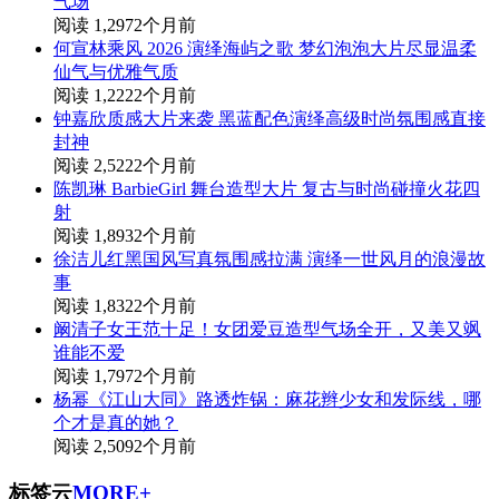
气场
阅读 1,297
2个月前
何宣林乘风 2026 演绎海屿之歌 梦幻泡泡大片尽显温柔
仙气与优雅气质
阅读 1,222
2个月前
钟嘉欣质感大片来袭 黑蓝配色演绎高级时尚氛围感直接
封神
阅读 2,522
2个月前
陈凯琳 BarbieGirl 舞台造型大片 复古与时尚碰撞火花四
射
阅读 1,893
2个月前
徐洁儿红黑国风写真氛围感拉满 演绎一世风月的浪漫故
事
阅读 1,832
2个月前
阚清子女王范十足！女团爱豆造型气场全开，又美又飒
谁能不爱
阅读 1,797
2个月前
杨幂《江山大同》路透炸锅：麻花辫少女和发际线，哪
个才是真的她？
阅读 2,509
2个月前
标签云
MORE+