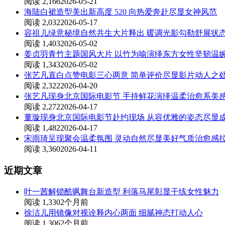
阅读 2,166
2026-05-21
海陆白裙造型美出新高度 520 向热爱奔赴尽显女神风范
阅读 2,032
2026-05-17
容祖儿绿意秘境自然共生大片释出 暖调光影勾勒舒展状
阅读 1,403
2026-05-02
姜贞羽青竹主题国风大片 以竹为喻演绎东方女性坚韧温
阅读 1,343
2026-05-02
张艺凡直白点赞电影三心两意 简单评价尽显影片动人之
阅读 2,322
2026-04-20
张艺凡现身北京国际电影节 手持鲜花演绎温柔治愈系美
阅读 2,272
2026-04-17
董璇现身北京国际电影节赴约现场 从容优雅的姿态尽显
阅读 1,482
2026-04-17
宋雨琦呈现聚会温柔氛围 灵动自然尽显美好气质治愈感
阅读 3,360
2026-04-11
近期文章
叶一茜解锁酷飒舞台新造型 利落马尾彰显干练女性魅力
阅读 1,330
2个月前
徐洁儿用镜像对视诠释内心两面 细腻神态打动人心
阅读 1,306
2个月前