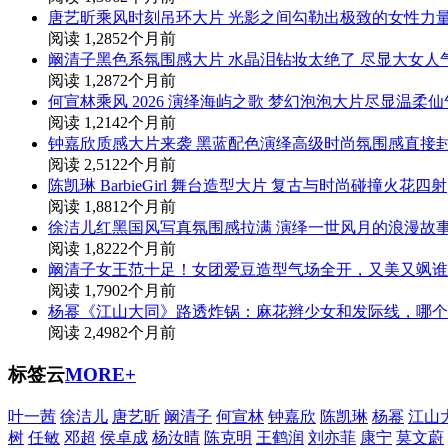
唐艺昕乘风时刻吊环大片 光影之间勾勒出极致的女性力
阅读 1,285
2个月前
阚清子黑色系氛围感大片 水晶泪钻妆太绝了 尽显大女人
阅读 1,287
2个月前
何宣林乘风 2026 演绎海屿之歌 梦幻泡泡大片尽显温柔
阅读 1,214
2个月前
钟嘉欣质感大片来袭 黑蓝配色演绎高级时尚氛围感直接
阅读 2,512
2个月前
陈凯琳 BarbieGirl 舞台造型大片 复古与时尚碰撞火花四射
阅读 1,881
2个月前
徐洁儿红黑国风写真氛围感拉满 演绎一世风月的浪漫故
阅读 1,822
2个月前
阚清子女王范十足！女团爱豆造型气场全开，又美又飒谁
阅读 1,790
2个月前
杨幂《江山大同》路透炸锅：麻花辫少女和发际线，哪个
阅读 2,498
2个月前
标签云
MORE+
叶一茜
徐洁儿
唐艺昕
阚清子
何宣林
钟嘉欣
陈凯琳
杨幂
江山
树
任敏
邓超
侯卓成
杨汝晴
陈克明
王鹤润
刘亦菲
康宁
莫文蔚