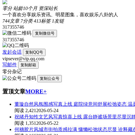
零分
站龄10个月
资深站长
一个喜欢分享娱乐资讯、明星图集，喜欢娱乐八卦的人
744
文章
7
分类
413
标签
1
友链
317355746
复制微信号
317355746
发起会话
复制QQ号
vipsever@vip.qq.com
写邮件
复制邮箱
零分杂记
复制公众号
置顶文章
MORE+
董璇自然风氛围感写真上线 庭院绿意间舒展松弛姿态 温
阅读 2,421
2026-05-24
祝绪丹知性文艺风写真惊喜上线 露台静谧场景里尽显沉
阅读 1,351
2026-05-22
何穗胶片风城市街拍质感拉满 慵懒松弛状态尽显 诠释