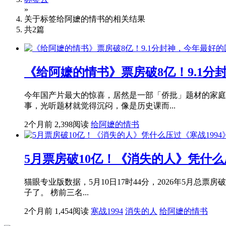
»
关于标签
给阿嬷的情书
的相关结果
共
2
篇
《给阿嬷的情书》票房破8亿！9.1分
今年国产片最大的惊喜，居然是一部「侨批」题材的家庭
事，光听题材就觉得沉闷，像是历史课而...
2个月前
2,398阅读
给阿嬷的情书
5月票房破10亿！《消失的人》凭什么
猫眼专业版数据，5月10日17时44分，2026年5月总
子了。 榜前三名...
2个月前
1,454阅读
寒战1994
消失的人
给阿嬷的情书