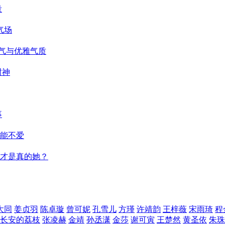
量
气场
仙气与优雅气质
封神
事
能不爱
才是真的她？
大同
姜贞羽
陈卓璇
曾可妮
孔雪儿
方瑾
许靖韵
王梓薇
宋雨琦
程
长安的荔枝
张凌赫
金靖
孙丞潇
金莎
谢可寅
王楚然
黄圣依
朱珠