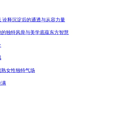
态 诠释沉淀后的通透与从容力量
婉的独特风骨与美学底蕴东方智慧
处
感
成熟女性独特气场
拉满