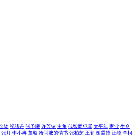
金铭
祝绪丹
张予曦
许芳铱
主角
低智商犯罪
太平年
家业
生命
张月
李小冉
董璇
给阿嬷的情书
张柏芝
王菲
谢霆锋
汪峰
李柯