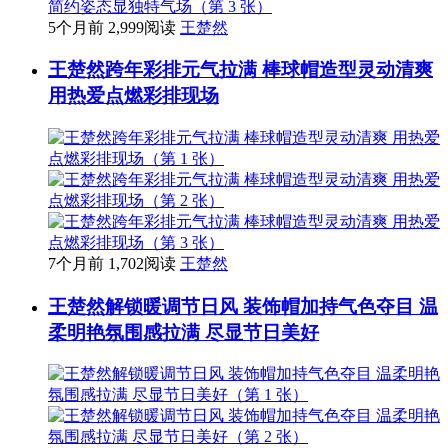
5个月前
2,999阅读
王楚然
王楚然跨年彩排元气拉满 棒球帽造型灵动清爽
用热爱点燃彩排现场
7个月前
1,702阅读
王楚然
王楚然解锁暖调节日风 装饰帽加持气色夺目 温
柔明艳氛围感拉满 尽显节日美好