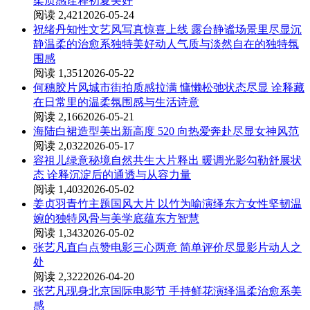
柔质感诠释初夏美好
阅读 2,421
2026-05-24
祝绪丹知性文艺风写真惊喜上线 露台静谧场景里尽显沉
静温柔的治愈系独特美好动人气质与淡然自在的独特氛
围感
阅读 1,351
2026-05-22
何穗胶片风城市街拍质感拉满 慵懒松弛状态尽显 诠释藏
在日常里的温柔氛围感与生活诗意
阅读 2,166
2026-05-21
海陆白裙造型美出新高度 520 向热爱奔赴尽显女神风范
阅读 2,032
2026-05-17
容祖儿绿意秘境自然共生大片释出 暖调光影勾勒舒展状
态 诠释沉淀后的通透与从容力量
阅读 1,403
2026-05-02
姜贞羽青竹主题国风大片 以竹为喻演绎东方女性坚韧温
婉的独特风骨与美学底蕴东方智慧
阅读 1,343
2026-05-02
张艺凡直白点赞电影三心两意 简单评价尽显影片动人之
处
阅读 2,322
2026-04-20
张艺凡现身北京国际电影节 手持鲜花演绎温柔治愈系美
感