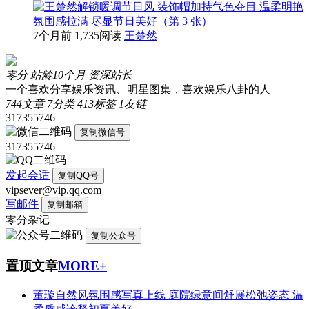
7个月前
1,735阅读
王楚然
零分
站龄10个月
资深站长
一个喜欢分享娱乐资讯、明星图集，喜欢娱乐八卦的人
744
文章
7
分类
413
标签
1
友链
317355746
复制微信号
317355746
发起会话
复制QQ号
vipsever@vip.qq.com
写邮件
复制邮箱
零分杂记
复制公众号
置顶文章
MORE+
董璇自然风氛围感写真上线 庭院绿意间舒展松弛姿态 温