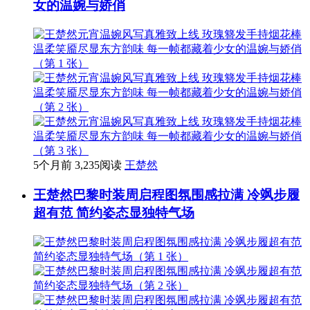
女的温婉与娇俏
5个月前
3,235阅读
王楚然
王楚然巴黎时装周启程图氛围感拉满 冷飒步履
超有范 简约姿态显独特气场