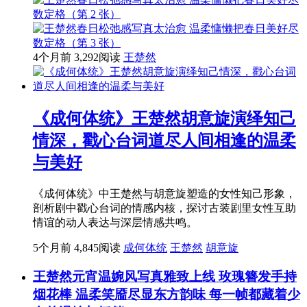
4个月前
3,292阅读
王楚然
《成何体统》王楚然胡意旋演绎知己
情深，戳心台词道尽人间相逢的温柔
与美好
《成何体统》中王楚然与胡意旋塑造的女性知己形象，
剖析剧中戳心台词的情感内核，探讨古装剧里女性互助
情谊的动人表达与深层情感共鸣。
5个月前
4,845阅读
成何体统
王楚然
胡意旋
王楚然元宵温婉风写真雅致上线 玫瑰簪发手持
烟花棒 温柔笑靥尽显东方韵味 每一帧都藏着少