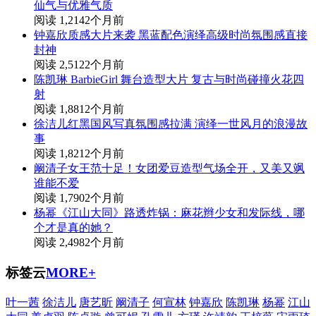
仙气与优雅气质
阅读 1,214
2个月前
钟嘉欣质感大片来袭 黑蓝配色演绎高级时尚氛围感直接
封神
阅读 2,512
2个月前
陈凯琳 BarbieGirl 舞台造型大片 复古与时尚碰撞火花四
射
阅读 1,881
2个月前
徐洁儿红黑国风写真氛围感拉满 演绎一世风月的浪漫故
事
阅读 1,821
2个月前
阚清子女王范十足！女团爱豆造型气场全开，又美又飒
谁能不爱
阅读 1,790
2个月前
杨幂《江山大同》路透炸锅：麻花辫少女和发际线，哪
个才是真的她？
阅读 2,498
2个月前
标签云
MORE+
叶一茜
徐洁儿
唐艺昕
阚清子
何宣林
钟嘉欣
陈凯琳
杨幂
江山