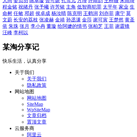
大同
姜贞羽
陈卓璇
曾可妮
孔雪儿
方瑾
许靖韵
王梓薇
宋雨琦
程金铭
祝绪丹
张予曦
许芳铱
主角
低智商犯罪
太平年
家业
生
命树
任敏
邓超
侯卓成
杨汝晴
陈克明
王鹤润
刘亦菲
康宁
莫
文蔚
长安的荔枝
张凌赫
金靖
孙丞潇
金莎
谢可寅
王楚然
黄圣
依
朱珠
张月
李小冉
董璇
给阿嬷的情书
张柏芝
王菲
谢霆锋
汪峰
李柯以
某淘分享记
快乐生活，认真分享
关于我们
关于我们
隐私政策
网站地图
网站地图
SiteMap
WpSiteMap
文章归档
置顶文章
云服务商
阿里云