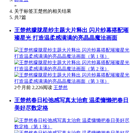
»
关于标签
王楚然
的相关结果
共
7
篇
王楚然朦胧星纱主题大片释出 闪片纱幕搭配璀
璨星光 打造温柔感满满的亮晶晶魔法画面
2个月前
2,226阅读
王楚然
王楚然春日松弛感写真太治愈 温柔慵懒把春日
美好尽数定格