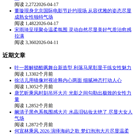
阅读 2,272
2026-04-17
董璇现身北京国际电影节赴约现场 从容优雅的姿态尽显
成熟女性独特气场
阅读 1,482
2026-04-17
宋雨琦呈现聚会温柔氛围 灵动自然尽显美好气质治愈感
拉满
阅读 3,360
2026-04-11
近期文章
叶一茜解锁酷飒舞台新造型 利落马尾彰显干练女性魅力
阅读 1,330
2个月前
徐洁儿用镜像对视诠释内心两面 细腻神态打动人心
阅读 1,305
2个月前
唐艺昕乘风时刻吊环大片 光影之间勾勒出极致的女性力
量
阅读 1,285
2个月前
阚清子黑色系氛围感大片 水晶泪钻妆太绝了 尽显大女人
气场
阅读 1,287
2个月前
何宣林乘风 2026 演绎海屿之歌 梦幻泡泡大片尽显温柔