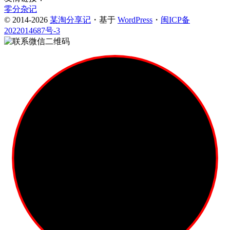
零分杂记
© 2014-2026
某淘分享记
・基于
WordPress
・
闽ICP备
2022014687号-3