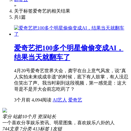
»
关于标签
爱奇艺
的相关结果
共
1
篇
爱奇艺把100多个明星偷偷变成AI，
结果当天就翻车了
4月20号爱奇艺世界大会，龚宇在台上意气风发，说"真
人实拍未来或成非遗"的时候，底下有人鼓掌，有人没忍
住笑出了声。我当时刷到这段视频，第一感觉是：这大
哥是不是开大会前忘吃药了？
3个月前
4,094阅读
AI艺人
爱奇艺
零分
站龄10个月
资深站长
一个喜欢分享娱乐资讯、明星图集，喜欢娱乐八卦的人
744
文章
7
分类
413
标签
1
友链