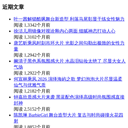
近期文章
叶一茜解锁酷飒舞台新造型 利落马尾彰显干练女性魅力
阅读 1,334
2个月前
徐洁儿用镜像对视诠释内心两面 细腻神态打动人心
阅读 1,310
2个月前
唐艺昕乘风时刻吊环大片 光影之间勾勒出极致的女性力
量
阅读 1,294
2个月前
阚清子黑色系氛围感大片 水晶泪钻妆太绝了 尽显大女人
气场
阅读 1,292
2个月前
何宣林乘风 2026 演绎海屿之歌 梦幻泡泡大片尽显温柔
仙气与优雅气质
阅读 1,218
2个月前
钟嘉欣质感大片来袭 黑蓝配色演绎高级时尚氛围感直接
封神
阅读 2,515
2个月前
陈凯琳 BarbieGirl 舞台造型大片 复古与时尚碰撞火花四
射
阅读 1,885
2个月前