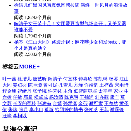
徐洁儿红黑国风写真氛围感拉满 演绎一世风月的浪漫故
事
阅读 1,829
2个月前
阚清子女王范十足！女团爱豆造型气场全开，又美又飒
谁能不爱
阅读 1,794
2个月前
杨幂《江山大同》路透炸锅：麻花辫少女和发际线，哪
个才是真的她？
阅读 2,503
2个月前
标签云
MORE+
叶一茜
徐洁儿
唐艺昕
阚清子
何宣林
钟嘉欣
陈凯琳
杨幂
江山
大同
姜贞羽
陈卓璇
曾可妮
孔雪儿
方瑾
许靖韵
王梓薇
宋雨琦
程金铭
祝绪丹
张予曦
许芳铱
主角
低智商犯罪
太平年
家业
生
命树
任敏
邓超
侯卓成
杨汝晴
陈克明
王鹤润
刘亦菲
康宁
莫
文蔚
长安的荔枝
张凌赫
金靖
孙丞潇
金莎
谢可寅
王楚然
黄圣
依
朱珠
张月
李小冉
董璇
给阿嬷的情书
张柏芝
王菲
谢霆锋
汪峰
李柯以
某淘分享记