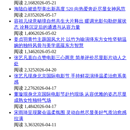
阅读 2,168
2026-05-21
海陆白裙造型美出新高度 520 向热爱奔赴尽显女神风范
阅读 2,035
2026-05-17
容祖儿绿意秘境自然共生大片释出 暖调光影勾勒舒展状
态 诠释沉淀后的通透与从容力量
阅读 1,406
2026-05-02
姜贞羽青竹主题国风大片 以竹为喻演绎东方女性坚韧温
婉的独特风骨与美学底蕴东方智慧
阅读 1,346
2026-05-02
张艺凡直白点赞电影三心两意 简单评价尽显影片动人之
处
阅读 2,325
2026-04-20
张艺凡现身北京国际电影节 手持鲜花演绎温柔治愈系美
感
阅读 2,276
2026-04-17
董璇现身北京国际电影节赴约现场 从容优雅的姿态尽显
成熟女性独特气场
阅读 1,484
2026-04-17
宋雨琦呈现聚会温柔氛围 灵动自然尽显美好气质治愈感
拉满
阅读 3,363
2026-04-11