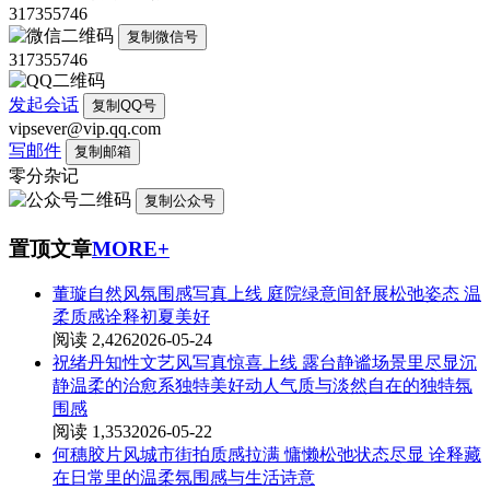
317355746
复制微信号
317355746
发起会话
复制QQ号
vipsever@vip.qq.com
写邮件
复制邮箱
零分杂记
复制公众号
置顶文章
MORE+
董璇自然风氛围感写真上线 庭院绿意间舒展松弛姿态 温
柔质感诠释初夏美好
阅读 2,426
2026-05-24
祝绪丹知性文艺风写真惊喜上线 露台静谧场景里尽显沉
静温柔的治愈系独特美好动人气质与淡然自在的独特氛
围感
阅读 1,353
2026-05-22
何穗胶片风城市街拍质感拉满 慵懒松弛状态尽显 诠释藏
在日常里的温柔氛围感与生活诗意