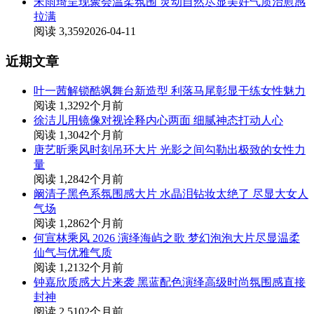
宋雨琦呈现聚会温柔氛围 灵动自然尽显美好气质治愈感
拉满
阅读 3,359
2026-04-11
近期文章
叶一茜解锁酷飒舞台新造型 利落马尾彰显干练女性魅力
阅读 1,329
2个月前
徐洁儿用镜像对视诠释内心两面 细腻神态打动人心
阅读 1,304
2个月前
唐艺昕乘风时刻吊环大片 光影之间勾勒出极致的女性力
量
阅读 1,284
2个月前
阚清子黑色系氛围感大片 水晶泪钻妆太绝了 尽显大女人
气场
阅读 1,286
2个月前
何宣林乘风 2026 演绎海屿之歌 梦幻泡泡大片尽显温柔
仙气与优雅气质
阅读 1,213
2个月前
钟嘉欣质感大片来袭 黑蓝配色演绎高级时尚氛围感直接
封神
阅读 2,510
2个月前