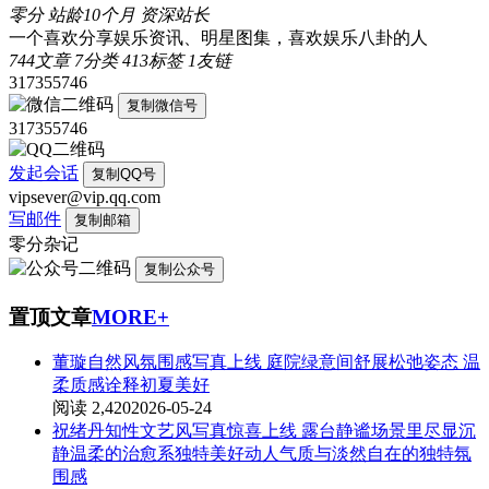
零分
站龄10个月
资深站长
一个喜欢分享娱乐资讯、明星图集，喜欢娱乐八卦的人
744
文章
7
分类
413
标签
1
友链
317355746
复制微信号
317355746
发起会话
复制QQ号
vipsever@vip.qq.com
写邮件
复制邮箱
零分杂记
复制公众号
置顶文章
MORE+
董璇自然风氛围感写真上线 庭院绿意间舒展松弛姿态 温
柔质感诠释初夏美好
阅读 2,420
2026-05-24
祝绪丹知性文艺风写真惊喜上线 露台静谧场景里尽显沉
静温柔的治愈系独特美好动人气质与淡然自在的独特氛
围感