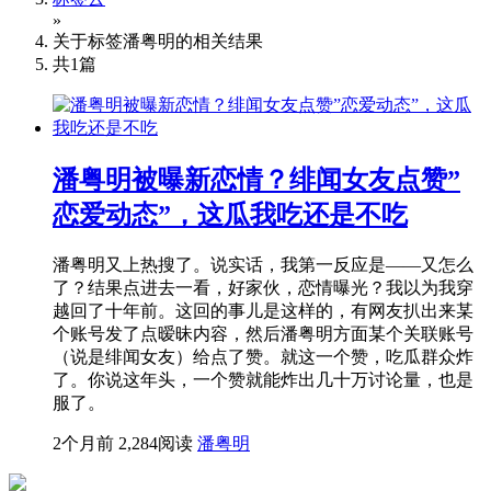
»
关于标签
潘粤明
的相关结果
共
1
篇
潘粤明被曝新恋情？绯闻女友点赞”
恋爱动态”，这瓜我吃还是不吃
潘粤明又上热搜了。说实话，我第一反应是——又怎么
了？结果点进去一看，好家伙，恋情曝光？我以为我穿
越回了十年前。这回的事儿是这样的，有网友扒出来某
个账号发了点暧昧内容，然后潘粤明方面某个关联账号
（说是绯闻女友）给点了赞。就这一个赞，吃瓜群众炸
了。你说这年头，一个赞就能炸出几十万讨论量，也是
服了。
2个月前
2,284阅读
潘粤明