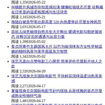
阅读 1,350
2026-05-22
何穗胶片风城市街拍质感拉满 慵懒松弛状态尽显 诠释藏
在日常里的温柔氛围感与生活诗意
阅读 2,165
2026-05-21
海陆白裙造型美出新高度 520 向热爱奔赴尽显女神风范
阅读 2,031
2026-05-17
容祖儿绿意秘境自然共生大片释出 暖调光影勾勒舒展状
态 诠释沉淀后的通透与从容力量
阅读 1,399
2026-05-02
姜贞羽青竹主题国风大片 以竹为喻演绎东方女性坚韧温
婉的独特风骨与美学底蕴东方智慧
阅读 1,342
2026-05-02
张艺凡直白点赞电影三心两意 简单评价尽显影片动人之
处
阅读 2,320
2026-04-20
张艺凡现身北京国际电影节 手持鲜花演绎温柔治愈系美
感
阅读 2,271
2026-04-17
董璇现身北京国际电影节赴约现场 从容优雅的姿态尽显
成熟女性独特气场
阅读 1,481
2026-04-17