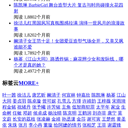
陈凯琳 BarbieGirl 舞台造型大片 复古与时尚碰撞火花四
射
阅读 1,880
2个月前
徐洁儿红黑国风写真氛围感拉满 演绎一世风月的浪漫故
事
阅读 1,820
2个月前
阚清子女王范十足！女团爱豆造型气场全开，又美又飒
谁能不爱
阅读 1,789
2个月前
杨幂《江山大同》路透炸锅：麻花辫少女和发际线，哪
个才是真的她？
阅读 2,497
2个月前
标签云
MORE+
叶一茜
徐洁儿
唐艺昕
阚清子
何宣林
钟嘉欣
陈凯琳
杨幂
江山
大同
姜贞羽
陈卓璇
曾可妮
孔雪儿
方瑾
许靖韵
王梓薇
宋雨琦
程金铭
祝绪丹
张予曦
许芳铱
主角
低智商犯罪
太平年
家业
生
命树
任敏
邓超
侯卓成
杨汝晴
陈克明
王鹤润
刘亦菲
康宁
莫
文蔚
长安的荔枝
张凌赫
金靖
孙丞潇
金莎
谢可寅
王楚然
黄圣
依
朱珠
张月
李小冉
董璇
给阿嬷的情书
张柏芝
王菲
谢霆锋