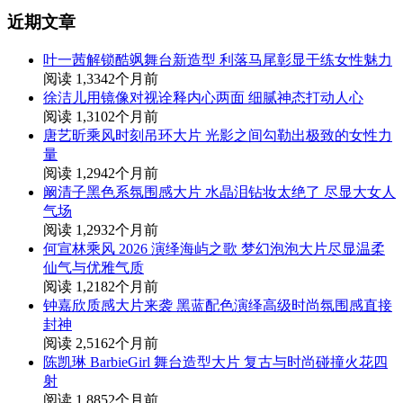
近期文章
叶一茜解锁酷飒舞台新造型 利落马尾彰显干练女性魅力
阅读 1,334
2个月前
徐洁儿用镜像对视诠释内心两面 细腻神态打动人心
阅读 1,310
2个月前
唐艺昕乘风时刻吊环大片 光影之间勾勒出极致的女性力
量
阅读 1,294
2个月前
阚清子黑色系氛围感大片 水晶泪钻妆太绝了 尽显大女人
气场
阅读 1,293
2个月前
何宣林乘风 2026 演绎海屿之歌 梦幻泡泡大片尽显温柔
仙气与优雅气质
阅读 1,218
2个月前
钟嘉欣质感大片来袭 黑蓝配色演绎高级时尚氛围感直接
封神
阅读 2,516
2个月前
陈凯琳 BarbieGirl 舞台造型大片 复古与时尚碰撞火花四
射
阅读 1,885
2个月前