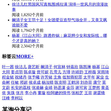
徐洁儿红黑国风写真氛围感拉满 演绎一世风月的浪漫故
事
阅读 1,829
2个月前
阚清子女王范十足！女团爱豆造型气场全开，又美又飒
谁能不爱
阅读 1,794
2个月前
杨幂《江山大同》路透炸锅：麻花辫少女和发际线，哪
个才是真的她？
阅读 2,504
2个月前
标签云
MORE+
叶一茜
徐洁儿
唐艺昕
阚清子
何宣林
钟嘉欣
陈凯琳
杨幂
江山
大同
姜贞羽
陈卓璇
曾可妮
孔雪儿
方瑾
许靖韵
王梓薇
宋雨琦
程金铭
祝绪丹
张予曦
许芳铱
主角
低智商犯罪
太平年
家业
生
命树
任敏
邓超
侯卓成
杨汝晴
陈克明
王鹤润
刘亦菲
康宁
莫
文蔚
长安的荔枝
张凌赫
金靖
孙丞潇
金莎
谢可寅
王楚然
黄圣
依
朱珠
张月
李小冉
董璇
给阿嬷的情书
张柏芝
王菲
谢霆锋
汪峰
李柯以
某淘分享记