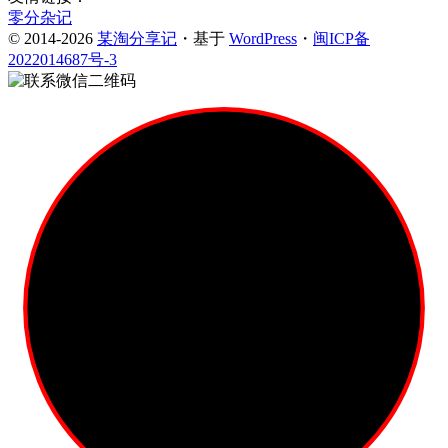
零分杂记
© 2014-2026
某淘分享记
・基于
WordPress
・
闽ICP备
2022014687号-3