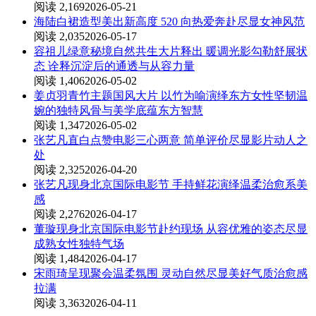
阅读 2,169
2026-05-21
海陆白裙造型美出新高度 520 向热爱奔赴尽显女神风范
阅读 2,035
2026-05-17
容祖儿绿意秘境自然共生大片释出 暖调光影勾勒舒展状
态 诠释沉淀后的通透与从容力量
阅读 1,406
2026-05-02
姜贞羽青竹主题国风大片 以竹为喻演绎东方女性坚韧温
婉的独特风骨与美学底蕴东方智慧
阅读 1,347
2026-05-02
张艺凡直白点赞电影三心两意 简单评价尽显影片动人之
处
阅读 2,325
2026-04-20
张艺凡现身北京国际电影节 手持鲜花演绎温柔治愈系美
感
阅读 2,276
2026-04-17
董璇现身北京国际电影节赴约现场 从容优雅的姿态尽显
成熟女性独特气场
阅读 1,484
2026-04-17
宋雨琦呈现聚会温柔氛围 灵动自然尽显美好气质治愈感
拉满
阅读 3,363
2026-04-11