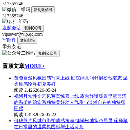
317355746
复制微信号
317355746
发起会话
复制QQ号
vipsever@vip.qq.com
写邮件
复制邮箱
零分杂记
复制公众号
置顶文章
MORE+
董璇自然风氛围感写真上线 庭院绿意间舒展松弛姿态 温
柔质感诠释初夏美好
阅读 2,426
2026-05-24
祝绪丹知性文艺风写真惊喜上线 露台静谧场景里尽显沉
静温柔的治愈系独特美好动人气质与淡然自在的独特氛
围感
阅读 1,353
2026-05-22
何穗胶片风城市街拍质感拉满 慵懒松弛状态尽显 诠释藏
在日常里的温柔氛围感与生活诗意